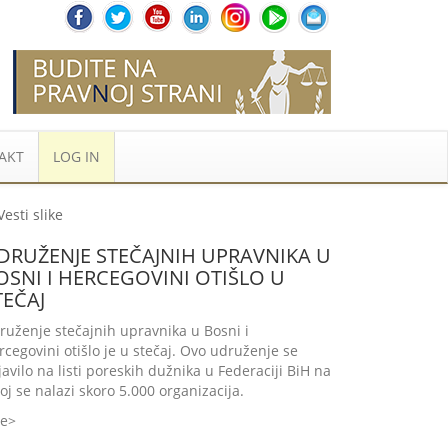
AKT
LOG IN
DRUŽENJE STEČAJNIH UPRAVNIKA U
OSNI I HERCEGOVINI OTIŠLO U
TEČAJ
ruženje stečajnih upravnika u Bosni i
rcegovini otišlo je u stečaj. Ovo udruženje se
javilo na listi poreskih dužnika u Federaciji BiH na
joj se nalazi skoro 5.000 organizacija.
še