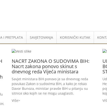
A I PRETPLATA
SAVJETOVANJA
KORISNIČKI KUTAK
KONT
H
NACRT ZAKONA O SUDOVIMA BIH:
U
Nacrt zakona ponovo skinut s
B
dnevnog reda Vijeća ministara
S
ih
Savjet ministara BiH ponovo je sa dnevnog reda
Ud
povukao Zakon o sudovima BiH, a kako je rekao
He
Davor Bunoza, ministar pravde BiH u pitanju su
po
sitnice oko kojih se ne mogu usaglasiti.
ko
đu
Više
Vi
iH.