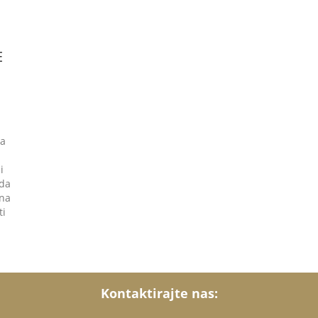
E
za
i
 da
 na
ti
Kontaktirajte nas: