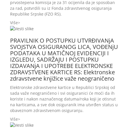
prvostepena komisija je za 31 ocijenila da je sposoban
za rad, potvrdili su iz Fonda zdravstvenog osiguranja
Republike Srpske (FZO RS).
Više
PRAVILNIK O POSTUPKU UTVRĐIVANjA
SVOJSTVA OSIGURANOG LICA, VOĐENjU
PODATAKA U MATIČNOJ EVIDENCIJI I
IZGLEDU, SADRŽAJU I POSTUPKU
IZDAVANjA I UPOTREBE ELEKTRONSKE
ZDRAVSTVENE KARTICE RS: Elektronske
zdravstvene knjižice važe neograničeno
Elektronske zdravstvene kartice u Republici Srpskoj od
sada važe neograničeno i svi osiguranici će moći da ih
koriste i nakon naznačenog datuma/roka koji je otisnut
na karticama, a sve dok osiguranik ima utvrđen status u
obaveznom zdravstvenom osiguranju.
Više