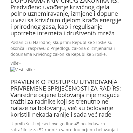
DOPUNAMA KRIVIČNOG ZAKONIKA RS:
Predviđeno uvođenje krivičnog djela
polno uznemiravanje, izmjene i dopune
u vezi sa krivičnim djelom krađa energije
i prirodnog gasa, kao i regulisanje
upotrebe interneta i društvenih mreža
Poslanici u Narodnoj skupštini Republike Srpske su
okončali raspravu o Prijedlogu zakona o izmjenama i
dopunama Krivičnog zakonika Republike Srpske.
Više
PRAVILNIK O POSTUPKU UTVRĐIVANjA
PRIVREMENE SPRIJEČENOSTI ZA RAD RS:
Vanredne ocjene bolovanja nije moguće
tražiti za radnike koji se trenutno ne
nalaze na bolovanju, već su bolovanje
koristili nekada ranije i sada već rade
U prvih šest mjeseci ove godine 45 poslodavaca
zatražilo je za 52 radnika vanrednu ocjenu bolovanja i