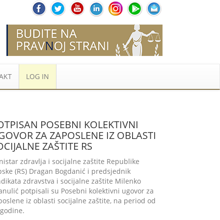
AKT
LOG IN
OTPISAN POSEBNI KOLEKTIVNI
GOVOR ZA ZAPOSLENE IZ OBLASTI
OCIJALNE ZAŠTITE RS
nistar zdravlja i socijalne zaštite Republike
pske (RS) Dragan Bogdanić i predsjednik
ndikata zdravstva i socijalne zaštite Milenko
anulić potpisali su Posebni kolektivni ugovor za
poslene iz oblasti socijalne zaštite, na period od
 godine.