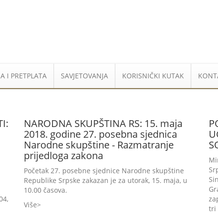
A I PRETPLATA
SAVJETOVANJA
KORISNIČKI KUTAK
KONT
I:
NARODNA SKUPŠTINA RS: 15. maja
P
2018. godine 27. posebna sjednica
U
Narodne skupštine - Razmatranje
S
prijedloga zakona
Mi
Sr
Početak 27. posebne sjednice Narodne skupštine
Si
Republike Srpske zakazan je za utorak, 15. maja, u
Gr
10.00 časova.
04,
za
Više
tri