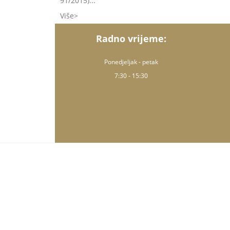
91/2015)...
Više
Radno vrijeme:
Ponedjeljak - petak
7:30 - 15:30