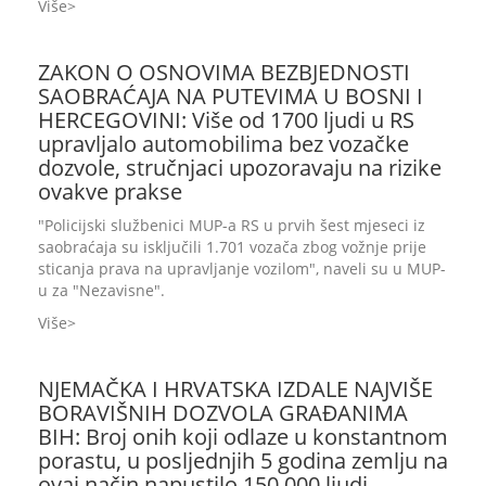
Više
ZAKON O OSNOVIMA BEZBJEDNOSTI
SAOBRAĆAJA NA PUTEVIMA U BOSNI I
HERCEGOVINI: Više od 1700 ljudi u RS
upravljalo automobilima bez vozačke
dozvole, stručnjaci upozoravaju na rizike
ovakve prakse
"Policijski službenici MUP-a RS u prvih šest mjeseci iz
saobraćaja su isključili 1.701 vozača zbog vožnje prije
sticanja prava na upravljanje vozilom", naveli su u MUP-
u za "Nezavisne".
Više
NJEMAČKA I HRVATSKA IZDALE NAJVIŠE
BORAVIŠNIH DOZVOLA GRAĐANIMA
BIH: Broj onih koji odlaze u konstantnom
porastu, u posljednjih 5 godina zemlju na
ovaj način napustilo 150.000 ljudi