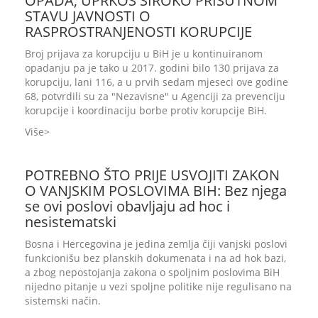
OPADA, UPRKOS ŠIROKO PRISUTNOM
STAVU JAVNOSTI O
RASPROSTRANJENOSTI KORUPCIJE
Broj prijava za korupciju u BiH je u kontinuiranom
opadanju pa je tako u 2017. godini bilo 130 prijava za
korupciju, lani 116, a u prvih sedam mjeseci ove godine
68, potvrdili su za "Nezavisne" u Agenciji za prevenciju
korupcije i koordinaciju borbe protiv korupcije BiH.
Više
POTREBNO ŠTO PRIJE USVOJITI ZAKON
O VANJSKIM POSLOVIMA BIH: Bez njega
se ovi poslovi obavljaju ad hoc i
nesistematski
Bosna i Hercegovina je jedina zemlja čiji vanjski poslovi
funkcionišu bez planskih dokumenata i na ad hok bazi,
a zbog nepostojanja zakona o spoljnim poslovima BiH
nijedno pitanje u vezi spoljne politike nije regulisano na
sistemski način.