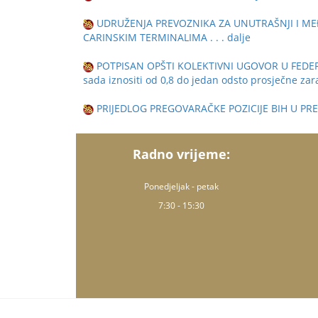
UDRUŽENJA PREVOZNIKA ZA UNUTRAŠNJI I ME
CARINSKIM TERMINALIMA
. . . dalje
POTPISAN OPŠTI KOLEKTIVNI UGOVOR U FEDERACIJI
sada iznositi od 0,8 do jedan odsto prosječne za
PRIJEDLOG PREGOVARAČKE POZICIJE BIH U PREGOV
Radno vrijeme:
Ponedjeljak - petak
7:30 - 15:30