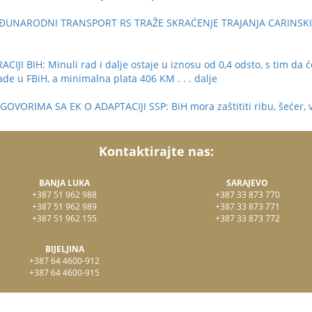
ĐUNARODNI TRANSPORT RS TRAŽE SKRAĆENJE TRAJANJA CARINSKI
 BIH: Minuli rad i dalje ostaje u iznosu od 0,4 odsto, s tim da ć
rade u FBiH, a minimalna plata 406 KM
. . . dalje
ORIMA SA EK O ADAPTACIJI SSP: BiH mora zaštititi ribu, šećer, v
Kontaktirajte nas:
BANJA LUKA
SARAJEVO
+387 51 962 988
+387 33 873 770
+387 51 962 989
+387 33 873 771
+387 51 962 155
+387 33 873 772
BIJELJINA
+387 64 4600-912
+387 64 4600-915