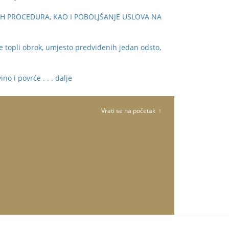
H PROCEDURA, KAO I POBOLJŠANJE USLOVA NA
e topli obrok, umjesto predviđenih jedan odsto,
ino i povrće
. . . dalje
Vrati se na početak ↑