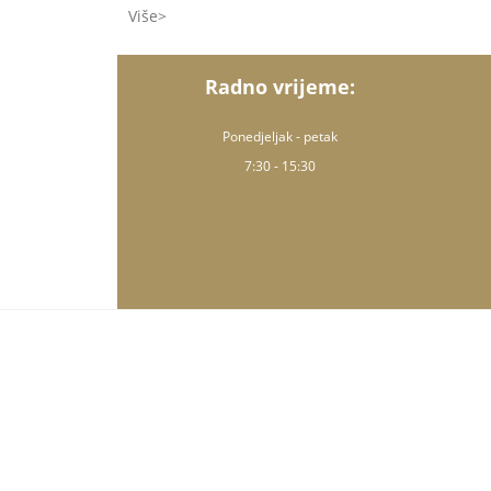
Više
Radno vrijeme:
Ponedjeljak - petak
7:30 - 15:30