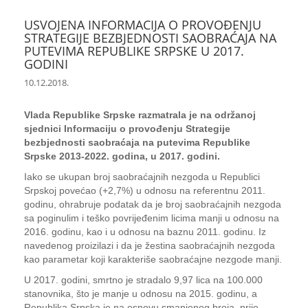
USVOJENA INFORMACIJA O PROVOĐENJU
STRATEGIJE BEZBJEDNOSTI SAOBRAĆAJA NA
PUTEVIMA REPUBLIKE SRPSKE U 2017.
GODINI
10.12.2018.
Vlada Republike Srpske razmatrala je na održanoj
sjednici Informaciju o provođenju Strategije
bezbjednosti saobraćaja na putevima Republike
Srpske 2013-2022. godina, u 2017. godini.
Iako se ukupan broj saobraćajnih nezgoda u Republici
Srpskoj povećao (+2,7%) u odnosu na referentnu 2011.
godinu, ohrabruje podatak da je broj saobraćajnih nezgoda
sa poginulim i teško povrijeđenim licima manji u odnosu na
2016. godinu, kao i u odnosu na baznu 2011. godinu. Iz
navedenog proizilazi i da je žestina saobraćajnih nezgoda
kao parametar koji karakteriše saobraćajne nezgode manji.
U 2017. godini, smrtno je stradalo 9,97 lica na 100.000
stanovnika, što je manje u odnosu na 2015. godinu, a
Republika Srpska je na osnovu smanjenog broja, prije