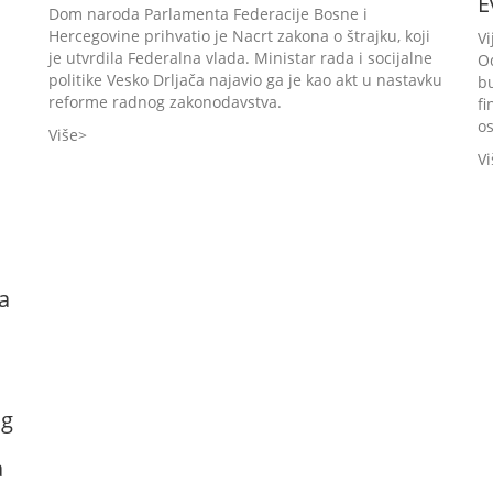
E
Dom naroda Parlamenta Federacije Bosne i
Hercegovine prihvatio je Nacrt zakona o štrajku, koji
Vi
je utvrdila Federalna vlada. Ministar rada i socijalne
O
politike Vesko Drljača najavio ga je kao akt u nastavku
bu
reforme radnog zakonodavstva.
fi
os
Više
Vi
a
og
a