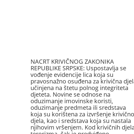
NACRT KRIVIČNOG ZAKONIKA
REPUBLIKE SRPSKE: Uspostavlja se
vođenje evidencije lica koja su
pravosnažno osuđena za krivična djel
učinjena na štetu polnog integriteta
djeteta. Novine se odnose na
oduzimanje imovinske koristi,
oduzimanje predmeta ili sredstava
koja su korištena za izvršenje krivičn
djela, kao i sredstava koja su nastala
njihovim vršenjem. Kod krivičnih djel
terorizma, čak je predviđeno