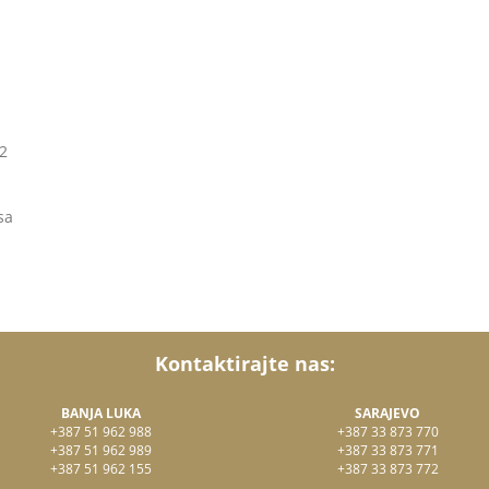
.
12
sa
Kontaktirajte nas:
BANJA LUKA
SARAJEVO
+387 51 962 988
+387 33 873 770
+387 51 962 989
+387 33 873 771
+387 51 962 155
+387 33 873 772