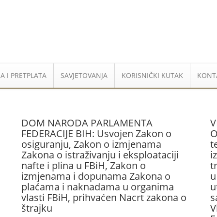
A I PRETPLATA
SAVJETOVANJA
KORISNIČKI KUTAK
KONT
DOM NARODA PARLAMENTA
V
FEDERACIJE BIH: Usvojen Zakon o
O
osiguranju, Zakon o izmjenama
t
Zakona o istraživanju i eksploataciji
i
nafte i plina u FBiH, Zakon o
t
izmjenama i dopunama Zakona o
u
plaćama i naknadama u organima
u
vlasti FBiH, prihvaćen Nacrt zakona o
s
štrajku
V