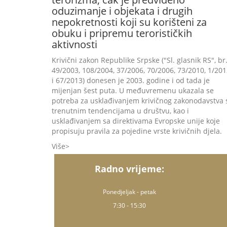
oduzimanje i objekata i drugih
nepokretnosti koji su korišteni za
obuku i pripremu terorističkih
aktivnosti
Krivični zakon Republike Srpske ("Sl. glasnik RS", br
49/2003, 108/2004, 37/2006, 70/2006, 73/2010, 1/20
i 67/2013) donesen je 2003. godine i od tada je
mijenjan šest puta. U međuvremenu ukazala se
potreba za usklađivanjem krivičnog zakonodavstva 
trenutnim tendencijama u društvu, kao i
usklađivanjem sa direktivama Evropske unije koje
propisuju pravila za pojedine vrste krivičnih djela.
Više
Radno vrijeme:
Ponedjeljak - petak
7:30 - 15:30