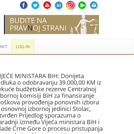
AKT
LOG IN
IJEĆE MINISTARA BIH: Donijeta
dluka o odobravanju 39.000,00 KM iz
ekuće budžetske rezerve Centralnoj
zbornoj komisiji BiH za finansiranje
roškova provođenja ponovnih izbora
 osnovnoj izbornoj jedinici Stolac,
tvrđen Prijedlog sporazuma o
aradnji između Vijeća ministara BiH i
lade Crne Gore o procesu pristupanja