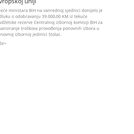
vropskoj uniji
jeće ministara BiH na vanrednoj sjednici donijelo je
dluku o odobravanju 39.000,00 KM iz tekuće
džetske rezerve Centralnoj izbornoj komisiji BiH za
nansiranje troškova provođenja ponovnih izbora u
novnoj izbornoj jedinici Stolac.
še