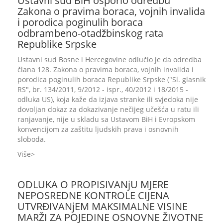
Ustavni sud BiH osporio odredbu
Zakona o pravima boraca, vojnih invalida
i porodica poginulih boraca
odbrambeno-otadžbinskog rata
Republike Srpske
Ustavni sud Bosne i Hercegovine odlučio je da odredba
člana 128. Zakona o pravima boraca, vojnih invalida i
porodica poginulih boraca Republike Srpske ("Sl. glasnik
RS", br. 134/2011, 9/2012 - ispr., 40/2012 i 18/2015 -
odluka US), koja kaže da izjava stranke ili svjedoka nije
dovoljan dokaz za dokazivanje nečijeg učešća u ratu ili
ranjavanje, nije u skladu sa Ustavom BiH i Evropskom
konvencijom za zaštitu ljudskih prava i osnovnih
sloboda.
Više
ODLUKA O PROPISIVANjU MJERE
NEPOSREDNE KONTROLE CIJENA
UTVRĐIVANjEM MAKSIMALNE VISINE
MARŽI ZA POJEDINE OSNOVNE ŽIVOTNE