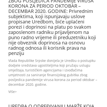
ZBOG POSLJEDICA PANDEMIJE VIRUSA
KORONA ZA PERIOD OKTOBAR –
DECEMBAR 2020. GODINE: Privrednim
subjektima, koji ispunjavaju uslove
propisane Uredbom, biće uplaćeni
porezi i doprinosi na platu po svakom
zaposlenom radniku prijavljenom na
puno radno vrijeme ili preduzetniku koji
nije obveznik doprinosa na osnovu
radnog odnosa ili korisnik prava na
penziju
Vlada Republike Srpske donijela je Uredbu o postupku
dodjele sredstava ugostiteljima koji pružaju uslugu
smještaja, turističkim agencijama i izvođačima
umjetnosti za saniranje finansijskog gubitka zbog
posljedica pandemije virusa korona za period oktobar –
decembar 2020. godine.
Više
UREDBA O ODREĐIVANJU MARŽE KOJA