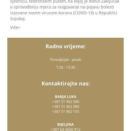
sjednicu, telefonskim putem, na kojoj je donio Zaključak
o sprovođenju mjera za reagovanje na pojavu bolesti
izazvane novim virusom korona (COVID-19) u Republici
Srpskoj.
Više
Radno vrijeme:
Ponedjeljak - petak
7:30 - 15:30
Kontaktirajte nas:
BANJA LUKA
+387 51 962 988
+387 51 962 989
+387 51 962 155
BIJELJINA
+387 64 4600-912