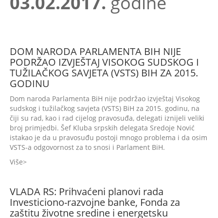
03.02.2017.
godine
DOM NARODA PARLAMENTA BIH NIJE
PODRŽAO IZVJEŠTAJ VISOKOG SUDSKOG I
TUŽILAČKOG SAVJETA (VSTS) BIH ZA 2015.
GODINU
Dom naroda Parlamenta BiH nije podržao izvještaj Visokog
sudskog i tužilačkog savjeta (VSTS) BiH za 2015. godinu, na
čiji su rad, kao i rad cijelog pravosuđa, delegati iznijeli veliki
broj primjedbi. Šef Kluba srpskih delegata Sredoje Nović
istakao je da u pravosuđu postoji mnogo problema i da osim
VSTS-a odgovornost za to snosi i Parlament BiH.
Više
VLADA RS: Prihvaćeni planovi rada
Investiciono-razvojne banke, Fonda za
zaštitu životne sredine i energetsku