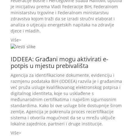
Federacije Bosne i Hercegovine Suada Halilović uputila
je inicijativu prema Vladi Federacije BiH, Federalnom
ministarstvu trgovine i Federalnom ministarstvu
zdravstva kojom traži da se izradi stručni elaborat i
analiza o utjecaju energetskih napitaka na zdravlje
djece i mladih.
Više
IDDEEA: Građani mogu aktivirati e-
potpis u mjestu prebivališta
Agencija za identifikacione dokumente, evidenciju i
razmjenu podataka BiH (IDDEEA) razvila je i građanima
već pruža usluge kvalifikovanog elektronskog potpisa i
digitalnog identiteta, koje su usklađene s
međunarodnim certifikatima i najvišim sigurnosnim
standardima. Kako bi ove usluge bile dostupnije širom
zemlje, Agencija je pokrenula proces recertifikacije
sistema i otvorila mogućnost da se u mrežu uključe
lokalne zajednice, partneri i druge institucije.
Više