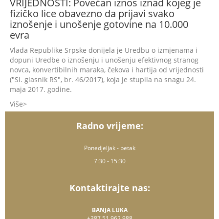
VRIJEDNOSTI: Povećan iznos iznad kojeg je
fizičko lice obavezno da prijavi svako
iznošenje i unošenje gotovine na 10.000
evra
Vlada Republike Srpske donijela je Uredbu o izmjenama i
dopuni Uredbe o iznošenju i unošenju efektivnog stranog
novca, konvertibilnih maraka, čekova i hartija od vrijednosti
("Sl. glasnik RS", br. 46/2017), koja je stupila na snagu 24.
maja 2017. godine.
Više
Radno vrijeme:
Ponedjeljak - petak
7:30 - 15:30
Kontaktirajte nas:
BANJA LUKA
+387 51 962 988