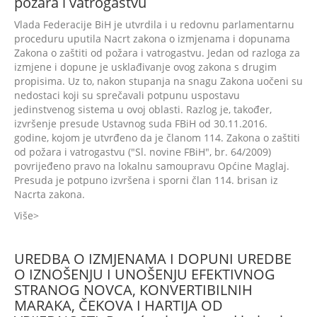
požara i vatrogastvu
Vlada Federacije BiH je utvrdila i u redovnu parlamentarnu
proceduru uputila Nacrt zakona o izmjenama i dopunama
Zakona o zaštiti od požara i vatrogastvu. Jedan od razloga za
izmjene i dopune je usklađivanje ovog zakona s drugim
propisima. Uz to, nakon stupanja na snagu Zakona uočeni su
nedostaci koji su sprečavali potpunu uspostavu
jedinstvenog sistema u ovoj oblasti. Razlog je, također,
izvršenje presude Ustavnog suda FBiH od 30.11.2016.
godine, kojom je utvrđeno da je članom 114. Zakona o zaštiti
od požara i vatrogastvu ("Sl. novine FBiH", br. 64/2009)
povrijeđeno pravo na lokalnu samoupravu Općine Maglaj.
Presuda je potpuno izvršena i sporni član 114. brisan iz
Nacrta zakona.
Više
UREDBA O IZMJENAMA I DOPUNI UREDBE
O IZNOŠENJU I UNOŠENJU EFEKTIVNOG
STRANOG NOVCA, KONVERTIBILNIH
MARAKA, ČEKOVA I HARTIJA OD