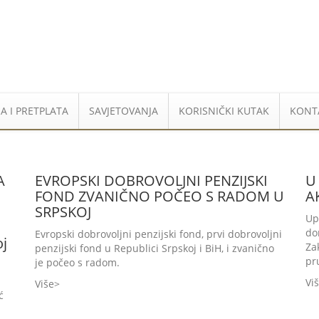
A I PRETPLATA
SAVJETOVANJA
KORISNIČKI KUTAK
KONT
A
EVROPSKI DOBROVOLJNI PENZIJSKI
U
FOND ZVANIČNO POČEO S RADOM U
A
SRPSKOJ
Up
do
Evropski dobrovoljni penzijski fond, prvi dobrovoljni
oj
Za
penzijski fond u Republici Srpskoj i BiH, i zvanično
pr
je počeo s radom.
Vi
Više
ć