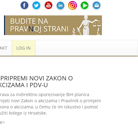
AKT
LOG IN
 PRIPREMI NOVI ZAKON O
KCIZAMA I PDV-U
rava za indirektno oporezivanje BiH planira
nijeti novi Zakon o akcizama i Pravilnik o primjeni
kona o akcizama, u čemu će im iskustvo i pomoć
užiti kolege iz Hrvatske.
še