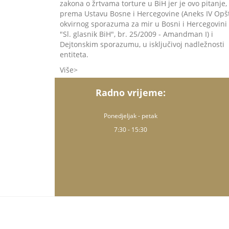
zakona o žrtvama torture u BiH jer je ovo pitanje,
prema Ustavu Bosne i Hercegovine (Aneks IV Opš
okvirnog sporazuma za mir u Bosni i Hercegovini 
"Sl. glasnik BiH", br. 25/2009 - Amandman I) i
Dejtonskim sporazumu, u isključivoj nadležnosti
entiteta.
Više
Radno vrijeme:
Ponedjeljak - petak
7:30 - 15:30