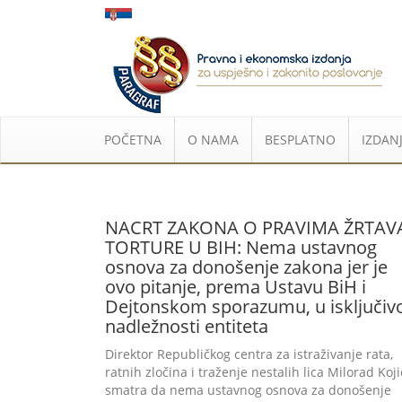
POČETNA
O NAMA
BESPLATNO
IZDANJ
NACRT ZAKONA O PRAVIMA ŽRTAV
TORTURE U BIH: Nema ustavnog
osnova za donošenje zakona jer je
ovo pitanje, prema Ustavu BiH i
Dejtonskom sporazumu, u isključiv
nadležnosti entiteta
Direktor Republičkog centra za istraživanje rata,
ratnih zločina i traženje nestalih lica Milorad Koji
smatra da nema ustavnog osnova za donošenje