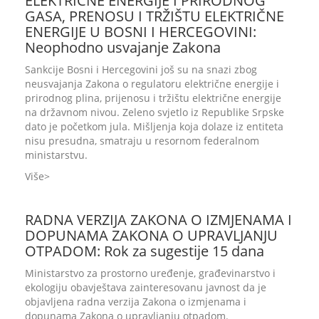
ELEKTRIČNE ENERGIJE I PRIRODNOG
GASA, PRENOSU I TRŽIŠTU ELEKTRIČNE
ENERGIJE U BOSNI I HERCEGOVINI:
Neophodno usvajanje Zakona
Sankcije Bosni i Hercegovini još su na snazi zbog
neusvajanja Zakona o regulatoru električne energije i
prirodnog plina, prijenosu i tržištu električne energije
na državnom nivou. Zeleno svjetlo iz Republike Srpske
dato je početkom jula. Mišljenja koja dolaze iz entiteta
nisu presudna, smatraju u resornom federalnom
ministarstvu.
Više
RADNA VERZIJA ZAKONA O IZMJENAMA I
DOPUNAMA ZAKONA O UPRAVLJANJU
OTPADOM: Rok za sugestije 15 dana
Ministarstvo za prostorno uređenje, građevinarstvo i
ekologiju obavještava zainteresovanu javnost da je
objavljena radna verzija Zakona o izmjenama i
dopunama Zakona o upravljanju otpadom.