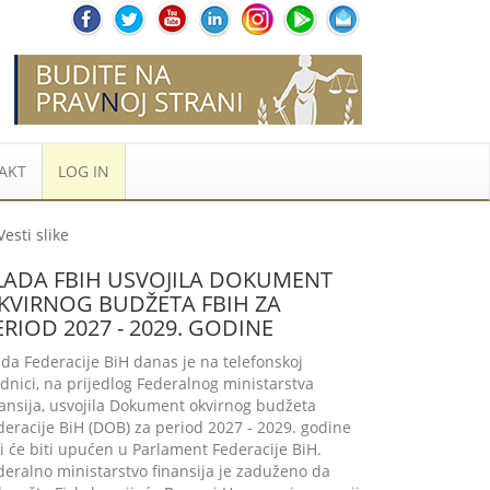
AKT
LOG IN
LADA FBIH USVOJILA DOKUMENT
KVIRNOG BUDŽETA FBIH ZA
ERIOD 2027 - 2029. GODINE
ada Federacije BiH danas je na telefonskoj
ednici, na prijedlog Federalnog ministarstva
nansija, usvojila Dokument okvirnog budžeta
deracije BiH (DOB) za period 2027 - 2029. godine
ji će biti upućen u Parlament Federacije BiH.
deralno ministarstvo finansija je zaduženo da