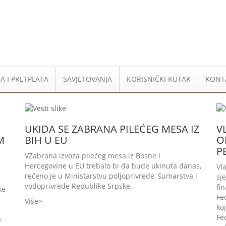
A I PRETPLATA
SAVJETOVANJA
KORISNIČKI KUTAK
KONT
UKIDA SE ZABRANA PILEĆEG MESA IZ
V
M
BIH U EU
O
P
VZabrana izvoza pilećeg mesa iz Bosne i
Hercegovine u EU trebalo bi da bude ukinuta danas,
Vl
rečeno je u Ministarstvu poljoprivrede, šumarstva i
sj
vodoprivrede Republike Srpske.
fi
ke
Fe
a
Više
ko
Fe
e