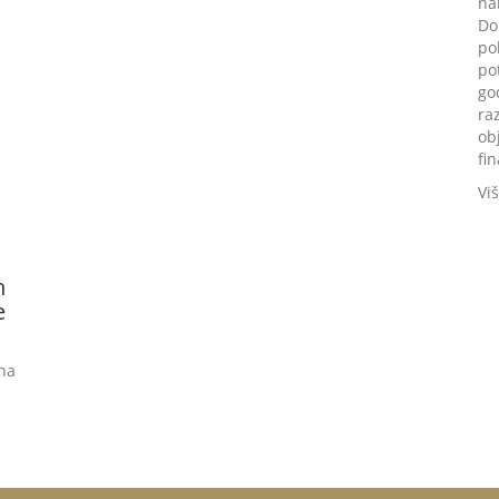
na
Do
po
po
go
ra
ob
fin
Vi
h
e
 na