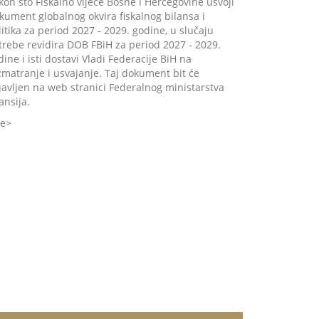
kon što Fiskalno vijeće Bosne i Hercegovine usvoji
kument globalnog okvira fiskalnog bilansa i
litika za period 2027 - 2029. godine, u slučaju
trebe revidira DOB FBiH za period 2027 - 2029.
dine i isti dostavi Vladi Federacije BiH na
zmatranje i usvajanje. Taj dokument bit će
javljen na web stranici Federalnog ministarstva
ansija.
še