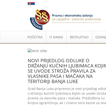
POČETNA
O NAMA
BESPLATNO
IZDANJ
NOVI PRIJEDLOG ODLUKE O
DRŽANJU KUĆNIH LJUBIMACA KOJI
SE UVODE STROŽA PRAVILA ZA
VLASNIKE PASA I MAČAKA NA
TERITORIJI BANJA LUKE
Grad Banja Luka pripremio je novi prijedlog odlu
o držanju kućnih ljubimaca kojim se uvode strož
pravila za vlasnike pasa i mačaka. Predviđena su
brojna ograničenja, ali i znatno veće kazne za on