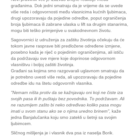
građanima. Dok jedni smatraju da je vrijeme da se uvede
više reda i odgovornosti među vlasnicima kućnih ljubimaca,
drugi upozoravaju da pojedine odredbe, poput ograničenja
broja ljubimaca ili zabrane ulaska u lift sa drugim stanarima,
mogu biti teško primjenjive u svakodnevnom životu.
Sagovornici iz udruženja za zaštitu životinja očekuju da će
tokom javne rasprave biti predložene određene izmjene,
posebno kada je riječ o pojedinim ograničenjima, ali ističu
da podržavaju sve mjere koje doprinose odgovornom
vlasništvu i boljoj zaštiti životinja.
Građani sa kojima smo razgovarali uglavnom smatraju da
je potrebno uvesti više reda, ali upozoravaju da pojedine
odredbe idu na štetu odgovornih vlasnika.
"Nemam ništa protiv da se kažnjavaju oni koji ne čiste iza
svojih pasa ili ih puštaju bez povodnika. To podržavam. Ali
ne razumijem zašto bi neko određivao koliko pasa mogu
imati u svom stanu ako se o njima uredno brinem",
kaže
jedna Banjalučanka koju smo zatekli u šetnji sa svojim
ljubimcem.
Sličnog mišljenja je i vlasnik dva psa iz naselja Borik.