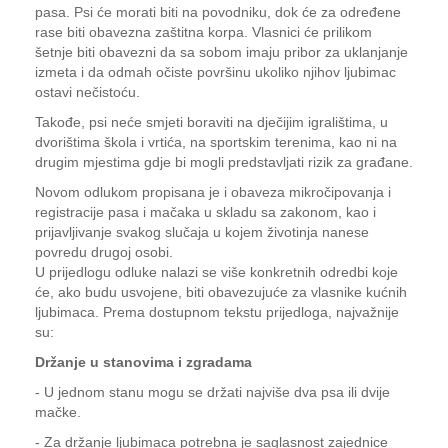
pasa. Psi će morati biti na povodniku, dok će za određene
rase biti obavezna zaštitna korpa. Vlasnici će prilikom
šetnje biti obavezni da sa sobom imaju pribor za uklanjanje
izmeta i da odmah očiste površinu ukoliko njihov ljubimac
ostavi nečistoću.
Takođe, psi neće smjeti boraviti na dječijim igralištima, u
dvorištima škola i vrtića, na sportskim terenima, kao ni na
drugim mjestima gdje bi mogli predstavljati rizik za građane.
Novom odlukom propisana je i obaveza mikročipovanja i
registracije pasa i mačaka u skladu sa zakonom, kao i
prijavljivanje svakog slučaja u kojem životinja nanese
povredu drugoj osobi.
U prijedlogu odluke nalazi se više konkretnih odredbi koje
će, ako budu usvojene, biti obavezujuće za vlasnike kućnih
ljubimaca. Prema dostupnom tekstu prijedloga, najvažnije
su:
Držanje u stanovima i zgradama
- U jednom stanu mogu se držati najviše dva psa ili dvije
mačke.
- Za držanje ljubimaca potrebna je saglasnost zajednice