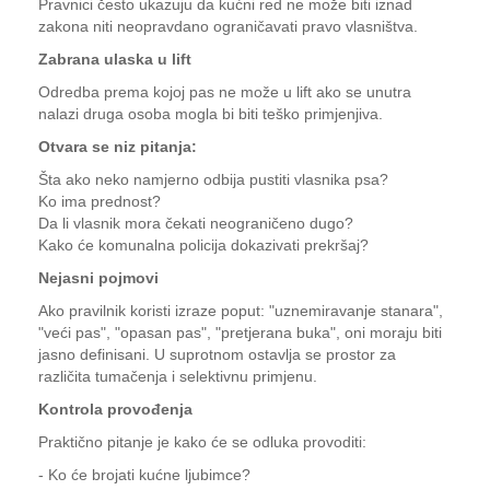
Pravnici često ukazuju da kućni red ne može biti iznad
zakona niti neopravdano ograničavati pravo vlasništva.
Zabrana ulaska u lift
Odredba prema kojoj pas ne može u lift ako se unutra
nalazi druga osoba mogla bi biti teško primjenjiva.
Otvara se niz pitanja:
Šta ako neko namjerno odbija pustiti vlasnika psa?
Ko ima prednost?
Da li vlasnik mora čekati neograničeno dugo?
Kako će komunalna policija dokazivati prekršaj?
Nejasni pojmovi
Ako pravilnik koristi izraze poput: "uznemiravanje stanara",
"veći pas", "opasan pas", "pretjerana buka", oni moraju biti
jasno definisani. U suprotnom ostavlja se prostor za
različita tumačenja i selektivnu primjenu.
Kontrola provođenja
Praktično pitanje je kako će se odluka provoditi:
- Ko će brojati kućne ljubimce?