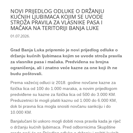
NOVI PRIJEDLOG ODLUKE O DRŽANJU
KUĆNIH LJUBIMACA KOJIM SE UVODE
STROŽA PRAVILA ZA VLASNIKE PASA I
MAČAKA NA TERITORIJI BANJA LUKE
01.07.2026.
Grad Banja Luka pripremio je novi prijedlog odluke o
držanju kućnih ljubimaca kojim se uvode stroža pravila
za vlasnike pasa i mačaka. Predviđena su brojna
ograničenja, ali i znatno veće kazne za one koji ih ne
budu poštovali.
Prema važećoj odluci iz 2018. godine novčane kazne za
fizička lica od 100 do 1.000 maraka, a novim prijedlogom
predviđene su kazne za fizička lica od 500 do 3.000 KM.
Preduzetnici bi mogli platiti kaznu od 1.000 do 6.000 KM,
dok bi pravna lica mogla snositi novčanu sankciju i do
10.000 KM.
Banjalučani bi uskoro mogli dobiti nova pravila kada je riječ
o držanju kućnih ljubimaca. Pred odbornicima Skupštine