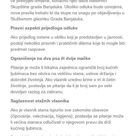
će pretrpjeti izmjene, konačnu riječ daće odbornici
Skupštine grada Banjaluka. Ukoliko odluka bude usvojena,
nova pravila trebalo bi da stupe na snagu po objavljivanju u
Službenom glasniku Grada Banjaluka.
Pravni aspekti prijedloga odluke
Ako prijedlog ostane u obliku koji je predstavljen u javnosti,
postoji nekoliko pravnih i praktičnih dilema koje bi mogle biti
predmet rasprave.
Ograničenje na dva psa ili dvije mačke
Pitanje je može li lokalna zajednica ograničiti broj kućnih
ljubimaca bez obzira na veličinu stana, uslove držanja i
dobrobit životinja. Ako vlasnik uredno brine o tri ili četiri
životinje, postavlja se pitanje da li je broj sam po sebi
dovoljan razlog za zabranu.
Saglasnost etažnih vlasnika
Ako je vlasnik stana ispunio sve zakonske obaveze
(čipovanje, vakcinacija, higijena), postavlja se pitanje može
li većina stanara odlučivati o njegovom pravu da drži
kućnog ljubimca.