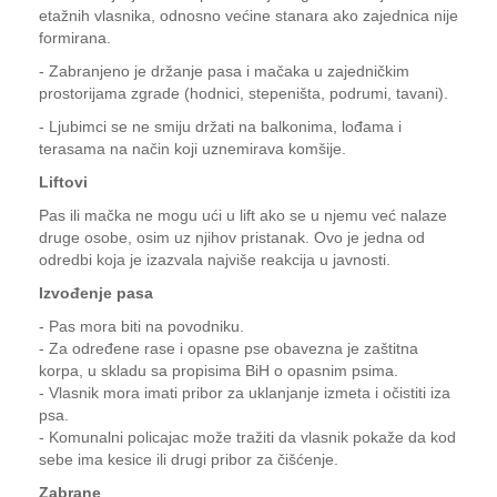
etažnih vlasnika, odnosno većine stanara ako zajednica nije
formirana.
- Zabranjeno je držanje pasa i mačaka u zajedničkim
prostorijama zgrade (hodnici, stepeništa, podrumi, tavani).
- Ljubimci se ne smiju držati na balkonima, lođama i
terasama na način koji uznemirava komšije.
Liftovi
Pas ili mačka ne mogu ući u lift ako se u njemu već nalaze
druge osobe, osim uz njihov pristanak. Ovo je jedna od
odredbi koja je izazvala najviše reakcija u javnosti.
Izvođenje pasa
- Pas mora biti na povodniku.
- Za određene rase i opasne pse obavezna je zaštitna
korpa, u skladu sa propisima BiH o opasnim psima.
- Vlasnik mora imati pribor za uklanjanje izmeta i očistiti iza
psa.
- Komunalni policajac može tražiti da vlasnik pokaže da kod
sebe ima kesice ili drugi pribor za čišćenje.
Zabrane