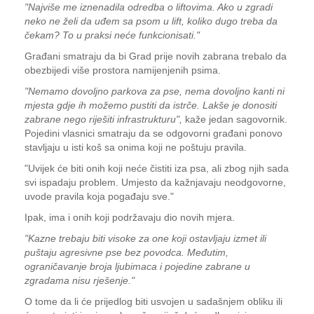
"Najviše me iznenadila odredba o liftovima. Ako u zgradi
neko ne želi da uđem sa psom u lift, koliko dugo treba da
čekam? To u praksi neće funkcionisati."
Građani smatraju da bi Grad prije novih zabrana trebalo da
obezbijedi više prostora namijenjenih psima.
"Nemamo dovoljno parkova za pse, nema dovoljno kanti ni
mjesta gdje ih možemo pustiti da istrče. Lakše je donositi
zabrane nego riješiti infrastrukturu",
kaže jedan sagovornik.
Pojedini vlasnici smatraju da se odgovorni građani ponovo
stavljaju u isti koš sa onima koji ne poštuju pravila.
"Uvijek će biti onih koji neće čistiti iza psa, ali zbog njih sada
svi ispadaju problem. Umjesto da kažnjavaju neodgovorne,
uvode pravila koja pogađaju sve."
Ipak, ima i onih koji podržavaju dio novih mjera.
"Kazne trebaju biti visoke za one koji ostavljaju izmet ili
puštaju agresivne pse bez povodca. Međutim,
ograničavanje broja ljubimaca i pojedine zabrane u
zgradama nisu rješenje."
O tome da li će prijedlog biti usvojen u sadašnjem obliku ili