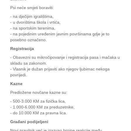
Psi neće smjeti boraviti:
- na dječijim igralištima,
- u dvorištima škola i vrtića,
- na sportskim terenima,
- na pojedinim uređenim javnim površinama gdje je to
posebno označeno.
Registracija
- Obavezni su mikročipovanje i registracija pasa i mačaka u
skladu sa zakonom.
- Vlasnik je dužan prijaviti ako njegov ljubimac nekoga
povrijedi.
Kazne
Predložene novčane kazne su:
- 500-3.000 KM za fizička lica,
- 1.000-6.000 KM za preduzetnike,
- do 10.000 KM za pravna lica.
Građani podijeljeni
Novi pravilnik već je izazvao brojne reakcije među