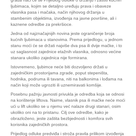
grada naći će se Prijedlog odluke o držanju i zaštiti kućnih
ljubimaca, kojim se detaljno uređuju prava i obaveze
vlasnika pasa i mačaka, način njihovog držanja u
stambenim objektima, izvođenja na javne površine, ali i
kaznene odredbe za prekršioce.
Jedna od najznačajnijih novina jeste ograničenje broja
kućnih ljubimaca u stanovima. Prema prijedlogu, u jednom
stanu moći će se držati najviše dva psa ili dvije mačke, i to
uz saglasnost zajednice etažnih vlasnika, odnosno većine
stanara ukoliko zajednica nije formirana.
Istovremeno, ljubimce neće biti dozvoljeno držati u
zajedničkim prostorijama zgrade, poput stepeništa,
hodnika, podruma ili tavana, niti na balkonima i lođama na
način koji može ugroziti ili uznemiravati komšije.
Posebnu pažnju javnosti privukla je odredba koja se odnosi
na korištenje liftova. Naime, vlasnik psa ili mačke neće moći
ući u lift ukoliko se u njemu već nalaze drugi stanari, osim
ukoliko oni na to pristanu. Cilj ove odredbe, kako je
obrazloženo, jeste zaštita bezbjednosti i komfora svih
korisnika zajedničkih prostora.
Prijedlog odluke predviđa i stroža pravila prilikom izvođenja