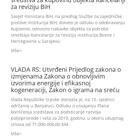
za reviziju BiH
Savjet ministara BiH, na predlog Službe za zajedničke
poslove institucija BiH, donelo je odluku o odobravanju
kupovine, odnosno nabavke objekta za potrebe
smeštaja Kancelarije za reviziju institucija Bosne i
Hercegovine u Sarajevu.
Više
VLADA RS: Utvrđeni Prijedlog zakona o
izmjenama Zakona o obnovljivim
izvorima energije i efikasnoj
kogeneraciji, Zakon o igrama na sreću
Vlada Republike Srpske donijela je, na 10. sjednici
održanoj u Banjaluci, Odluku o usvajanju Plana
korišćenja sredstava za podsticanje razvoja
poljoprivrede i sela za 2019. godinu, u okviru ukupnog
iznosa od 71.000.000,00 KM.
Više