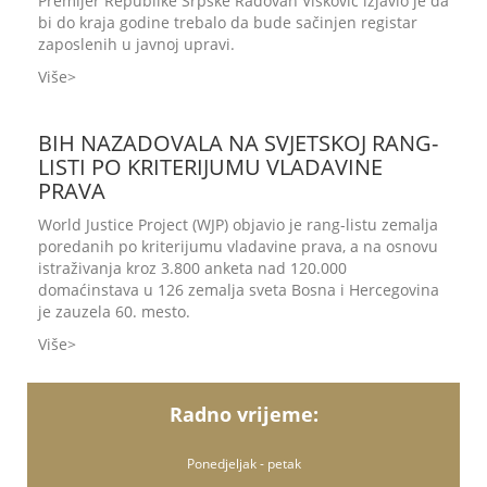
Premijer Republike Srpske Radovan Višković izjavio je da
bi do kraja godine trebalo da bude sačinjen registar
zaposlenih u javnoj upravi.
Više
BIH NAZADOVALA NA SVJETSKOJ RANG-
LISTI PO KRITERIJUMU VLADAVINE
PRAVA
World Justice Project (WJP) objavio je rang-listu zemalja
poredanih po kriterijumu vladavine prava, a na osnovu
istraživanja kroz 3.800 anketa nad 120.000
domaćinstava u 126 zemalja sveta Bosna i Hercegovina
je zauzela 60. mesto.
Više
Radno vrijeme:
Ponedjeljak - petak