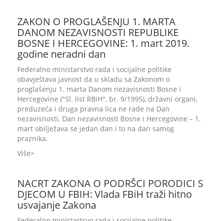
ZAKON O PROGLAŠENJU 1. MARTA
DANOM NEZAVISNOSTI REPUBLIKE
BOSNE I HERCEGOVINE: 1. mart 2019.
godine neradni dan
Federalno ministarstvo rada i socijalne politike
obavještava javnost da u skladu sa Zakonom o
proglašenju 1. marta Danom nezavisnosti Bosne i
Hercegovine ("Sl. list RBiH", br. 9/1995), državni organi,
preduzeća i druga pravna lica ne rade na Dan
nezavisnosti. Dan nezavisnosti Bosne i Hercegovine – 1.
mart obilježava se jedan dan i to na dan samog
praznika.
Više
NACRT ZAKONA O PODRŠCI PORODICI S
DJECOM U FBIH: Vlada FBiH traži hitno
usvajanje Zakona
Federalno ministartsvo rada i socijalne politike