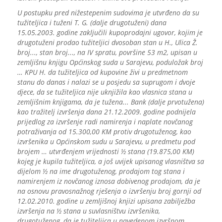
U postupku pred nižestepenim sudovima je utvrđeno da su
tužiteljica i tuženi T. G. (dalje drugotuženi) dana
15.05.2003. godine zaključili kupoprodajni ugovor, kojim je
drugotuženi prodao tužiteljici dvosoban stan u H., Ulica Ž.
broj..., stan broj..., na IV spratu, površine 53 m2, upisan u
zemljišnu knjigu Općinskog suda u Sarajevu, poduložak broj
… KPU H. da tužiteljica od kupovine živi u predmetnom
stanu do danas i nalazi se u posjedu sa suprugom i dvoje
djece, da se tužiteljica nije uknjižila kao vlasnica stana u
zemljišnim knjigama, da je tužena... Bank (dalje prvotužena)
kao tražitelj izvršenja dana 21.12.2009. godine podnijela
prijedlog za izvršenje radi namirenja i naplate novčanog
potraživanja od 15.300,00 KM protiv drugotuženog, kao
izvršenika u Općinskom sudu u Sarajevu, u predmetu pod
brojem … utvrđenjem vrijednosti ½ stana (19.875,00 KM)
kojeg je kupila tužiteljica, a još uvijek upisanog vlasništva sa
dijelom ½ na ime drugotuženog, prodajom tog stana i
namirenjem iz novčanog iznosa dobivenog prodajom, da je
na osnovu pravosnažnog rješenja o izvršenju broj gornji od
12.02.2010. godine u zemljišnoj knjizi upisana zabilježba
izvršenja na ½ stana u suvlasništvu izvršenika,
drugotuženog, da je tužiteljica u navedenom izvršnom