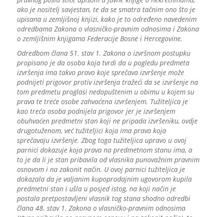
ako je nositelj savjestan, te da se smatra tačnim ono što je
upisana u zemljišnoj knjizi, kako je to određeno navedenim
odredbama Zakona o vlasničko-pravnim odnosima i Zakona
o zemljišnim knjigama Federacije Bosne i Hercegovine.
Odredbom člana 51. stav 1. Zakona o izvršnom postupku
propisano je da osoba koja tvrdi da u pogledu predmeta
izvršenja ima takvo pravo koje sprečava izvršenje može
podnijeti prigovor protiv izvršenja tražeći da se izvršenje na
tom predmetu proglasi nedopuštenim u obimu u kojem su
prava te treće osobe zahvaćena izvršenjem. Tužiteljica je
kao treća osoba podnijela prigovor jer je izvršenjem
obuhvaćen predmetni stan koji ne pripada izvršeniku, ovdje
drugotuženom, već tužiteljici koja ima prava koja
sprečavaju izvršenje. Zbog toga tužiteljica upravo u ovoj
parnici dokazuje koja prava na predmetnom stanu ima, a
to je da li je stan pribavila od vlasnika punovažnim pravnim
osnovom i na zakonit način. U ovoj parnici tužiteljica je
dokazala da je valjanim kupoprodajnim ugovorom kupila
predmetni stan i ušla u posjed istog, na koji način je
postala pretpostavljeni vlasnik tog stana shodno odredbi
člana 48. stav 1. Zakona o vlasničko-pravnim odnosima