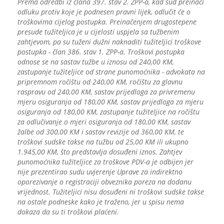
Prema odredbi iz člana 397. stav 2. ZPP-a, kad sud preinači
odluku protiv koje je podnesen pravni lijek, odlučit će o
troškovima cijelog postupka. Preinačenjem drugostepene
presude tužiteljica je u cijelosti uspjela sa tužbenim
zahtjevom, pa su tuženi dužni naknaditi tužiteljici troškove
postupka - član 386. stav 1. ZPP-a. Troškovi postupka
odnose se na sastav tužbe u iznosu od 240,00 KM,
zastupanje tužiteljice od strane punomoćnika - advokata na
pripremnom ročištu od 240,00 KM, ročištu za glavnu
raspravu od 240,00 KM, sastav prijedloga za privremenu
mjeru osiguranja od 180,00 KM, sastav prijedloga za mjeru
osiguranja od 180,00 KM, zastupanje tužiteljice na ročištu
za odlučivanje o mjeri osiguranja od 180,00 KM, sastav
žalbe od 300,00 KM i sastav revizije od 360,00 KM, te
troškovi sudske takse na tužbu od 25,00 KM ili ukupno
1.945,00 KM, što predstavlja dosuđeni iznos. Zahtjev
punomoćnika tužiteljice za troškove PDV-a je odbijen jer
nije prezentirao sudu uvjerenje Uprave za indirektno
oporezivanje o registraciji obveznika poreza na dodanu
vrijednost. Tužiteljici nisu dosuđeni ni troškovi sudske takse
na ostale podneske kako je traženo, jer u spisu nema
dokaza da su ti troškovi plaćeni.