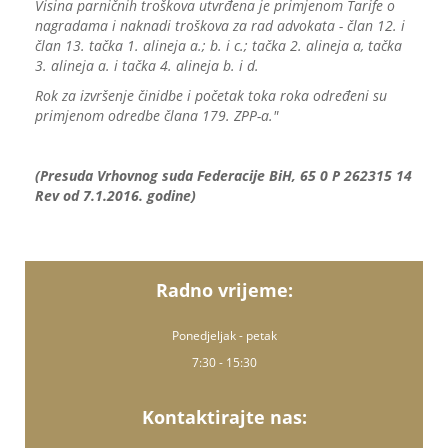
Visina parničnih troškova utvrđena je primjenom Tarife o
nagradama i naknadi troškova za rad advokata - član 12. i
član 13. tačka 1. alineja a.; b. i c.; tačka 2. alineja a, tačka
3. alineja a. i tačka 4. alineja b. i d.
Rok za izvršenje činidbe i početak toka roka određeni su
primjenom odredbe člana 179. ZPP-a."
(Presuda Vrhovnog suda Federacije BiH, 65 0 P 262315 14
Rev od 7.1.2016. godine)
Radno vrijeme:
Ponedjeljak - petak
7:30 - 15:30
Kontaktirajte nas: