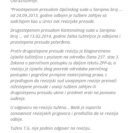
Obrazloženje:
"Prvostepenom presudom Općinskog suda u Sarajevu broj …
od 24.09.2013. godine odbijen je tužbeni zahtjev sa
sadržajem kao u izreci ove revizijske presude.
Drugostepenom presudom Kantonalnog suda u Sarajevu
broj … od 13.02.2014. godine žalba tužiteljice je odbijena i
prvostepena presuda potvrđena.
Protiv drugostepene presude reviziju je blagovremeno
izjavila tužiteljica s pozivom na odredbu člana 237. stav 3.
Zakona o parničnom postupku (u daljem tekstu ZPP-a), a
reviziju je izjavila zbog povrede odredaba parničnog
postupka i pogrešne primjene materijalnog prava, s
prijedlogom da revizijski sud usvajanjem revizije preinači
nižestepene presude i usvoji tužbeni zahtjev ili
drugostepenu presudu ukine i predmet vrati na ponovno
suđenje.
U odgovoru na reviziju tužena... Bank je osporila
osnovanost revizijskih prigovora i predložila da se revizija
odbije.
Tuženi T.G. nije podnio odgovor na reviziju.