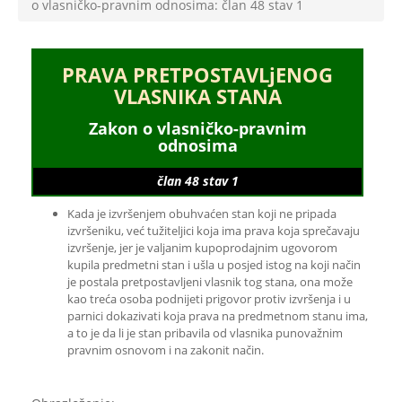
o vlasničko-pravnim odnosima: član 48 stav 1
PRAVA PRETPOSTAVLjENOG
VLASNIKA STANA
Zakon o vlasničko-pravnim
odnosima
član 48 stav 1
Kada je izvršenjem obuhvaćen stan koji ne pripada
izvršeniku, već tužiteljici koja ima prava koja sprečavaju
izvršenje, jer je valjanim kupoprodajnim ugovorom
kupila predmetni stan i ušla u posjed istog na koji način
je postala pretpostavljeni vlasnik tog stana, ona može
kao treća osoba podnijeti prigovor protiv izvršenja i u
parnici dokazivati koja prava na predmetnom stanu ima,
a to je da li je stan pribavila od vlasnika punovažnim
pravnim osnovom i na zakonit način.