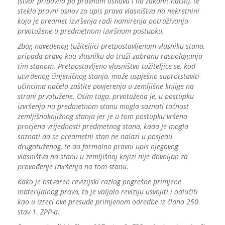
(stvar pribavila po pravnom osnovu i na zakonit način), te
stekla pravni osnov za upis prava vlasništva na nekretnini
koja je predmet izvršenja radi namirenja potraživanja
prvotužene u predmetnom izvršnom postupku.
Zbog navedenog tužiteljici-pretpostavljenom vlasniku stana,
pripada pravo kao vlasniku da traži zabranu raspolaganja
tim stanom. Pretpostavljeno vlasništvo tužiteljice se, kod
utvrđenog činjeničnog stanja, može uspješno suprotstaviti
učincima načela zaštite povjerenja u zemljišne knjige na
strani prvotužene. Osim toga, prvotužena je, u postupku
izvršenja na predmetnom stanu mogla saznati tačnost
zemljišnoknjižnog stanja jer je u tom postupku vršena
procjena vrijednosti predmetnog stana, kada je mogla
saznati da se predmetni stan ne nalazi u posjedu
drugotuženog, te da formalno pravni upis njegovog
vlasništva na stanu u zemljišnoj knjizi nije dovoljan za
provođenje izvršenja na tom stanu.
Kako je ostvaren revizijski razlog pogrešne primjene
materijalnog prava, to je valjalo reviziju usvojiti i odlučiti
kao u izreci ove presude primjenom odredbe iz člana 250.
stav 1. ZPP-a.