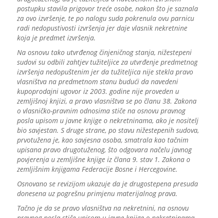
postupku stavila prigovor treće osobe, nakon što je saznala
za ovo izvršenje, te po nalogu suda pokrenula ovu parnicu
radi nedopustivosti izvršenja jer daje vlasnik nekretnine
koja je predmet izvršenja.
Na osnovu tako utvrđenog činjeničnog stanja, nižestepeni
sudovi su odbili zahtjev tužiteljice za utvrđenje predmetnog
izvršenja nedopuštenim jer da tužiteljica nije stekla pravo
vlasništva na predmetnom stanu budući da navedeni
kupoprodajni ugovor iz 2003. godine nije proveden u
zemljišnoj knjizi, a pravo vlasništva se po članu 38. Zakona
o vlasničko-pravnim odnosima stiče na osnovu pravnog
posla upisom u javne knjige o nekretninama, ako je nositelj
bio savjestan. S druge strane, po stavu nižestepenih sudova,
prvotužena je, kao savjesna osoba, smatrala kao tačnim
upisana pravo drugotuženog, što odgovara načelu javnog
povjerenja u zemljišne knjige iz člana 9. stav 1. Zakona o
zemljišnim knjigama Federacije Bosne i Hercegovine.
Osnovano se revizijom ukazuje da je drugostepena presuda
donesena uz pogrešnu primjenu materijalnog prava.
Tačno je da se pravo vlasništva na nekretnini, na osnovu
pravnog posla stiče upisom u javne knjige o nekretninama,