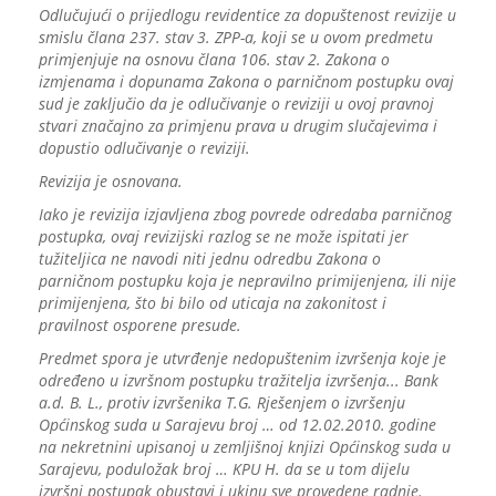
Odlučujući o prijedlogu revidentice za dopuštenost revizije u
smislu člana 237. stav 3. ZPP-a, koji se u ovom predmetu
primjenjuje na osnovu člana 106. stav 2. Zakona o
izmjenama i dopunama Zakona o parničnom postupku ovaj
sud je zaključio da je odlučivanje o reviziji u ovoj pravnoj
stvari značajno za primjenu prava u drugim slučajevima i
dopustio odlučivanje o reviziji.
Revizija je osnovana.
Iako je revizija izjavljena zbog povrede odredaba parničnog
postupka, ovaj revizijski razlog se ne može ispitati jer
tužiteljica ne navodi niti jednu odredbu Zakona o
parničnom postupku koja je nepravilno primijenjena, ili nije
primijenjena, što bi bilo od uticaja na zakonitost i
pravilnost osporene presude.
Predmet spora je utvrđenje nedopuštenim izvršenja koje je
određeno u izvršnom postupku tražitelja izvršenja... Bank
a.d. B. L., protiv izvršenika T.G. Rješenjem o izvršenju
Općinskog suda u Sarajevu broj … od 12.02.2010. godine
na nekretnini upisanoj u zemljišnoj knjizi Općinskog suda u
Sarajevu, poduložak broj … KPU H. da se u tom dijelu
izvršni postupak obustavi i ukinu sve provedene radnje.