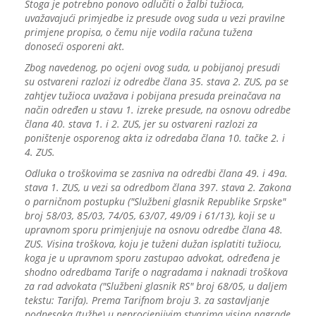
Stoga je potrebno ponovo odlučiti o žalbi tužioca,
uvažavajući primjedbe iz presude ovog suda u vezi pravilne
primjene propisa, o čemu nije vodila računa tužena
donoseći osporeni akt.
Zbog navedenog, po ocjeni ovog suda, u pobijanoj presudi
su ostvareni razlozi iz odredbe člana 35. stava 2. ZUS, pa se
zahtjev tužioca uvažava i pobijana presuda preinačava na
način određen u stavu 1. izreke presude, na osnovu odredbe
člana 40. stava 1. i 2. ZUS, jer su ostvareni razlozi za
poništenje osporenog akta iz odredaba člana 10. tačke 2. i
4. ZUS.
Odluka o troškovima se zasniva na odredbi člana 49. i 49a.
stava 1. ZUS, u vezi sa odredbom člana 397. stava 2. Zakona
o parničnom postupku ("Službeni glasnik Republike Srpske"
broj 58/03, 85/03, 74/05, 63/07, 49/09 i 61/13), koji se u
upravnom sporu primjenjuje na osnovu odredbe člana 48.
ZUS. Visina troškova, koju je tuženi dužan isplatiti tužiocu,
koga je u upravnom sporu zastupao advokat, određena je
shodno odredbama Tarife o nagradama i naknadi troškova
za rad advokata ("Službeni glasnik RS" broj 68/05, u daljem
tekstu: Tarifa). Prema Tarifnom broju 3. za sastavljanje
podnesaka (tužbe) u neprocjenjivim stvarima visina nagrade