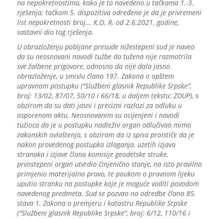
na nepokretnostima, kako je to navedeno u tačkama 1.-3.
rješenja; tačkom 5. dispozitiva određeno je da je privremeni
list nepokretnosti broj... K.O. R. od 2.6.2021. godine,
sastavni dio tog rješenja.
U obrazloženju pobijane presude nižestepeni sud je naveo
da su neosnovani navodi tužbe da tužena nije razmotrila
sve žalbene prigovore, odnosno da nije dala jasno
obrazloženje, u smislu člana 197. Zakona o opštem
upravnom postupku ("Službeni glasnik Republike Srpske",
broj: 13/02, 87/07, 50/10 i 66/18, u daljem tekstu: ZOUP), s
obzirom da su dati jasni i precizni razlozi za odluku u
osporenom aktu. Neosnovanim su ocijenjeni i navodi
tužioca da je u postupku nadležni organ odlučivao mimo
zakonskih ovlaštenja, s obzirom da iz spisa proističe da je
nakon provedenog postupka izlaganja, uzetih izjava
stranaka i izjave člana komisije geodetske struke,
prvostepeni organ utvrdio činjenično stanje, na isto pravilno
primjenio materijalno pravo, te poukom o pravnom lijeku
uputio stranku na postupke koje je moguće voditi povodom
navedenog predmeta. Sud se pozvao na odredbe člana 85.
stava 1. Zakona o premjeru i katastru Republike Srpske
("Službeni glasnik Republike Srpske", broj: 6/12, 110/16 i