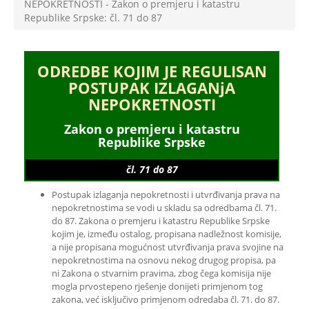
NEPOKRETNOSTI - Zakon o premjeru i katastru
Republike Srpske: čl. 71 do 87
ODREDBE KOJIM JE REGULISAN
POSTUPAK IZLAGANjA
NEPOKRETNOSTI
Zakon o premjeru i katastru
Republike Srpske
čl. 71 do 87
Postupak izlaganja nepokretnosti i utvrđivanja prava na
nepokretnostima se vodi u skladu sa odredbama čl. 71.
do 87. Zakona o premjeru i katastru Republike Srpske
kojim je, između ostalog, propisana nadležnost komisije,
a nije propisana mogućnost utvrđivanja prava svojine na
nepokretnostima na osnovu nekog drugog propisa, pa
ni Zakona o stvarnim pravima, zbog čega komisija nije
mogla prvostepeno rješenje donijeti primjenom tog
zakona, već isključivo primjenom odredaba čl. 71. do 87.