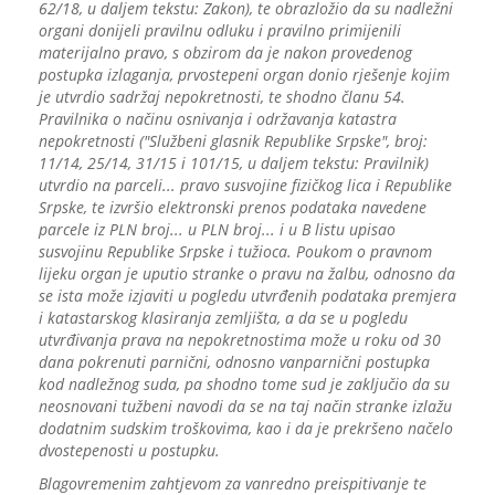
62/18, u daljem tekstu: Zakon), te obrazložio da su nadležni
organi donijeli pravilnu odluku i pravilno primijenili
materijalno pravo, s obzirom da je nakon provedenog
postupka izlaganja, prvostepeni organ donio rješenje kojim
je utvrdio sadržaj nepokretnosti, te shodno članu 54.
Pravilnika o načinu osnivanja i održavanja katastra
nepokretnosti ("Službeni glasnik Republike Srpske", broj:
11/14, 25/14, 31/15 i 101/15, u daljem tekstu: Pravilnik)
utvrdio na parceli... pravo susvojine fizičkog lica i Republike
Srpske, te izvršio elektronski prenos podataka navedene
parcele iz PLN broj... u PLN broj... i u B listu upisao
susvojinu Republike Srpske i tužioca. Poukom o pravnom
lijeku organ je uputio stranke o pravu na žalbu, odnosno da
se ista može izjaviti u pogledu utvrđenih podataka premjera
i katastarskog klasiranja zemljišta, a da se u pogledu
utvrđivanja prava na nepokretnostima može u roku od 30
dana pokrenuti parnični, odnosno vanparnični postupka
kod nadležnog suda, pa shodno tome sud je zaključio da su
neosnovani tužbeni navodi da se na taj način stranke izlažu
dodatnim sudskim troškovima, kao i da je prekršeno načelo
dvostepenosti u postupku.
Blagovremenim zahtjevom za vanredno preispitivanje te