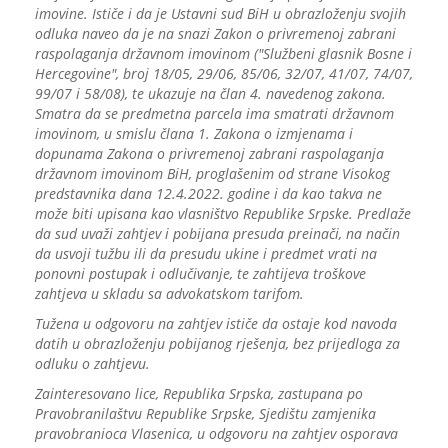
imovine. Ističe i da je Ustavni sud BiH u obrazloženju svojih
odluka naveo da je na snazi Zakon o privremenoj zabrani
raspolaganja državnom imovinom ("Službeni glasnik Bosne i
Hercegovine", broj 18/05, 29/06, 85/06, 32/07, 41/07, 74/07,
99/07 i 58/08), te ukazuje na član 4. navedenog zakona.
Smatra da se predmetna parcela ima smatrati državnom
imovinom, u smislu člana 1. Zakona o izmjenama i
dopunama Zakona o privremenoj zabrani raspolaganja
državnom imovinom BiH, proglašenim od strane Visokog
predstavnika dana 12.4.2022. godine i da kao takva ne
može biti upisana kao vlasništvo Republike Srpske. Predlaže
da sud uvaži zahtjev i pobijana presuda preinači, na način
da usvoji tužbu ili da presudu ukine i predmet vrati na
ponovni postupak i odlučivanje, te zahtijeva troškove
zahtjeva u skladu sa advokatskom tarifom.
Tužena u odgovoru na zahtjev ističe da ostaje kod navoda
datih u obrazloženju pobijanog rješenja, bez prijedloga za
odluku o zahtjevu.
Zainteresovano lice, Republika Srpska, zastupana po
Pravobranilaštvu Republike Srpske, Sjedištu zamjenika
pravobranioca Vlasenica, u odgovoru na zahtjev osporava