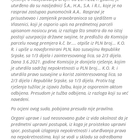
utvrđeno da su nasljednici Š.A., H.A., S.A. i R.I., koje je na
raspravi zastupao punomoćnik A.A.. Raspravi je
prisustvovao i zamjenik pravobranioca sa sjedištem u
Vlasenici, koji je osporio upis na predmetnoj parceli
upisanom nosiocu prva, iz razloga što smatra da na istoj
postoji uzurpacija državne svojine, te predložio da Komisija
parcelu novog premjera k.č. br.... otpiše iz PLN broj... K.O.
R. i upiše u novoformirani PLN, kao susvojinu Republike
Srpske, sa 1/3 dijela i zainteresovanog lica, sa 2/3 dijela.
Dana 3.6.2021. godine Komisija je donijela rješenje, kojim
je utvrdila sadržaj nepokretnosti u PLN broj... K.O. R. i
utvrdila pravo susvojine u korist zainteresovanog lica, sa
2/3 dijela i Republike Srpske, sa 1/3 dijela. Protiv tog
rješenja tužilac je izjavio žalbu, koja je osporenim aktom
odbijena. Presudom je tužba odbijena, iz razloga koji su već
navedeni.
Po ocjeni ovog suda, pobijana presuda nije pravilna.
Organi uprave i sud neosnovano gube iz vida okolnost da je
predmetni upravni postupak, iz koga je proistekao upravni
spor, postupak izlaganja nepokretnosti i utvrđivanja prava
na nepokretnostima, koji se vodi u skladu sa odredbama