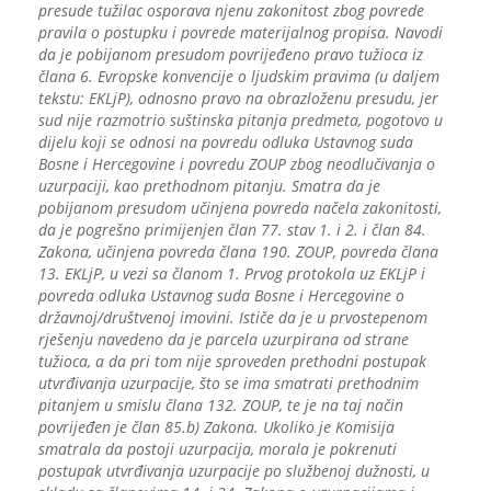
presude tužilac osporava njenu zakonitost zbog povrede
pravila o postupku i povrede materijalnog propisa. Navodi
da je pobijanom presudom povrijeđeno pravo tužioca iz
člana 6. Evropske konvencije o ljudskim pravima (u daljem
tekstu: EKLjP), odnosno pravo na obrazloženu presudu, jer
sud nije razmotrio suštinska pitanja predmeta, pogotovo u
dijelu koji se odnosi na povredu odluka Ustavnog suda
Bosne i Hercegovine i povredu ZOUP zbog neodlučivanja o
uzurpaciji, kao prethodnom pitanju. Smatra da je
pobijanom presudom učinjena povreda načela zakonitosti,
da je pogrešno primijenjen član 77. stav 1. i 2. i član 84.
Zakona, učinjena povreda člana 190. ZOUP, povreda člana
13. EKLjP, u vezi sa članom 1. Prvog protokola uz EKLjP i
povreda odluka Ustavnog suda Bosne i Hercegovine o
državnoj/društvenoj imovini. Ističe da je u prvostepenom
rješenju navedeno da je parcela uzurpirana od strane
tužioca, a da pri tom nije sproveden prethodni postupak
utvrđivanja uzurpacije, što se ima smatrati prethodnim
pitanjem u smislu člana 132. ZOUP, te je na taj način
povrijeđen je član 85.b) Zakona. Ukoliko je Komisija
smatrala da postoji uzurpacija, morala je pokrenuti
postupak utvrđivanja uzurpacije po službenoj dužnosti, u