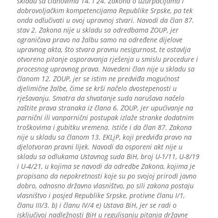
skladu sa članovima 14. i 24. Zakona o uzurpacijama i
dobrovoljačkim kompetencijama Republike Srpske, pa tek
onda odlučivati u ovoj upravnoj stvari. Navodi da član 87.
stav 2. Zakona nije u skladu sa odredbama ZOUP, jer
ograničava pravo na žalbu samo na određene dijelove
upravnog akta, što stvara pravnu nesigurnost, te ostavlja
otvoreno pitanje osporavanja rješenja u smislu procedure i
procesnog upravnog prava. Navedeni član nije u skladu sa
članom 12. ZOUP, jer se istim ne predviđa mogućnost
djelimične žalbe, čime se krši načelo dvostepenosti u
rješavanju. Smatra da shvatanje suda narušava načelo
zaštite prava stranaka iz člana 6. ZOUP, jer upućivanje na
parnični ili vanparnični postupak izlaže stranke dodatnim
troškovima i gubitku vremena. Ističe i da član 87. Zakona
nije u skladu sa članom 13. EKLjP, koji predviđa pravo na
djelotvoran pravni lijek. Navodi da osporeni akt nije u
skladu sa odlukama Ustavnog suda BiH, broj U-1/11, U-8/19
i U-4/21, u kojima se navodi da odredbe Zakona, kojima je
propisano da nepokretnosti koje su po svojoj prirodi javno
dobro, odnosno državno vlasništvo, po sili zakona postaju
vlasništvo i posjed Republike Srpske, protivne članu I/1,
članu III/3. b) i članu IV/4 e) Ustava BiH, jer se radi o
isključivoj nadležnosti BiH u regulisanju pitanja državne