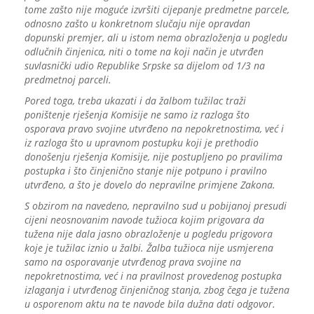
tome zašto nije moguće izvršiti cijepanje predmetne parcele,
odnosno zašto u konkretnom slučaju nije opravdan
dopunski premjer, ali u istom nema obrazloženja u pogledu
odlučnih činjenica, niti o tome na koji način je utvrđen
suvlasnički udio Republike Srpske sa dijelom od 1/3 na
predmetnoj parceli.
Pored toga, treba ukazati i da žalbom tužilac traži
poništenje rješenja Komisije ne samo iz razloga što
osporava pravo svojine utvrđeno na nepokretnostima, već i
iz razloga što u upravnom postupku koji je prethodio
donošenju rješenja Komisije, nije postupljeno po pravilima
postupka i što činjenično stanje nije potpuno i pravilno
utvrđeno, a što je dovelo do nepravilne primjene Zakona.
S obzirom na navedeno, nepravilno sud u pobijanoj presudi
cijeni neosnovanim navode tužioca kojim prigovara da
tužena nije dala jasno obrazloženje u pogledu prigovora
koje je tužilac iznio u žalbi. Žalba tužioca nije usmjerena
samo na osporavanje utvrđenog prava svojine na
nepokretnostima, već i na pravilnost provedenog postupka
izlaganja i utvrđenog činjeničnog stanja, zbog čega je tužena
u osporenom aktu na te navode bila dužna dati odgovor.