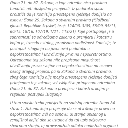
člana 71. do 87. Zakona, a koje odredbe nisu pravilno
tumačili, niti dosljedno primjenili. Iz podataka spisa
proističe da je Komisija prvostepeno rješenje donijela na
osnovu člana 25. Zakona o stvarnim pravima ("Službeni
glasnik Republike Srpske", broj: 124/08, 3/09, 58/09, 95/11,
60/15, 18/16, 107/19, 1/21 i 119/21), koje postupanje je u
suprotnosti sa odredbama Zakona o premjeru i katastru,
kojim je, između ostalog, propisana nadležnost Komisije, te
postupak izlaganja na javni uvid podataka o
nepokretnostima i utvrđivanja prva na nepokretnostima.
Odredbama tog zakona nije propisana mogućnost
utvrđivanja prava svojine na nepokretnostima na osnovu
nekog drugog propisa, pa ni Zakona o stvarnim pravima,
zbog čega Komisija nije mogla prvostepeno rješenje donijeti
primjenom tog zakona, već isključivo primjenom odredaba
člana 71. do 87. Zakona o premjeru i katastru, kojim je
regulisan postupak izlaganja.
U tom smislu treba podsjetiti na sadržaj odredbe člana 84.
stava 1. Zakona, koja propisuje da se utvrđivanje prava na
nepokretnostima vrši na osnovu: a) stanja upisanog u
zemljišnoj knjizi ako se ustanovi da taj upis odgovara
stvarnom stanju, b) pravosnažnih odluka nadležnih organa i