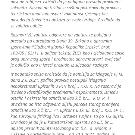
navode zahtjeva, ističući da je pobijana presuda pravilna i
zakonita. Navodi da tužilac u suštini pokušava da pravno -
teorijskom analizom ospori zakonitost rješenja, bez
navođenja činjenica i dokaza za svoje tvrdnje. Predlaže da
se zahtjev odbije.
Razmotrivši zahtjev, odgovore na zahtjev, te pobijanu
presudu po odredbama člana 39. Zakona o upravnim
sporovima ("Službeni glasnik Republike Srpske", broj:
109/05 i 63/11, u daljem tekstu: ZUS), kao i cjelokupne spise
ovog upravnog spora i predmetne upravne stvari, ovaj sud
je odlučio, kao u izreci presude, iz sljedećih razloga:
Iz podataka spisa proističe da je Komisija za izlaganje PJ M.
dana 2.6.2021. godine provela postupak izlaganja
nepokretnosti upisanih u PLN broj... K.O. R. Na raspravi je
izvršena identifikacija predmetnih nepokretnosti, između
ostalih i nekretnine označene kao k.č. br.... K.O. R., i
utvrđeno da ista odgovara dijelu parcele starog premjera
označene kao k.č. br..../4, upisane u zk. ul. broj... K.O. SP C.,
kao susvojina fizičkog lica i državne svojine, sa po 1/2 dijela.
Utvrđeno je da je u katastarskom operatu na k.č. br....
upisan prednik zainteresovanog lica, Š.A., a uvidom u
rješenje o nasljeđivanju broj... od 20.1.2021. godine, je