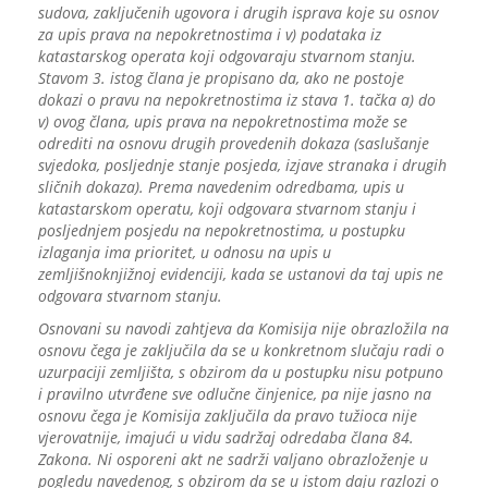
sudova, zaključenih ugovora i drugih isprava koje su osnov
za upis prava na nepokretnostima i v) podataka iz
katastarskog operata koji odgovaraju stvarnom stanju.
Stavom 3. istog člana je propisano da, ako ne postoje
dokazi o pravu na nepokretnostima iz stava 1. tačka a) do
v) ovog člana, upis prava na nepokretnostima može se
odrediti na osnovu drugih provedenih dokaza (saslušanje
svjedoka, posljednje stanje posjeda, izjave stranaka i drugih
sličnih dokaza). Prema navedenim odredbama, upis u
katastarskom operatu, koji odgovara stvarnom stanju i
posljednjem posjedu na nepokretnostima, u postupku
izlaganja ima prioritet, u odnosu na upis u
zemljišnoknjižnoj evidenciji, kada se ustanovi da taj upis ne
odgovara stvarnom stanju.
Osnovani su navodi zahtjeva da Komisija nije obrazložila na
osnovu čega je zaključila da se u konkretnom slučaju radi o
uzurpaciji zemljišta, s obzirom da u postupku nisu potpuno
i pravilno utvrđene sve odlučne činjenice, pa nije jasno na
osnovu čega je Komisija zaključila da pravo tužioca nije
vjerovatnije, imajući u vidu sadržaj odredaba člana 84.
Zakona. Ni osporeni akt ne sadrži valjano obrazloženje u
pogledu navedenog, s obzirom da se u istom daju razlozi o