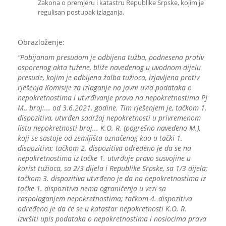
Zakona o premjeru i katastru Republike Srpske, kojim je
regulisan postupak izlaganja.
Obrazloženje:
"Pobijanom presudom je odbijena tužba, podnesena protiv
osporenog akta tužene, bliže navedenog u uvodnom dijelu
presude, kojim je odbijena žalba tužioca, izjavljena protiv
rješenja Komisije za izlaganje na javni uvid podataka o
nepokretnostima i utvrđivanje prava na nepokretnostima PJ
M., broj:... od 3.6.2021. godine. Tim rješenjem je, tačkom 1.
dispozitiva, utvrđen sadržaj nepokretnosti u privremenom
listu nepokretnosti broj... K.O. R. (pogrešno navedeno M.),
koji se sastoje od zemljišta označenog kao u tački 1.
dispozitiva; tačkom 2. dispozitiva određeno je da se na
nepokretnostima iz tačke 1. utvrđuje pravo susvojine u
korist tužioca, sa 2/3 dijela i Republike Srpske, sa 1/3 dijela;
tačkom 3. dispozitiva utvrđeno je da na nepokretnostima iz
tačke 1. dispozitiva nema ograničenja u vezi sa
raspolaganjem nepokretnostima; tačkom 4. dispozitiva
određeno je da će se u katastar nepokretnosti K.O. R.
izvršiti upis podataka o nepokretnostima i nosiocima prava