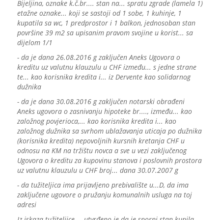
Bijeljina, oznake k.č.br.... stan na... spratu zgrade (lamela 1)
etažne oznake... koji se sastoji od 1 sobe, 1 kuhinje, 1
kupatila sa wc, 1 predprostor i 1 balkon, jednosoban stan
površine 39 m2 sa upisanim pravom svojine u korist... sa
dijelom 1/1
- da je dana 26.08.2016 g zaključen Aneks Ugovora o
kreditu uz valutnu klauzulu u CHF između... s jedne strane
te... kao korisnika kredita i... iz Dervente kao solidarnog
dužnika
- da je dana 30.08.2016 g zaključen notarski obrađeni
Aneks ugovora o zasnivanju hipoteke br...., između... kao
založnog povjerioca,... kao korisnika kredita i... kao
založnog dužnika sa svrhom ublažavanja uticaja po dužnika
(korisnika kredita) nepovoljnih kursnih kretanja CHF u
odnosu na KM na tržištu novca a sve u vezi zaključenog
Ugovora o kreditu za kupovinu stanova i poslovnih prostora
uz valutnu klauzulu u CHF broj... dana 30.07.2007 g
- da tužiteljica ima prijavljeno prebivalište u...D, da ima
zaključene ugovore o pružanju komunalnih usluga na toj
adresi
Iz iskaza tužiteljice..., utvrđeno je da je sporni stan kupila