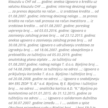
klauzulu u CHF od .... godine; aneksa Ugovora o kreditu uz
valutnu klauzulu CHF .... godine; internog deviznog naloga
... za prenos depozita na račun ... iz sredstava kredita ... od
01.08.2007. godine; internog deviznog naloga ... za prenos
kredita na račun radi prenosa na račun Investitora ... iz
sredstava kredita ... od 01.08.2007. godine; poreskog
uvjerenja broj ... od 03.03.2016. godine; Ugovora o
zasnivanju založnog prava broj ... od 23.12.2013. godina;
aneksa ugovora o zasnivanju založnog prava broj ... od
30.08.2016. godina; Ugovora o udruživanju sredstava za
izgradnju broj ... od 18.06.2007. godine; obavještenja o
prebivalištu za tužiteljicu od 05.03.2019. godine;
anuitetskog plana otplate ... za tužiteljicu od
01.08.2007.godine; radnog naloga T. d.o.o. Bijeljina broj ...
od 14.08.2008. godine za tužiteljicu na adresi ...; Ugovora o
priključenju korisnika T. d.o.o. Bijeljina i tužiteljice broj ...
od 20.08.2008. godine na adresi ...; Ugovora o snabdijevnju
MH ERS ZEDP "E.-B." a.d. Bijeljina, RJ E. Bijeljina i tužiteljice
broj ... na adresi ...; analitička kartica A.D. "K." Bijeljina po
komitentima od 01.01.2015. do 31.12.2015. godine za
tužiteljicu na adresi ... ...; Ugovora o solidarnom dužništvu
od 30.07.2007. godine između .... i ..., uvidom u spise
Okružnog privrednog suda u Bijeljini broj ... i broj 59 0 Ip ...