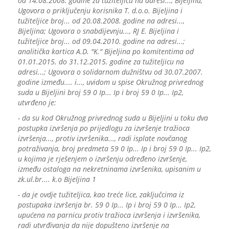
od 14.08.2008. godine za tužiteljicu na adresi..., Bijeljina;
Ugovora o priključenju korisnika T. d.o.o. Bijeljina i
tužiteljice broj... od 20.08.2008. godine na adresi...,
Bijeljina; Ugovora o snabdijevnju..., RJ E. Bijeljina i
tužiteljice broj... od 09.04.2010. godine na adresi...;
analitička kartica A.D. "K." Bijeljina po komitentima od
01.01.2015. do 31.12.2015. godine za tužiteljicu na
adresi...; Ugovora o solidarnom dužništvu od 30.07.2007.
godine između.... i..., uvidom u spise Okružnog privrednog
suda u Bijeljini broj 59 0 Ip... Ip i broj 59 0 Ip... Ip2,
utvrđeno je:
- da su kod Okružnog privrednog suda u Bijeljini u toku dva
postupka izvršenja po prijedlogu za izvršenje tražioca
izvršenja..., protiv izvršenika..., radi isplate novčanog
potraživanja, broj predmeta 59 0 Ip... Ip i broj 59 0 Ip... Ip2,
u kojima je rješenjem o izvršenju određeno izvršenje,
između ostaloga na nekretninama izvršenika, upisanim u
zk.ul.br.... k.o Bijeljina 1
- da je ovdje tužiteljica, kao treće lice, zaključcima iz
postupaka izvršenja br. 59 0 Ip... Ip i broj 59 0 Ip... Ip2,
upućena na parnicu protiv tražioca izvršenja i izvršenika,
radi utvrđivanja da nije dopušteno izvršenje na