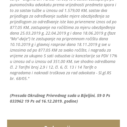
punomoćniku advokatu prema vrijednosti predmeta spora i
to za sastav tužbe u iznosu od 1.579,00 KM, sastav dva
prijedloga za određivanje sudske mjere obezbjeđenja sa
prijedlogom za određivanje iste kao privremene iznos od po
877,05 KM, zastupanje na ročištima za mjeru obezbjeđenja
dana 25.03.2019 g, 22.04.2019 g i dana 18.06.2019 g (faze
"Mo"-dvije") te zastupanje na pripremnom ročištu dana
10.10.2019 g i glavnoj raspravi dana 18.11.2019 g sve u
iznosima od po 877,05 KM za svako ročište, i nagradu za
vrijeme za ukupno 5 sati odsustva iz kancelarije sa PDV 17%
u iznosu od u iznosu od 351,00 KM, sve shodno odredbama
čl. 2 Tarifni broj 2,9 i 12, čl. 6, čl. 13 i 14 Tarife o
nagradama i naknadi troškova za rad advokata - Sl.gl.RS
br. 68/05."
(Presuda Okružnog Privrednog suda u Bijeljini, 59 0 Ps
033962 19 Ps od 16.12.2019. godine)