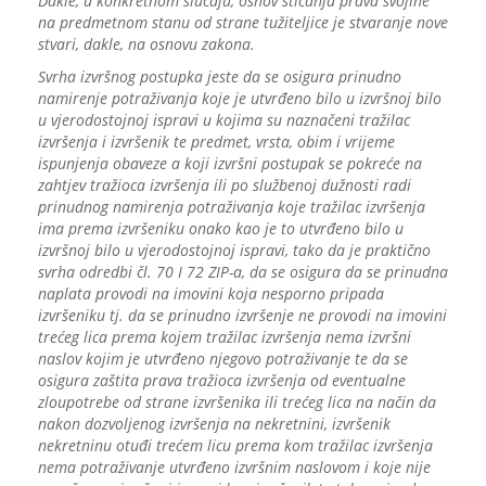
Dakle, u konkretnom slučaju, osnov sticanja prava svojine
na predmetnom stanu od strane tužiteljice je stvaranje nove
stvari, dakle, na osnovu zakona.
Svrha izvršnog postupka jeste da se osigura prinudno
namirenje potraživanja koje je utvrđeno bilo u izvršnoj bilo
u vjerodostojnoj ispravi u kojima su naznačeni tražilac
izvršenja i izvršenik te predmet, vrsta, obim i vrijeme
ispunjenja obaveze a koji izvršni postupak se pokreće na
zahtjev tražioca izvršenja ili po službenoj dužnosti radi
prinudnog namirenja potraživanja koje tražilac izvršenja
ima prema izvršeniku onako kao je to utvrđeno bilo u
izvršnoj bilo u vjerodostojnoj ispravi, tako da je praktično
svrha odredbi čl. 70 I 72 ZIP-a, da se osigura da se prinudna
naplata provodi na imovini koja nesporno pripada
izvršeniku tj. da se prinudno izvršenje ne provodi na imovini
trećeg lica prema kojem tražilac izvršenja nema izvršni
naslov kojim je utvrđeno njegovo potraživanje te da se
osigura zaštita prava tražioca izvršenja od eventualne
zloupotrebe od strane izvršenika ili trećeg lica na način da
nakon dozvoljenog izvršenja na nekretnini, izvršenik
nekretninu otuđi trećem licu prema kom tražilac izvršenja
nema potraživanje utvrđeno izvršnim naslovom i koje nije