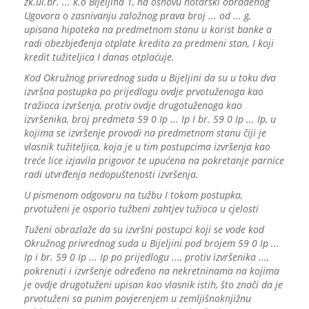
zk.ul.br. ... k.o Bijeljina 1, na osnovu notarski obrađenog
Ugovora o zasnivanju založnog prava broj ... od ... g,
upisana hipoteka na predmetnom stanu u korist banke a
radi obezbjeđenja otplate kredita za predmeni stan, I koji
kredit tužiteljica I danas otplaćuje.
Kod Okružnog privrednog suda u Bijeljini da su u toku dva
izvršna postupka po prijedlogu ovdje prvotuženoga kao
tražioca izvršenja, protiv ovdje drugotuženoga kao
izvršenika, broj predmeta 59 0 Ip ... Ip I br. 59 0 Ip ... Ip, u
kojima se izvršenje provodi na predmetnom stanu čiji je
vlasnik tužiteljica, koja je u tim postupcima izvršenja kao
treće lice izjavila prigovor te upućena na pokretanje parnice
radi utvrđenja nedopuštenosti izvršenja.
U pismenom odgovoru na tužbu I tokom postupka,
prvotuženi je osporio tužbeni zahtjev tužioca u cjelosti
Tuženi obrazlaže da su izvršni postupci koji se vode kod
Okružnog privrednog suda u Bijeljini pod brojem 59 0 Ip ...
Ip i br. 59 0 Ip ... Ip po prijedlogu ..., protiv izvršenika ...,
pokrenuti i izvršenje određeno na nekretninama na kojima
je ovdje drugotuženi upisan kao vlasnik istih, što znači da je
prvotuženi sa punim povjerenjem u zemljišnoknjižnu