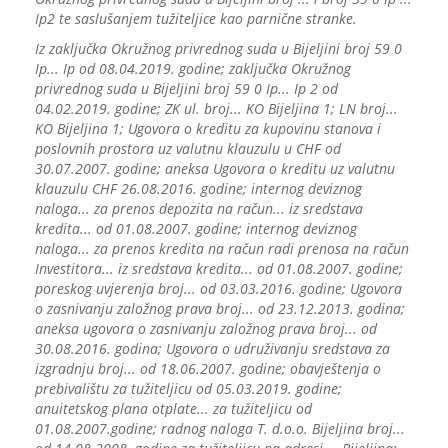
Ip2 te saslušanjem tužiteljice kao parnične stranke.
Iz zaključka Okružnog privrednog suda u Bijeljini broj 59 0
Ip... Ip od 08.04.2019. godine; zaključka Okružnog
privrednog suda u Bijeljini broj 59 0 Ip... Ip 2 od
04.02.2019. godine; ZK ul. broj... KO Bijeljina 1; LN broj...
KO Bijeljina 1; Ugovora o kreditu za kupovinu stanova i
poslovnih prostora uz valutnu klauzulu u CHF od
30.07.2007. godine; aneksa Ugovora o kreditu uz valutnu
klauzulu CHF 26.08.2016. godine; internog deviznog
naloga... za prenos depozita na račun... iz sredstava
kredita... od 01.08.2007. godine; internog deviznog
naloga... za prenos kredita na račun radi prenosa na račun
Investitora... iz sredstava kredita... od 01.08.2007. godine;
poreskog uvjerenja broj... od 03.03.2016. godine; Ugovora
o zasnivanju založnog prava broj... od 23.12.2013. godina;
aneksa ugovora o zasnivanju založnog prava broj... od
30.08.2016. godina; Ugovora o udruživanju sredstava za
izgradnju broj... od 18.06.2007. godine; obavještenja o
prebivalištu za tužiteljicu od 05.03.2019. godine;
anuitetskog plana otplate... za tužiteljicu od
01.08.2007.godine; radnog naloga T. d.o.o. Bijeljina broj...