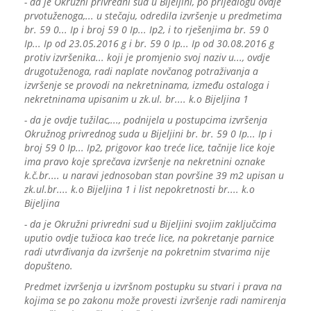
- da je Okružni privredni sud u Bijeljini, po prijedlogu ovdje
prvotuženoga,... u stečaju, odredila izvršenje u predmetima
br. 59 0... Ip i broj 59 0 Ip... Ip2, i to rješenjima br. 59 0
Ip... Ip od 23.05.2016 g i br. 59 0 Ip... Ip od 30.08.2016 g
protiv izvršenika... koji je promjenio svoj naziv u..., ovdje
drugotuženoga, radi naplate novčanog potraživanja a
izvršenje se provodi na nekretninama, između ostaloga i
nekretninama upisanim u zk.ul. br.... k.o Bijeljina 1
- da je ovdje tužilac,..., podnijela u postupcima izvršenja
Okružnog privrednog suda u Bijeljini br. br. 59 0 Ip... Ip i
broj 59 0 Ip... Ip2, prigovor kao treće lice, tačnije lice koje
ima pravo koje sprečava izvršenje na nekretnini oznake
k.č.br.... u naravi jednosoban stan površine 39 m2 upisan u
zk.ul.br.... k.o Bijeljina 1 i list nepokretnosti br.... k.o
Bijeljina
- da je Okružni privredni sud u Bijeljini svojim zaključcima
uputio ovdje tužioca kao treće lice, na pokretanje parnice
radi utvrđivanja da izvršenje na pokretnim stvarima nije
dopušteno.
Predmet izvršenja u izvršnom postupku su stvari i prava na
kojima se po zakonu može provesti izvršenje radi namirenja