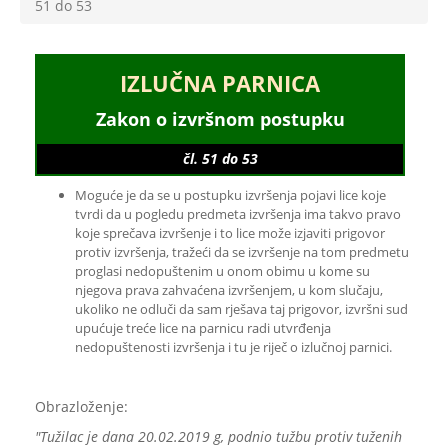
51 do 53
IZLUČNA PARNICA
Zakon o izvršnom postupku
čl. 51 do 53
Moguće je da se u postupku izvršenja pojavi lice koje
tvrdi da u pogledu predmeta izvršenja ima takvo pravo
koje sprečava izvršenje i to lice može izjaviti prigovor
protiv izvršenja, tražeći da se izvršenje na tom predmetu
proglasi nedopuštenim u onom obimu u kome su
njegova prava zahvaćena izvršenjem, u kom slučaju,
ukoliko ne odluči da sam rješava taj prigovor, izvršni sud
upućuje treće lice na parnicu radi utvrđenja
nedopuštenosti izvršenja i tu je riječ o izlučnoj parnici.
Obrazloženje:
"Tužilac je dana 20.02.2019 g, podnio tužbu protiv tuženih