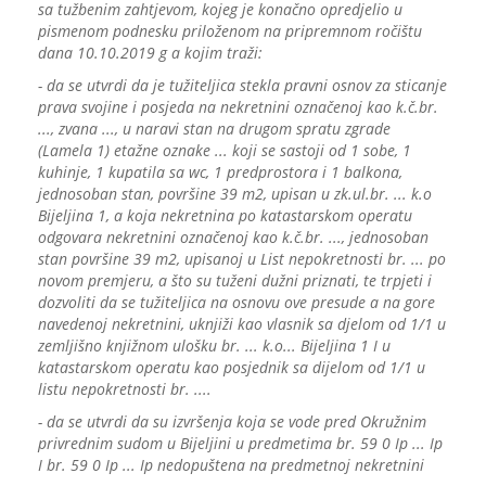
sa tužbenim zahtjevom, kojeg je konačno opredjelio u
pismenom podnesku priloženom na pripremnom ročištu
dana 10.10.2019 g a kojim traži:
- da se utvrdi da je tužiteljica stekla pravni osnov za sticanje
prava svojine i posjeda na nekretnini označenoj kao k.č.br.
..., zvana ..., u naravi stan na drugom spratu zgrade
(Lamela 1) etažne oznake ... koji se sastoji od 1 sobe, 1
kuhinje, 1 kupatila sa wc, 1 predprostora i 1 balkona,
jednosoban stan, površine 39 m2, upisan u zk.ul.br. ... k.o
Bijeljina 1, a koja nekretnina po katastarskom operatu
odgovara nekretnini označenoj kao k.č.br. ..., jednosoban
stan površine 39 m2, upisanoj u List nepokretnosti br. ... po
novom premjeru, a što su tuženi dužni priznati, te trpjeti i
dozvoliti da se tužiteljica na osnovu ove presude a na gore
navedenoj nekretnini, uknjiži kao vlasnik sa djelom od 1/1 u
zemljišno knjižnom ulošku br. ... k.o... Bijeljina 1 I u
katastarskom operatu kao posjednik sa dijelom od 1/1 u
listu nepokretnosti br. ....
- da se utvrdi da su izvršenja koja se vode pred Okružnim
privrednim sudom u Bijeljini u predmetima br. 59 0 Ip ... Ip
I br. 59 0 Ip ... Ip nedopuštena na predmetnoj nekretnini