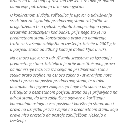
označeno u izvršnoj ispravi kao izvršenik te tako prinudno
namirenje potraživanja učini nemogućim.
U konkretnom slučaju, tužiteljica je ugovor o udruživanju
sredstava za izgradnju predmetnog stana zaključila sa
drugotuženim te u cjelosti isplatila kupoprodajnu cijenu
kreditnim zaduženjem kod banke, prije nego što je na
predmetnom stanu konstituisano pravo na namirenje
tražioca izvršenja zabilježbom izvršenja, tačnije u 2007 g te
u posjedu stana od 2008 g kada je dobila ključ u ruke.
Na osnovu ugovora o udruživanju sredstava za izgradnju
predmetnog stana, tužiteljica je prije konstituisanog prava
na namirenje tražioca izvršenja na predmetnom stanu
stekla pravo svojine na osnovu zakona - stvaranjem nove
stvari i pravo na posjed predmetnog stana, te u toku
postupka, do njegova zaključenja I nije bilo sporno da je
tužiteljica u nesmetanom posjedu stana da je prijavljena na
adresi stana, da ima zaključene ugovore o korištenju
komunalnih usluga u vezi posjeda i korištenja stana, kao i
pravo na uknjižbu prava svojine na predmetnom stanu, koja
prava nisu prestala da postoje zabilježbom rješenja o
izvršenju.