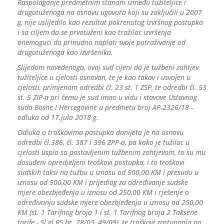
Raspolaganje predmetnim stanom između tužiteljice i
drugotuženoga na osnovu ugovora koji su zaključili u 2007
g, nije uslijedilo kao rezultat pokrenutog izvršnog postupka
i sa ciljem da se prvotuženi kao tražilac izvršenja
onemogući da prinudno naplati svoje potraživanje od
drugotuženoga kao izvršenika.
Slijedom navedenoga, ovaj sud cijeni da je tužbeni zahtjev
tužiteljice u cjelosti osnovan, te je kao takav i usvojen u
cjelosti, primjenom odredbi čl. 23 st. 1 ZSP, te odredbi čl. 53
st. 5 ZIP-a pri čemu je sud imao u vidu i stavove Ustavnog
suda Bosne I Hercegovine u predmetu broj AP-2326/18 -
odluka od 17.jula 2018 g.
Odluka o troškovima postupka donijeta je na osnovu
odredbi čl.386, čl. 387 i 396 ZPP-a, pa kako je tužilac u
cjelosti uspio sa postavljenim tužbenim zahtjevom, to su mu
dosuđeni opredjeljeni troškovi postupka, i to troškovi
sudskih taksi na tužbu u iznosu od 500,00 KM i presudu u
iznosu od 500,00 KM i prijedlog za određivanje sudske
mjere obezbjeđenja u iznosu od 250,00 KM i rješenje o
određivanju sudske mjere obezbjeđenja u iznosu od 250,00
KM (st. 1 Tarifnog broja 1 i st. 1 Tarifnog broja 2 Taksene
tarife - Sl.gl.RS br. 78/03, 49/09), te troškovi zastupanja po