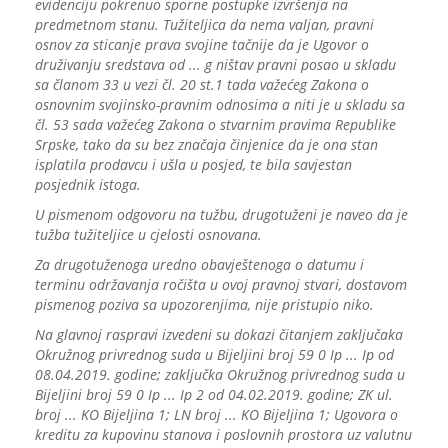
evidenciju pokrenuo sporne postupke izvršenja na
predmetnom stanu. Tužiteljica da nema valjan, pravni
osnov za sticanje prava svojine tačnije da je Ugovor o
druživanju sredstava od ... g ništav pravni posao u skladu
sa članom 33 u vezi čl. 20 st.1 tada važećeg Zakona o
osnovnim svojinsko-pravnim odnosima a niti je u skladu sa
čl. 53 sada važećeg Zakona o stvarnim pravima Republike
Srpske, tako da su bez značaja činjenice da je ona stan
isplatila prodavcu i ušla u posjed, te bila savjestan
posjednik istoga.
U pismenom odgovoru na tužbu, drugotuženi je naveo da je
tužba tužiteljice u cjelosti osnovana.
Za drugotuženoga uredno obavještenoga o datumu i
terminu održavanja ročišta u ovoj pravnoj stvari, dostavom
pismenog poziva sa upozorenjima, nije pristupio niko.
Na glavnoj raspravi izvedeni su dokazi čitanjem zaključaka
Okružnog privrednog suda u Bijeljini broj 59 0 Ip ... Ip od
08.04.2019. godine; zaključka Okružnog privrednog suda u
Bijeljini broj 59 0 Ip ... Ip 2 od 04.02.2019. godine; ZK ul.
broj ... KO Bijeljina 1; LN broj ... KO Bijeljina 1; Ugovora o
kreditu za kupovinu stanova i poslovnih prostora uz valutnu