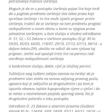
potraživanja tražioca izvršenja.
Moguće je da se u postupku izvršenja pojavi lice koje tvrdi
da u pogledu predmeta izvršenja ima takvo pravo koje
sprečava izvršenje i to lice može izjaviti prigovor protiv
izvršenja, tražeći da se izvršenje na tom predmetu proglasi
nedopuštenim u onom obimu u kome su njegova prava
zahvaćena izvršenjem, u kom slučaju a shodno odredbama
čl. 51, 52, i 53 Zakona o izvršnom postupku (Sl.gl. RS br.
59/03, 85/03, 64/05, 118/07, 29/10, 57/12, 67/13, 98/14 - u
daljem tekstu:ZIP), ukoliko ne odluči da sam rješava taj
prigovor, izvršni sud upućuje treće lice na parnicu radi
utvrđenja nedopuštenosti izvršenja.
U konkretnom slučaju, dakle, riječ je izlučnoj parnici.
Tužiteljica svog tužbeni zahtjev zasniva na tvrdnji da je
predmetni stan stekla na osnovu valjanog pravnog posla,
ugovora koji je zaključila sa drugotuženim i po kom je
ispunila obavezu isplate kupoprodajne cijene u cjelini i da
se nalazi u nesmetanom psojedu spornog stana, što je
drugotuženi potvrdio u toku postupka.
Odredbom čl. 23 Zakona o stvarnim pravima (Službeni
glasnik RS br. 124/08, 3/09, 58/09, 95/11, 60/15, 18/16 - u