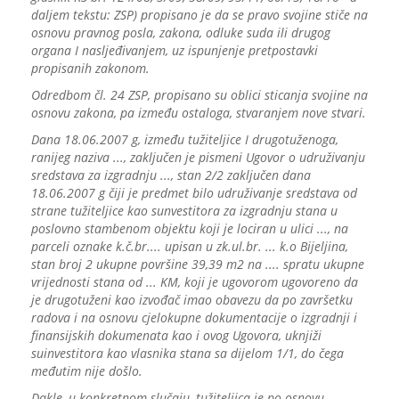
daljem tekstu: ZSP) propisano je da se pravo svojine stiče na
osnovu pravnog posla, zakona, odluke suda ili drugog
organa I nasljeđivanjem, uz ispunjenje pretpostavki
propisanih zakonom.
Odredbom čl. 24 ZSP, propisano su oblici sticanja svojine na
osnovu zakona, pa između ostaloga, stvaranjem nove stvari.
Dana 18.06.2007 g, između tužiteljice I drugotuženoga,
ranijeg naziva ..., zaključen je pismeni Ugovor o udruživanju
sredstava za izgradnju ..., stan 2/2 zaključen dana
18.06.2007 g čiji je predmet bilo udruživanje sredstava od
strane tužiteljice kao sunvestitora za izgradnju stana u
poslovno stambenom objektu koji je lociran u ulici ..., na
parceli oznake k.č.br.... upisan u zk.ul.br. ... k.o Bijeljina,
stan broj 2 ukupne površine 39,39 m2 na .... spratu ukupne
vrijednosti stana od ... KM, koji je ugovorom ugovoreno da
je drugotuženi kao izvođač imao obavezu da po završetku
radova i na osnovu cjelokupne dokumentacije o izgradnji i
finansijskih dokumenata kao i ovog Ugovora, uknjiži
suinvestitora kao vlasnika stana sa dijelom 1/1, do čega
međutim nije došlo.
Dakle, u konkretnom slučaju, tužiteljica je po osnovu