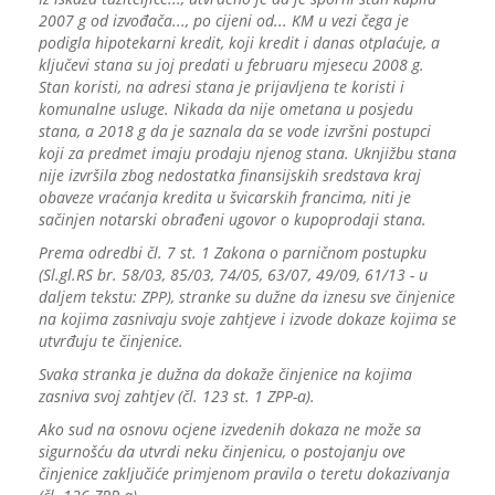
2007 g od izvođača..., po cijeni od... KM u vezi čega je
podigla hipotekarni kredit, koji kredit i danas otplaćuje, a
ključevi stana su joj predati u februaru mjesecu 2008 g.
Stan koristi, na adresi stana je prijavljena te koristi i
komunalne usluge. Nikada da nije ometana u posjedu
stana, a 2018 g da je saznala da se vode izvršni postupci
koji za predmet imaju prodaju njenog stana. Uknjižbu stana
nije izvršila zbog nedostatka finansijskih sredstava kraj
obaveze vraćanja kredita u švicarskih francima, niti je
sačinjen notarski obrađeni ugovor o kupoprodaji stana.
Prema odredbi čl. 7 st. 1 Zakona o parničnom postupku
(Sl.gl.RS br. 58/03, 85/03, 74/05, 63/07, 49/09, 61/13 - u
daljem tekstu: ZPP), stranke su dužne da iznesu sve činjenice
na kojima zasnivaju svoje zahtjeve i izvode dokaze kojima se
utvrđuju te činjenice.
Svaka stranka je dužna da dokaže činjenice na kojima
zasniva svoj zahtjev (čl. 123 st. 1 ZPP-a).
Ako sud na osnovu ocjene izvedenih dokaza ne može sa
sigurnošću da utvrdi neku činjenicu, o postojanju ove
činjenice zaključiće primjenom pravila o teretu dokazivanja