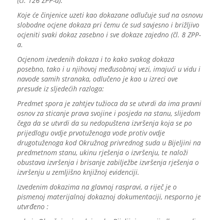
(čl. 126 ZPP-a).
Koje će činjenice uzeti kao dokazane odlučuje sud na osnovu
slobodne ocjene dokaza pri čemu će sud savjesno i brižljivo
ocjeniti svaki dokaz zasebno i sve dokaze zajedno (čl. 8 ZPP-
a.
Ocjenom izvedenih dokaza i to kako svakog dokaza
posebno, tako i u njihovoj međusobnoj vezi, imajući u vidu i
navode samih stranaka, odlučeno je kao u izreci ove
presude iz sljedećih razloga:
Predmet spora je zahtjev tužioca da se utvrdi da ima pravni
osnov za sticanje prava svojine i posjeda na stanu, slijedom
čega da se utvrdi da su nedopuštena izvršenja koja se po
prijedlogu ovdje prvotuženoga vode protiv ovdje
drugotuženoga kod Okružnog privrednog suda u Bijeljini na
predmetnom stanu, ukinu rješenja o izvršenju, te naloži
obustava izvršenja i brisanje zabilježbe izvršenja rješenja o
izvršenju u zemljišno knjižnoj evidenciji.
Izvedenim dokazima na glavnoj raspravi, a riječ je o
pismenoj materijalnoj dokaznoj dokumentaciji, nesporno je
utvrđeno :