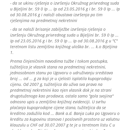
- da se ukinu rješenja o izvršenju Okružnog privrednog suda
u Bijeljini br. 59 0 Ip ... Ip od 23.05.2016 g i br. 59 0 Ip ... Ip
od 30.08.2016 g i naloži obustava izvršenja po tim
rješenjima na predmetnoj nekretnini
- da se naloži brisanje zabilježbe izvršenja rješenja o
izvršenju Okružnog privrednog suda u Bijeljini br. 59 0 Ip ...
Ip od 23.05.2016 g i br. 59 0 Ip ... Ip od 30.08.2016 g u "C"
teretnom listu zemljišno knjižnog uloška br. ... k.o Bijeljina
1.
Prema činjeničnim navodima tužbe i tokom postupka,
tužiteljica je vlasnik stana na predmetnoj nekretnini,
jednosobnom stanu po Ugovoru o udruživanju sredstava
broj ... od ... g za koji je u cjelosti isplatila kupoprodaju
cijenu. Od 2007 g, tužiteljica da uživa sva prava na
predmetnoj nekretnini kao njen vlasnik dok je na strani
drugotuženoga kao prodavca, ostala samo "gola svojina"
odnosno upis u zemljišno knjižnoj evidenciji. U svrhu
plaćanja kupoprodajne cijene stana, tužiteljica da se
kreditno zadužila kod ... Bank a.d. Banja Luka po Ugovoru o
kreditu za kupovinu stanova I poslovnih prostora uz valutnu
klauzulu u CHF od 30.07.2007 g te je u teretnom listu C u