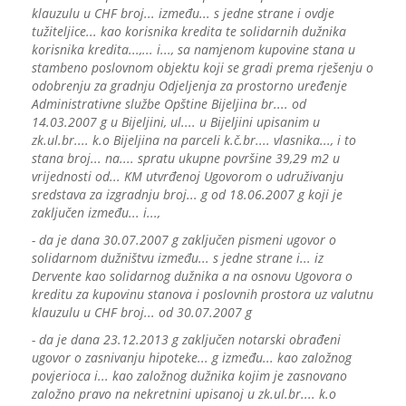
klauzulu u CHF broj... između... s jedne strane i ovdje
tužiteljice... kao korisnika kredita te solidarnih dužnika
korisnika kredita...,... i..., sa namjenom kupovine stana u
stambeno poslovnom objektu koji se gradi prema rješenju o
odobrenju za gradnju Odjeljenja za prostorno uređenje
Administrativne službe Opštine Bijeljina br.... od
14.03.2007 g u Bijeljini, ul.... u Bijeljini upisanim u
zk.ul.br.... k.o Bijeljina na parceli k.č.br.... vlasnika..., i to
stana broj... na.... spratu ukupne površine 39,29 m2 u
vrijednosti od... KM utvrđenoj Ugovorom o udruživanju
sredstava za izgradnju broj... g od 18.06.2007 g koji je
zaključen između... i...,
- da je dana 30.07.2007 g zaključen pismeni ugovor o
solidarnom dužništvu između... s jedne strane i... iz
Dervente kao solidarnog dužnika a na osnovu Ugovora o
kreditu za kupovinu stanova i poslovnih prostora uz valutnu
klauzulu u CHF broj... od 30.07.2007 g
- da je dana 23.12.2013 g zaključen notarski obrađeni
ugovor o zasnivanju hipoteke... g između... kao založnog
povjerioca i... kao založnog dužnika kojim je zasnovano
založno pravo na nekretnini upisanoj u zk.ul.br.... k.o