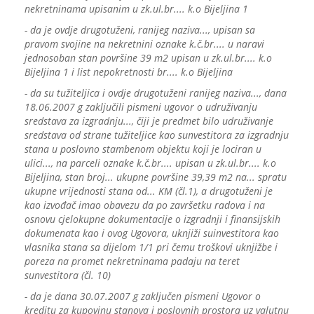
nekretninama upisanim u zk.ul.br.... k.o Bijeljina 1
- da je ovdje drugotuženi, ranijeg naziva..., upisan sa
pravom svojine na nekretnini oznake k.č.br.... u naravi
jednosoban stan površine 39 m2 upisan u zk.ul.br.... k.o
Bijeljina 1 i list nepokretnosti br.... k.o Bijeljina
- da su tužiteljica i ovdje drugotuženi ranijeg naziva..., dana
18.06.2007 g zaključili pismeni ugovor o udruživanju
sredstava za izgradnju..., čiji je predmet bilo udruživanje
sredstava od strane tužiteljice kao sunvestitora za izgradnju
stana u poslovno stambenom objektu koji je lociran u
ulici..., na parceli oznake k.č.br.... upisan u zk.ul.br.... k.o
Bijeljina, stan broj... ukupne površine 39,39 m2 na... spratu
ukupne vrijednosti stana od... KM (čl.1), a drugotuženi je
kao izvođač imao obavezu da po završetku radova i na
osnovu cjelokupne dokumentacije o izgradnji i finansijskih
dokumenata kao i ovog Ugovora, uknjiži suinvestitora kao
vlasnika stana sa dijelom 1/1 pri čemu troškovi uknjižbe i
poreza na promet nekretninama padaju na teret
sunvestitora (čl. 10)
- da je dana 30.07.2007 g zaključen pismeni Ugovor o
kreditu za kupovinu stanova i poslovnih prostora uz valutnu