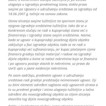
ulaganja u izgradnju predmetnog stana, stekla pravo
svojine po Ugovoru o udruživanju sredstava za izgradnju od
18.06.2007 g, tačnije na osnovu zakona.
Osnov sticanja svojine tužiteljice na spornom stanu je
njegova izgradnja sredstvima tužiteljice, tako da se u
konkrenom slučaju ne radi o kupoprodaji stana već o
finansiranju I izgradnji stana svojim sredstvima. Naime,
kada se ugovor o kupoprodaji posebnog dijela objekta
zaključuje u fazi izgradnje objekta, tada se ne radi o
kupoprodaji već sufinansiranju, jer kupac plaćanjem cijene
finansira gradnju tačnije materijal I radove na izgradnji
dijela objekta u kome se nalazi nekretnina koja se finansira
I po ugovoru postaje vlasnik te nekretnine, uz pravo da
izvrši upis u javne evidencije nekretnina.
Po svom sadržaju, predmetni ugovor o udruživanju
sredstava radi gradnje predstavlja neimenovani ugovor, čiji
su bitni elementi određeni saglasno volji ugovornih strana a
to su predmet gradnje I visina ulaganja tužiteljice u tačno
određeni dio novoizgrađenog objekta sa ciljem sticanja
vlasništa tog dijela novoizgrađenog objekta.