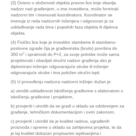
(3) Ovisno o složenosti objekta pravno lice koje obavlja
nadzor nad građenjem, u ime investitora, može formirati
nadzorni tim i imenovati koordinatora. Koordinator se
imenuje iz reda nadzornih inženjera i odgovoran je za
usklađivanje rada tima i pojednih faza objekta ili dijelova
objekta.
(4) Fizičko lice koje je investitor stambene ili stambeno-
poslovne zgrade čija je građevinska (bruto) površina do
2
300 m
i spratnosti do P+2, za svoje potrebe može sama
projektovati i obavljati stručni nadzor građenja ako je
diplomirani inženjer odgovarajuće struke ili inženjer
odgovarajuće struke i ima položen stručni ispit.
(5) U provođenju nadzora nadzorni inžinjer dužan je:
a) utvrditi usklađenost iskolčenja građevine s elaboratom o
iskolčenju građevine i projektom,
b) provjeriti i utvrditi da se gradi u skladu sa odobrenjem za
građenje, tehničkom dokumentacijom i ovim zakonom,
c) provjeriti i utvrditi da je kvalitet radova, ugrađenih
proizvoda i opreme u skladu sa zahtjevima projekta, te da
je taj kvalitet dokazan propisanim ispitivanjima i