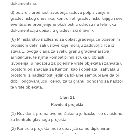
dokumentima,
d) potvrditi urednost izvođenja radova potpisivanjem
građevinskog dnevnika, kontrolirati građevinsku knjigu i sve
eventualne promjenjene okolnosti u odnosu na tehničku
dokumentaciju upisati u građevinski dnevnik
(6) Ministarstvo nadležno za oblast građenja će posebnim
propisom definisati uslove koje moraju zadovoljiti lica iz
stava 1. ovoga člana za svaku granu građevinarstva i
arhitekture, te njima kompatibilnih struka u oblasti
izvođenja, u nadzoru za pojedine vrste objekata i zahvata u
prostoru od značaja za Kanton, kao i objekata i zahvata u
prostoru iz nadležnosti jedinica lokalne samouprave da bi
dobili odgovarajuću licencu za tu granu, odnosno za nadzor
te vrste objekata.
Član 21
Revident projekta
(1) Revident, prema ovome Zakonu je fizičko lice ovlašteno
za kontrolu glavnoga projekta.
(2) Kontrolu projekta može obavljati samo diplomirani