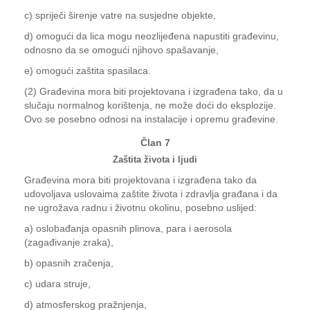
c) spriječi širenje vatre na susjedne objekte,
d) omogući da lica mogu neozlijeđena napustiti građevinu,
odnosno da se omogući njihovo spašavanje,
e) omogući zaštita spasilaca.
(2) Građevina mora biti projektovana i izgrađena tako, da u
slučaju normalnog korištenja, ne može doći do eksplozije.
Ovo se posebno odnosi na instalacije i opremu građevine.
Član 7
Zaštita života i ljudi
Građevina mora biti projektovana i izgrađena tako da
udovoljava uslovaima zaštite života i zdravlja građana i da
ne ugrožava radnu i životnu okolinu, posebno uslijed:
a) oslobađanja opasnih plinova, para i aerosola
(zagađivanje zraka),
b) opasnih zračenja,
c) udara struje,
d) atmosferskog pražnjenja,