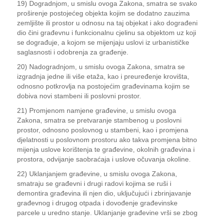
19) Dogradnjom, u smislu ovoga Zakona, smatra se svako
proširenje postojećeg objekta kojim se dodatno zauzima
zemljište ili prostor u odnosu na taj objekat i ako dograđeni
dio čini građevnu i funkcionalnu cjelinu sa objektom uz koji
se dograđuje, a kojom se mijenjaju uslovi iz urbanističke
saglasnosti i odobrenja za građenje.
20) Nadogradnjom, u smislu ovoga Zakona, smatra se
izgradnja jedne ili više etaža, kao i preuređenje krovišta,
odnosno potkrovlja na postojećim građevinama kojim se
dobiva novi stambeni ili poslovni prostor.
21) Promjenom namjene građevine, u smislu ovoga
Zakona, smatra se pretvaranje stambenog u poslovni
prostor, odnosno poslovnog u stambeni, kao i promjena
djelatnosti u poslovnom prostoru ako takva promjena bitno
mijenja uslove korištenja te građevine, okolnih građevina i
prostora, odvijanje saobraćaja i uslove očuvanja okoline.
22) Uklanjanjem građevine, u smislu ovoga Zakona,
smatraju se građevni i drugi radovi kojima se ruši i
demontira građevina ili njen dio, uključujući i zbrinjavanje
građevnog i drugog otpada i dovođenje građevinske
parcele u uredno stanje. Uklanjanje građevine vrši se zbog