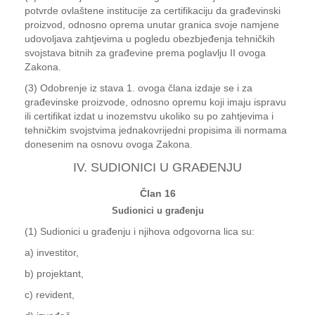
potvrde ovlaštene institucije za certifikaciju da građevinski
proizvod, odnosno oprema unutar granica svoje namjene
udovoljava zahtjevima u pogledu obezbjeđenja tehničkih
svojstava bitnih za građevine prema poglavlju II ovoga
Zakona.
(3) Odobrenje iz stava 1. ovoga člana izdaje se i za
građevinske proizvode, odnosno opremu koji imaju ispravu
ili certifikat izdat u inozemstvu ukoliko su po zahtjevima i
tehničkim svojstvima jednakovrijedni propisima ili normama
donesenim na osnovu ovoga Zakona.
IV. SUDIONICI U GRAĐENJU
Član 16
Sudionici u građenju
(1) Sudionici u građenju i njihova odgovorna lica su:
a) investitor,
b) projektant,
c) revident,