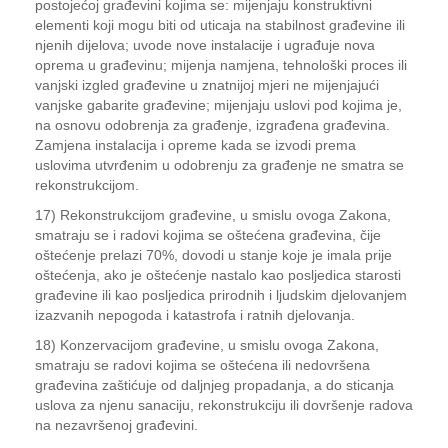
postojećoj građevini kojima se: mijenjaju konstruktivni
elementi koji mogu biti od uticaja na stabilnost građevine ili
njenih dijelova; uvode nove instalacije i ugrađuje nova
oprema u građevinu; mijenja namjena, tehnološki proces ili
vanjski izgled građevine u znatnijoj mjeri ne mijenjajući
vanjske gabarite građevine; mijenjaju uslovi pod kojima je,
na osnovu odobrenja za građenje, izgrađena građevina.
Zamjena instalacija i opreme kada se izvodi prema
uslovima utvrđenim u odobrenju za građenje ne smatra se
rekonstrukcijom.
17) Rekonstrukcijom građevine, u smislu ovoga Zakona,
smatraju se i radovi kojima se oštećena građevina, čije
oštećenje prelazi 70%, dovodi u stanje koje je imala prije
oštećenja, ako je oštećenje nastalo kao posljedica starosti
građevine ili kao posljedica prirodnih i ljudskim djelovanjem
izazvanih nepogoda i katastrofa i ratnih djelovanja.
18) Konzervacijom građevine, u smislu ovoga Zakona,
smatraju se radovi kojima se oštećena ili nedovršena
građevina zaštićuje od daljnjeg propadanja, a do sticanja
uslova za njenu sanaciju, rekonstrukciju ili dovršenje radova
na nezavršenoj građevini.