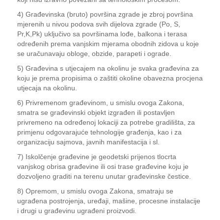
4) Građevinska (bruto) površina zgrade je zbroj površina
mjerenih u nivou podova svih dijelova zgrade (Po, S,
Pr,K,Pk) uključivo sa površinama lođe, balkona i terasa
određenih prema vanjskim mjerama obodnih zidova u koje
se uračunavaju obloge, obzide, parapeti i ograde.
5) Građevina s utjecajem na okolinu je svaka građevina za
koju je prema propisima o zaštiti okoline obavezna procjena
utjecaja na okolinu.
6) Privremenom građevinom, u smislu ovoga Zakona,
smatra se građevinski objekt izgrađen ili postavljen
privremeno na određenoj lokaciji za potrebe gradilišta, za
primjenu odgovarajuće tehnologije građenja, kao i za
organizaciju sajmova, javnih manifestacija i sl.
7) Iskolčenje građevine je geodetski prijenos tlocrta
vanjskog obrisa građevine ili osi trase građevine koju je
dozvoljeno graditi na terenu unutar građevinske čestice.
8) Opremom, u smislu ovoga Zakona, smatraju se
ugrađena postrojenja, uređaji, mašine, procesne instalacije
i drugi u građevinu ugrađeni proizvodi.