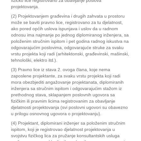
fizičko lice registrovano za obavljanje poslova
projektovanja.
(2) Projektovanjem građevina i drugih zahvata u prostoru
može se baviti pravno lice, registrovano za tu djelatnost,
ako pored općih uslova ispunjava i uslov da u radnom
odnosu ima najmanje po jednog diplomiranog inženjera, sa
položenim stručnim ispitom i pet godina radnog iskustva na
odgovarajućim poslovima, odgovarajuće struke za svaku
vrstu projekta koji radi (arhitektonski, građevinski, mašinski,
tehnološki, elektro itd.).
(3) Pravno lice iz stava 2. ovoga člana, koje nema
zaposlene projektante, za svaku vrstu projekta koji radi
mora obezbjediti angažovanje projektanata, diplomiranih
inženjera sa stručnim ispitom i odgovarajućim stažom iz
prethodnog stava, sklapanjem poslovnih ugovora sa
fizičkim ili pravnim licima registrovanim za obavljanje
djelatnosti projektovanja (svi poslovni ugovori su obavezno
u prilogu osnovnog ugovora o projektovanju).
(4) Projektant, diplomirani inženjer sa položenim stručnim
ispitom, koji je registrovao djelatnost projektovanja u
svojstvu fizičkog lica za pružanje konsultantskih usluga