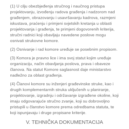
(1) U cilju obezbjeđenja stručnog i naučnog pristupa
projektovanju, izvođenju radova građenja i nadzorom nad
građenjem, obrazovanju i usavršavanju kadrova, razmjeni
iskustava, praćenju i primjeni svjetskih kretanja u oblasti
projektovanja i građenja, te primjeni dogovorenih kriterija,
stručni radnici koji obavljaju navedene poslove mogu
osnivati strukovne komore.
(2) Osnivanje i rad komore uređuje se posebnim propisom.
(3) Komora je pravno lice i ima svoj statut kojim uređuje
organizaciju, način obavljanja poslova, prava i obaveze
članova. Na statut Komore saglasnost daje ministarstvo
nadležno za oblast građenja.
(4) Članovi komore su inženjeri građevinske struke, kao i
drugih komplementarnih struka uključenih u planiranje,
projektovanje, izgradnju i održavanje izgrađene okoline, koji
imaju odgovarajuće stručno zvanje, koji su dobrovoljno
pristupili u članstvo komore prema odredbama statuta, te
koji ispunjavaju i druge propisane kriterije.
V. TEHNIČKA DOKUMENTACIJA