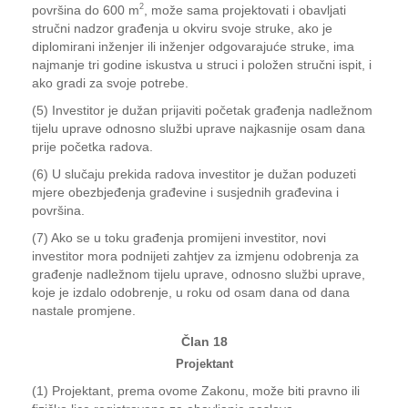
2
površina do 600 m
, može sama projektovati i obavljati
stručni nadzor građenja u okviru svoje struke, ako je
diplomirani inženjer ili inženjer odgovarajuće struke, ima
najmanje tri godine iskustva u struci i položen stručni ispit, i
ako gradi za svoje potrebe.
(5) Investitor je dužan prijaviti početak građenja nadležnom
tijelu uprave odnosno službi uprave najkasnije osam dana
prije početka radova.
(6) U slučaju prekida radova investitor je dužan poduzeti
mjere obezbjeđenja građevine i susjednih građevina i
površina.
(7) Ako se u toku građenja promijeni investitor, novi
investitor mora podnijeti zahtjev za izmjenu odobrenja za
građenje nadležnom tijelu uprave, odnosno službi uprave,
koje je izdalo odobrenje, u roku od osam dana od dana
nastale promjene.
Član 18
Projektant
(1) Projektant, prema ovome Zakonu, može biti pravno ili