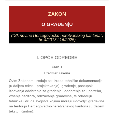
ZAKON
O GRAĐENjU
("Sl. novine Hercegovačko-neretvanskog kantona",
br. 4/2013 i 16/2025)
I. OPĆE ODREDBE
Član 1
Predmet Zakona
Ovim Zakonom uređuje se: izrada tehničke dokumentacije
(u daljem tekstu: projektovanje), građenje, postupak
izdavanja odobrenja za građenje i odobrenja za upotrebu,
vršenje nadzora, održavanje građevine, te određuju
tehnička i druga svojstva kojima moraju udovoljiti građevine
na teritoriju Hercegovačko-neretvanskog kantona (u daljem
tekstu: Kanton).