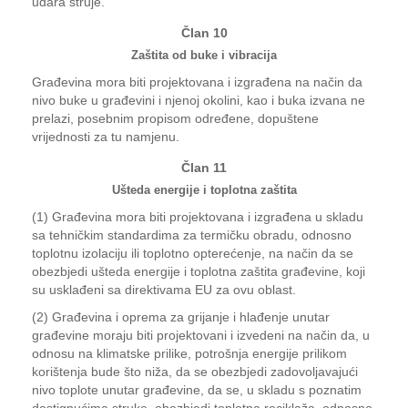
udara struje.
Član 10
Zaštita od buke i vibracija
Građevina mora biti projektovana i izgrađena na način da
nivo buke u građevini i njenoj okolini, kao i buka izvana ne
prelazi, posebnim propisom određene, dopuštene
vrijednosti za tu namjenu.
Član 11
Ušteda energije i toplotna zaštita
(1) Građevina mora biti projektovana i izgrađena u skladu
sa tehničkim standardima za termičku obradu, odnosno
toplotnu izolaciju ili toplotno opterećenje, na način da se
obezbjedi ušteda energije i toplotna zaštita građevine, koji
su usklađeni sa direktivama EU za ovu oblast.
(2) Građevina i oprema za grijanje i hlađenje unutar
građevine moraju biti projektovani i izvedeni na način da, u
odnosu na klimatske prilike, potrošnja energije prilikom
korištenja bude što niža, da se obezbjedi zadovoljavajući
nivo toplote unutar građevine, da se, u skladu s poznatim