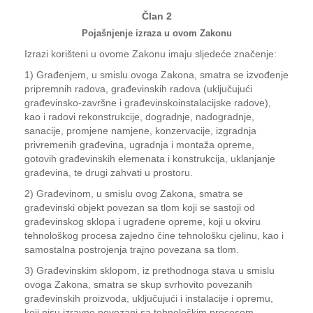
Član 2
Pojašnjenje izraza u ovom Zakonu
Izrazi korišteni u ovome Zakonu imaju sljedeće značenje:
1) Građenjem, u smislu ovoga Zakona, smatra se izvođenje
pripremnih radova, građevinskih radova (uključujući
građevinsko-završne i građevinskoinstalacijske radove),
kao i radovi rekonstrukcije, dogradnje, nadogradnje,
sanacije, promjene namjene, konzervacije, izgradnja
privremenih građevina, ugradnja i montaža opreme,
gotovih građevinskih elemenata i konstrukcija, uklanjanje
građevina, te drugi zahvati u prostoru.
2) Građevinom, u smislu ovog Zakona, smatra se
građevinski objekt povezan sa tlom koji se sastoji od
građevinskog sklopa i ugrađene opreme, koji u okviru
tehnološkog procesa zajedno čine tehnološku cjelinu, kao i
samostalna postrojenja trajno povezana sa tlom.
3) Građevinskim sklopom, iz prethodnoga stava u smislu
ovoga Zakona, smatra se skup svrhovito povezanih
građevinskih proizvoda, uključujući i instalacije i opremu,
koji nisu izravno povezani sa tehnološkim procesom.