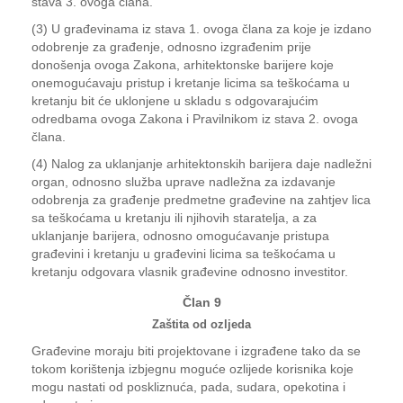
stava 3. ovoga člana.
(3) U građevinama iz stava 1. ovoga člana za koje je izdano
odobrenje za građenje, odnosno izgrađenim prije
donošenja ovoga Zakona, arhitektonske barijere koje
onemogućavaju pristup i kretanje licima sa teškoćama u
kretanju bit će uklonjene u skladu s odgovarajućim
odredbama ovoga Zakona i Pravilnikom iz stava 2. ovoga
člana.
(4) Nalog za uklanjanje arhitektonskih barijera daje nadležni
organ, odnosno služba uprave nadležna za izdavanje
odobrenja za građenje predmetne građevine na zahtjev lica
sa teškoćama u kretanju ili njihovih staratelja, a za
uklanjanje barijera, odnosno omogućavanje pristupa
građevini i kretanju u građevini licima sa teškoćama u
kretanju odgovara vlasnik građevine odnosno investitor.
Član 9
Zaštita od ozljeda
Građevine moraju biti projektovane i izgrađene tako da se
tokom korištenja izbjegnu moguće ozlijede korisnika koje
mogu nastati od poskliznuća, pada, sudara, opekotina i