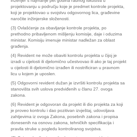
inženjer s najmanje pet godina radnog iskustva u
projektovanju u području koje je predmet kontrole projekta,
koji je projektovao u svojstvu odgovornog lica, građevine
naročite inžinjerske složenosti.
(3) Ovlašćenje za obavljanje kontrole projekta, po
prethodno pribavljenom mišljenju komisije, daje i oduzima
ministar. Komisiju imenuje ministar nadležan za oblast
građenja.
(4) Revident ne može obaviti kontrolu projekta u čijoj je
izradi u cijelosti ili djelomično učestvovao ili ako je taj projekt
u cijelosti ili djelomično izrađen ili nostrificiran u pravnom
licu u kojem je uposlen.
(5) Odgovorni revident dužan je izvršiti kontrolu projekta sa
stanovišta svih uslova predviđenih u članu 27. ovoga
zakona.
(6) Revident je odgovoran da projekt ili dio projekta za koji
je proveo kontrolu i dao pozitivan izvještaj, udovoljava
zahtjevima iz ovoga Zakona, posebnih zakona i propisa
donesenih na osnovu zakona, tehničkih specifikacija i
pravila struke u pogledu kontroliranog svojstva.