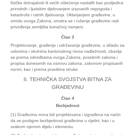
fizičke dotrajalosti ili većih oštećenja nastalih kao posljedica
prirodnih i ljudskim djelovanjem izazvanih nepogoda i
katastrofa i ratnih djelovanja. Uklanjanjem građevine, u
smislu ovoga Zakona, smatra se i rušenje građevine radi
privođenja zemljišta konačnoj namjeni.
Član 3
Projektovanje, građenje i održavanje građevine, u skladu sa
uslovima i okvirima kantonalnog nivoa nadležnosti, obavlja
se prema odredbama ovoga Zakona, posebnih zakona i
propisa donesenih na osnovu zakona, zakonom propisanih
normi, kao i prema pravilima struke.
II. TEHNIČKA SVOJSTVA BITNA ZA
GRAĐEVINU
Član 4
Bezbjednost
(1) Građevina mora biti projektovana i izgrađena na način
da se postigne bezbjednost građevine u cijelini, kao i u
svakom njenom dijelu i elementu.