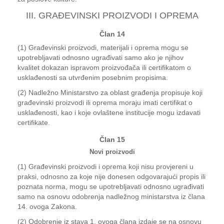
III. GRAĐEVINSKI PROIZVODI I OPREMA
Član 14
(1) Građevinski proizvodi, materijali i oprema mogu se
upotrebljavati odnosno ugrađivati samo ako je njihov
kvalitet dokazan ispravom proizvođača ili certifikatom o
usklađenosti sa utvrđenim posebnim propisima.
(2) Nadležno Ministarstvo za oblast građenja propisuje koji
građevinski proizvodi ili oprema moraju imati certifikat o
usklađenosti, kao i koje ovlaštene institucije mogu izdavati
certifikate.
Član 15
Novi proizvodi
(1) Građevinski proizvodi i oprema koji nisu provjereni u
praksi, odnosno za koje nije donesen odgovarajući propis ili
poznata norma, mogu se upotrebljavati odnosno ugrađivati
samo na osnovu odobrenja nadležnog ministarstva iz člana
14. ovoga Zakona.
(2) Odobrenje iz stava 1. ovoga člana izdaje se na osnovu