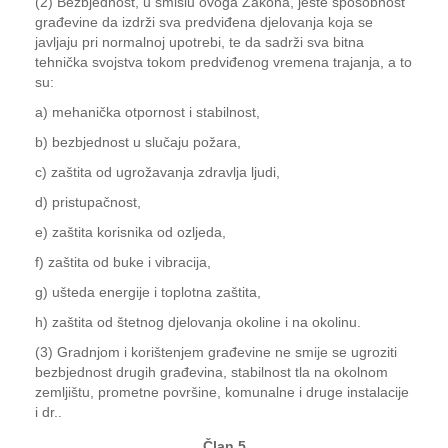
(2) Bezbjednost, u smislu ovoga Zakona, jeste sposobnost
građevine da izdrži sva predviđena djelovanja koja se
javljaju pri normalnoj upotrebi, te da sadrži sva bitna
tehnička svojstva tokom predviđenog vremena trajanja, a to
su:
a) mehanička otpornost i stabilnost,
b) bezbjednost u slučaju požara,
c) zaštita od ugrožavanja zdravlja ljudi,
d) pristupačnost,
e) zaštita korisnika od ozljeda,
f) zaštita od buke i vibracija,
g) ušteda energije i toplotna zaštita,
h) zaštita od štetnog djelovanja okoline i na okolinu.
(3) Gradnjom i korištenjem građevine ne smije se ugroziti
bezbjednost drugih građevina, stabilnost tla na okolnom
zemljištu, prometne površine, komunalne i druge instalacije
i dr..
Član 5