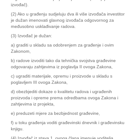
izvođač).
(2) Ako u građenju sudjeluju dva ili više izvođača investitor
je dužan imenovati glavnog izvođača odgovornog za
međusobno usklađivanje radova.
(3) Izvođač je dužan:
a) graditi u skladu sa odobrenjem za građenje i ovim
Zakonom,
b) radove izvoditi tako da tehnička svojstva građevine
odgovaraju zahtjevima iz poglavlja II ovoga Zakona,
c) ugraditi materijale, opremu i proizvode u skladu s
poglavljem III ovoga Zakona,
d) obezbjediti dokaze o kvalitetu radova i ugrađenih
proizvoda i opreme prema odredbama ovoga Zakona i
zahtjevima iz projekta,
e) preduzeti mjere za bezbjednost građevine,
f) u toku građenja voditi građevinski dnevnik i građevinsku
knjigu.
(4) Izvođač iz stava 1. ovoga člana imenuje voditelja