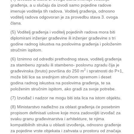
građenja, a u slučaju da izvodi samo pojedine radove
imenuje voditelja tih radova. Voditelj građenja, odnosno
voditelj radova odgovoran je za provedbu stava 3. ovoga
člana.
(5) Voditelj građenja i voditelj pojedinih radova mora biti
diplomirani inženjer građevine ili inženjer građevine s tri
godine radnog iskustva na poslovima građenja i položenim
stručnim ispitom.
(6) Iznimno od odredbi prethodnog stava, voditelj građenja
za stambenu zgradu ili stambeno- poslovnu zgradu čija je
2
građevinska (bruto) površina do 250 m
i spratnosti do P+1,
može biti lice sa srednjom stručnom spremom i deset
godina radnog iskustva na poslovima građenja, te sa
položenim stručnim ispitom, ako gradi za svoje potrebe.
(7) Izvođač i nadzor ne mogu biti ista lica na istom objektu.
(8) Ministarstvo nadležno za oblast građenja će posebnim
propisom definisati uslove koje mora zadovoljiti izvođač za
svaku granu građevinarstva i arhitekture, te njima
kompatibilnih struka u oblasti izvođenja, odnosno građenje
za pojedine vrste objekata i zahvata u prostoru od značaja