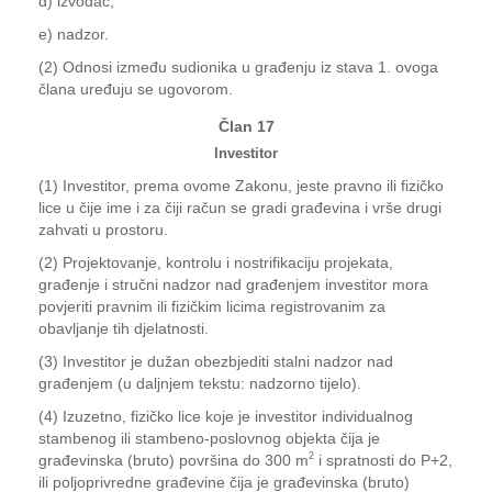
d) izvođač,
e) nadzor.
(2) Odnosi između sudionika u građenju iz stava 1. ovoga
člana uređuju se ugovorom.
Član 17
Investitor
(1) Investitor, prema ovome Zakonu, jeste pravno ili fizičko
lice u čije ime i za čiji račun se gradi građevina i vrše drugi
zahvati u prostoru.
(2) Projektovanje, kontrolu i nostrifikaciju projekata,
građenje i stručni nadzor nad građenjem investitor mora
povjeriti pravnim ili fizičkim licima registrovanim za
obavljanje tih djelatnosti.
(3) Investitor je dužan obezbjediti stalni nadzor nad
građenjem (u daljnjem tekstu: nadzorno tijelo).
(4) Izuzetno, fizičko lice koje je investitor individualnog
stambenog ili stambeno-poslovnog objekta čija je
2
građevinska (bruto) površina do 300 m
i spratnosti do P+2,
ili poljoprivredne građevine čija je građevinska (bruto)