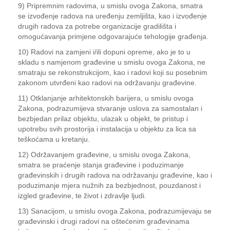
9) Pripremnim radovima, u smislu ovoga Zakona, smatra
se izvođenje radova na uređenju zemljišta, kao i izvođenje
drugih radova za potrebe organizacije gradilišta i
omogućavanja primjene odgovarajuće tehologije građenja.
10) Radovi na zamjeni i/ili dopuni opreme, ako je to u
skladu s namjenom građevine u smislu ovoga Zakona, ne
smatraju se rekonstrukcijom, kao i radovi koji su posebnim
zakonom utvrđeni kao radovi na održavanju građevine.
11) Otklanjanje arhitektonskih barijera, u smislu ovoga
Zakona, podrazumijeva stvaranje uslova za samostalan i
bezbjedan prilaz objektu, ulazak u objekt, te pristup i
upotrebu svih prostorija i instalacija u objektu za lica sa
teškoćama u kretanju.
12) Održavanjem građevine, u smislu ovoga Zakona,
smatra se praćenje stanja građevine i poduzimanje
građevinskih i drugih radova na održavanju građevine, kao i
poduzimanje mjera nužnih za bezbjednost, pouzdanost i
izgled građevine, te život i zdravlje ljudi.
13) Sanacijom, u smislu ovoga Zakona, podrazumijevaju se
građevinski i drugi radovi na oštećenim građevinama