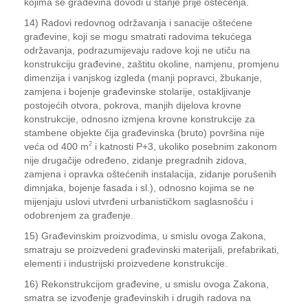
kojima se građevina dovodi u stanje prije oštećenja.
14) Radovi redovnog održavanja i sanacije oštećene
građevine, koji se mogu smatrati radovima tekućega
održavanja, podrazumijevaju radove koji ne utiču na
konstrukciju građevine, zaštitu okoline, namjenu, promjenu
dimenzija i vanjskog izgleda (manji popravci, žbukanje,
zamjena i bojenje građevinske stolarije, ostakljivanje
postojećih otvora, pokrova, manjih dijelova krovne
konstrukcije, odnosno izmjena krovne konstrukcije za
stambene objekte čija građevinska (bruto) površina nije
2
veća od 400 m
i katnosti P+3, ukoliko posebnim zakonom
nije drugačije određeno, zidanje pregradnih zidova,
zamjena i opravka oštećenih instalacija, zidanje porušenih
dimnjaka, bojenje fasada i sl.), odnosno kojima se ne
mijenjaju uslovi utvrđeni urbanističkom saglasnošću i
odobrenjem za građenje.
15) Građevinskim proizvodima, u smislu ovoga Zakona,
smatraju se proizvedeni građevinski materijali, prefabrikati,
elementi i industrijski proizvedene konstrukcije.
16) Rekonstrukcijom građevine, u smislu ovoga Zakona,
smatra se izvođenje građevinskih i drugih radova na