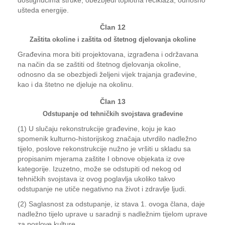
dostignućima struke, obezbjedi toplotna reciklaža, odnosno
ušteda energije.
Član 12
Zaštita okoline i zaštita od štetnog djelovanja okoline
Građevina mora biti projektovana, izgrađena i održavana
na način da se zaštiti od štetnog djelovanja okoline,
odnosno da se obezbjedi željeni vijek trajanja građevine,
kao i da štetno ne djeluje na okolinu.
Član 13
Odstupanje od tehničkih svojstava građevine
(1) U slučaju rekonstrukcije građevine, koju je kao
spomenik kulturno-historijskog značaja utvrdilo nadležno
tijelo, poslove rekonstrukcije nužno je vršiti u skladu sa
propisanim mjerama zaštite I obnove objekata iz ove
kategorije. Izuzetno, može se odstupiti od nekog od
tehničkih svojstava iz ovog poglavlja ukoliko takvo
odstupanje ne utiče negativno na život i zdravlje ljudi.
(2) Saglasnost za odstupanje, iz stava 1. ovoga člana, daje
nadležno tijelo uprave u saradnji s nadležnim tijelom uprave
za poslove kulture.