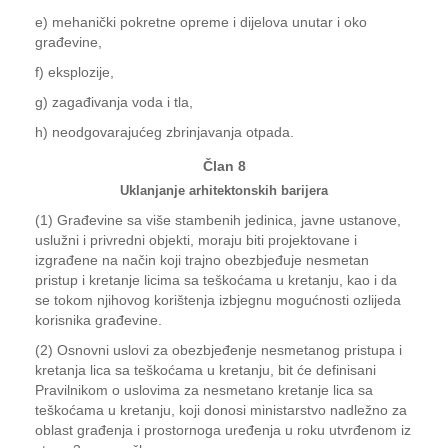
e) mehanički pokretne opreme i dijelova unutar i oko
građevine,
f) eksplozije,
g) zagađivanja voda i tla,
h) neodgovarajućeg zbrinjavanja otpada.
Član 8
Uklanjanje arhitektonskih barijera
(1) Građevine sa više stambenih jedinica, javne ustanove,
uslužni i privredni objekti, moraju biti projektovane i
izgrađene na način koji trajno obezbjeđuje nesmetan
pristup i kretanje licima sa teškoćama u kretanju, kao i da
se tokom njihovog korištenja izbjegnu mogućnosti ozlijeda
korisnika građevine.
(2) Osnovni uslovi za obezbjeđenje nesmetanog pristupa i
kretanja lica sa teškoćama u kretanju, bit će definisani
Pravilnikom o uslovima za nesmetano kretanje lica sa
teškoćama u kretanju, koji donosi ministarstvo nadležno za
oblast građenja i prostornoga uređenja u roku utvrđenom iz