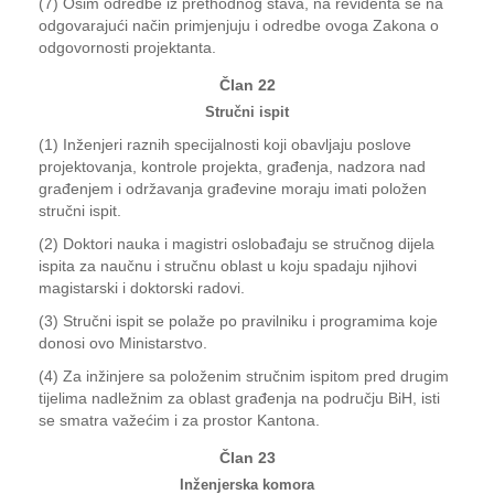
(7) Osim odredbe iz prethodnog stava, na revidenta se na
odgovarajući način primjenjuju i odredbe ovoga Zakona o
odgovornosti projektanta.
Član 22
Stručni ispit
(1) Inženjeri raznih specijalnosti koji obavljaju poslove
projektovanja, kontrole projekta, građenja, nadzora nad
građenjem i održavanja građevine moraju imati položen
stručni ispit.
(2) Doktori nauka i magistri oslobađaju se stručnog dijela
ispita za naučnu i stručnu oblast u koju spadaju njihovi
magistarski i doktorski radovi.
(3) Stručni ispit se polaže po pravilniku i programima koje
donosi ovo Ministarstvo.
(4) Za inžinjere sa položenim stručnim ispitom pred drugim
tijelima nadležnim za oblast građenja na području BiH, isti
se smatra važećim i za prostor Kantona.
Član 23
Inženjerska komora