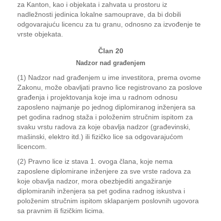
za Kanton, kao i objekata i zahvata u prostoru iz
nadležnosti jedinica lokalne samouprave, da bi dobili
odgovarajuću licencu za tu granu, odnosno za izvođenje te
vrste objekata.
Član 20
Nadzor nad građenjem
(1) Nadzor nad građenjem u ime investitora, prema ovome
Zakonu, može obavljati pravno lice registrovano za poslove
građenja i projektovanja koje ima u radnom odnosu
zaposleno najmanje po jednog diplomiranog inženjera sa
pet godina radnog staža i položenim stručnim ispitom za
svaku vrstu radova za koje obavlja nadzor (građevinski,
mašinski, elektro itd.) ili fizičko lice sa odgovarajućom
licencom.
(2) Pravno lice iz stava 1. ovoga člana, koje nema
zaposlene diplomirane inženjere za sve vrste radova za
koje obavlja nadzor, mora obezbjediti angažiranje
diplomiranih inženjera sa pet godina radnog iskustva i
položenim stručnim ispitom sklapanjem poslovnih ugovora
sa pravnim ili fizičkim licima.