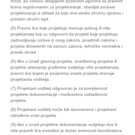
može, po osnovu sklopljenih poslovnih ugovora sa pravnim
licima registrovanim za projektovanje, obavljati poslove
projektovanja iz oblasti za koju ima visoku stručnu spremu i
položen stručni ispit.
(5) Pravno lice koje projektuje imenuje jednog ili više
projektanata koji su odgovorni da projekti koje projektuju
zadovoljavaju uslove iz ovog zakona, posebnih zakona i
propisa donesenih na osnovu zakona, tehničke normative i
pravila struke.
(6) Ako u izradi glavnog projekta, izvedbenog projekta ili
projekta uklanjanja građevine sudjeluje više projektanata,
pravno lice kojem je povjerena izrada projekta imenuje
projektanta voditelja.
(7) Projektant voditelj odgovoran je za kompletnost
projektne dokumentacije i međusobnu usklađenost
projekta.
(8) Projektant voditelj može biti istovremeno i projektant
određene vrste projekta.
(9) Ako u izradi projektne dokumentacije sudjeluju dva ili
više pravnih lica investitor je dužan imenovati koordinatora