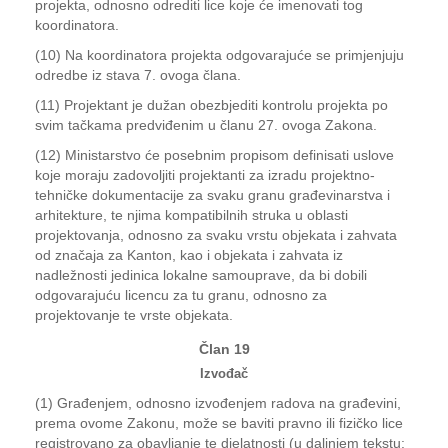
projekta, odnosno odrediti lice koje će imenovati tog
koordinatora.
(10) Na koordinatora projekta odgovarajuće se primjenjuju
odredbe iz stava 7. ovoga člana.
(11) Projektant je dužan obezbjediti kontrolu projekta po
svim tačkama predviđenim u članu 27. ovoga Zakona.
(12) Ministarstvo će posebnim propisom definisati uslove
koje moraju zadovoljiti projektanti za izradu projektno-
tehničke dokumentacije za svaku granu građevinarstva i
arhitekture, te njima kompatibilnih struka u oblasti
projektovanja, odnosno za svaku vrstu objekata i zahvata
od značaja za Kanton, kao i objekata i zahvata iz
nadležnosti jedinica lokalne samouprave, da bi dobili
odgovarajuću licencu za tu granu, odnosno za
projektovanje te vrste objekata.
Član 19
Izvođač
(1) Građenjem, odnosno izvođenjem radova na građevini,
prema ovome Zakonu, može se baviti pravno ili fizičko lice
registrovano za obavljanje te djelatnosti (u daljnjem tekstu: