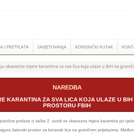
A I PRETPLATA
SAVJETOVANJA
KORISNIČKI KUTAK
KONT
u obavezne mjere karantina za sva lica koja ulaze u BiH na grani
NAREDBA
 KARANTINA ZA SVA LICA KOJA ULAZE U BIH
PROSTORU FBIH
granične prelaze iz tačke 2. uvodi se obavezna mjera karantina po rješ
osigura šatorski prostor za boravak lica na graničnim prijelazima: Međ