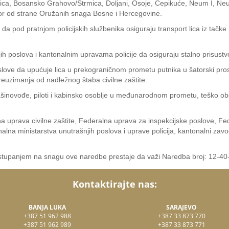
, Bosansko Grahovo/Strmica, Doljani, Osoje, Čepikuće, Neum I, Neum II
ostor od strane Oružanih snaga Bosne i Hercegovine.
 da pod pratnjom policijskih službenika osiguraju transport lica iz tač
h poslova i kantonalnim upravama policije da osiguraju stalno prisustvo 
slove da upućuje lica u prekograničnom prometu putnika u šatorski pros
preuzimanja od nadležnog štaba civilne zaštite.
inovođe, piloti i kabinsko osoblje u međunarodnom prometu, teško obol
uprava civilne zaštite, Federalna uprava za inspekcijske poslove, Fed
lna ministarstva unutrašnjih poslova i uprave policija, kantonalni zavod
tupanjem na snagu ove naredbe prestaje da važi Naredba broj: 12-40
Kontaktirajte nas:
BANJA LUKA
SARAJEVO
+387 51 962 988
+387 33 873 770
+387 51 962 989
+387 33 873 771