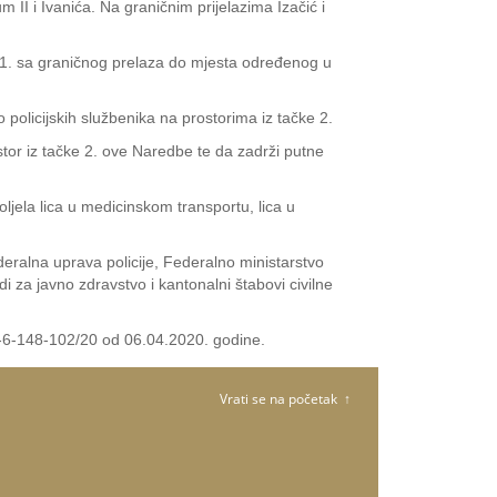
 i Ivanića. Na graničnim prijelazima Izačić i
ke 1. sa graničnog prelaza do mjesta određenog u
policijskih službenika na prostorima iz tačke 2.
tor iz tačke 2. ove Naredbe te da zadrži putne
jela lica u medicinskom transportu, lica u
eralna uprava policije, Federalno ministarstvo
i za javno zdravstvo i kantonalni štabovi civilne
-6-148-102/20 od 06.04.2020. godine.
Vrati se na početak ↑