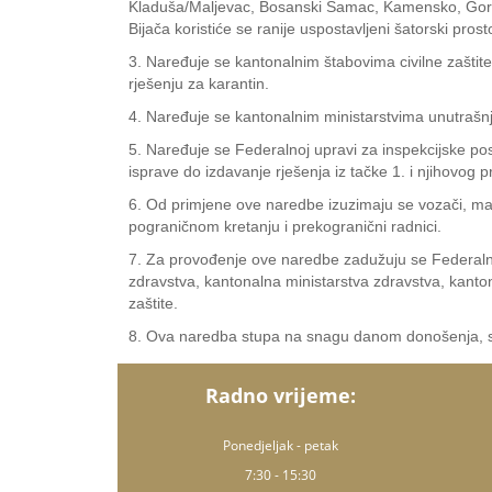
Kladuša/Maljevac, Bosanski Šamac, Kamensko, Gorica
Bijača koristiće se ranije uspostavljeni šatorski pr
3. Naređuje se kantonalnim štabovima civilne zaštite
rješenju za karantin.
4. Naređuje se kantonalnim ministarstvima unutrašnji
5. Naređuje se Federalnoj upravi za inspekcijske po
isprave do izdavanje rješenja iz tačke 1. i njihovog 
6. Od primjene ove naredbe izuzimaju se vozači, maš
pograničnom kretanju i prekogranični radnici.
7. Za provođenje ove naredbe zadužuju se Federalna 
zdravstva, kantonalna ministarstva zdravstva, kantona
zaštite.
8. Ova naredba stupa na snagu danom donošenja, s
Radno vrijeme:
Ponedjeljak - petak
7:30 - 15:30