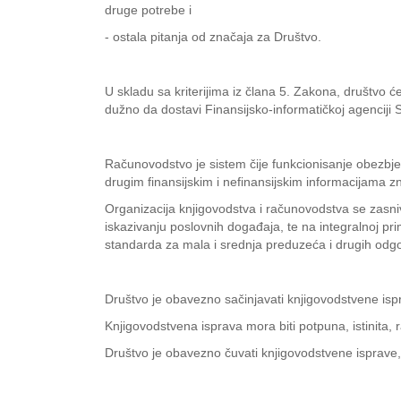
druge potrebe i
- ostala pitanja od značaja za Društvo.
U skladu sa kriterijima iz člana 5. Zakona, društvo će
dužno da dostavi Finansijsko-informatičkoj agenciji 
Računovodstvo je sistem čije funkcionisanje obezbje
drugim finansijskim i nefinansijskim informacijama zna
Organizacija knjigovodstva i računovodstva se zasni
iskazivanju poslovnih događaja, te na integralnoj 
standarda za mala i srednja preduzeća i drugih odgo
Društvo je obavezno sačinjavati knjigovodstvene isp
Knjigovodstvena isprava mora biti potpuna, istinita
Društvo je obavezno čuvati knjigovodstvene isprave, 