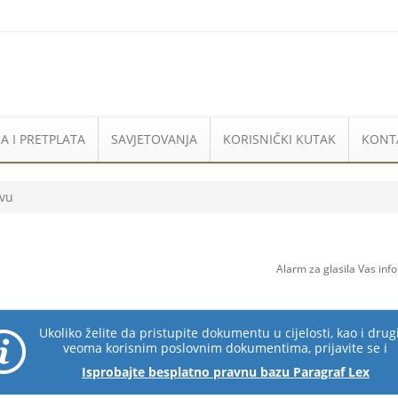
A I PRETPLATA
SAVJETOVANJA
KORISNIČKI KUTAK
KONT
tvu
Alarm za glasila Vas inf
Ukoliko želite da pristupite dokumentu u cijelosti, kao i dru
veoma korisnim poslovnim dokumentima, prijavite se i
Isprobajte besplatno pravnu bazu Paragraf Lex