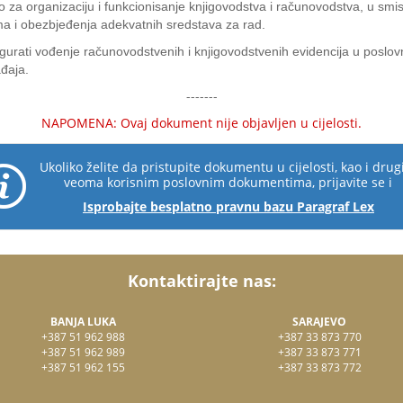
 za organizaciju i funkcionisanje knjigovodstva i računovodstva, u smi
ma i obezbjeđenja adekvatnih sredstava za rad.
gurati vođenje računovodstvenih i knjigovodstvenih evidencija u poslo
đaja.
-------
NAPOMENA: Ovaj dokument nije objavljen u cijelosti.
Ukoliko želite da pristupite dokumentu u cijelosti, kao i dru
veoma korisnim poslovnim dokumentima, prijavite se i
Isprobajte besplatno pravnu bazu Paragraf Lex
Kontaktirajte nas:
BANJA LUKA
SARAJEVO
+387 51 962 988
+387 33 873 770
+387 51 962 989
+387 33 873 771
+387 51 962 155
+387 33 873 772