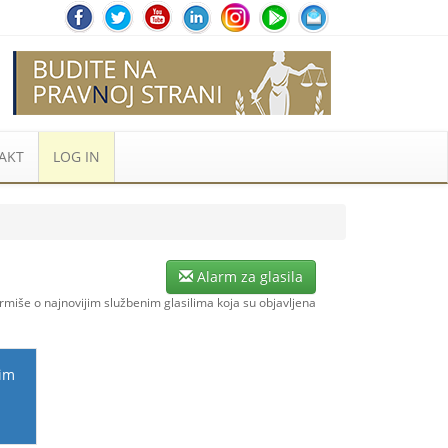
AKT
LOG IN
Alarm za glasila
ormiše o najnovijim službenim glasilima koja su objavljena
gim