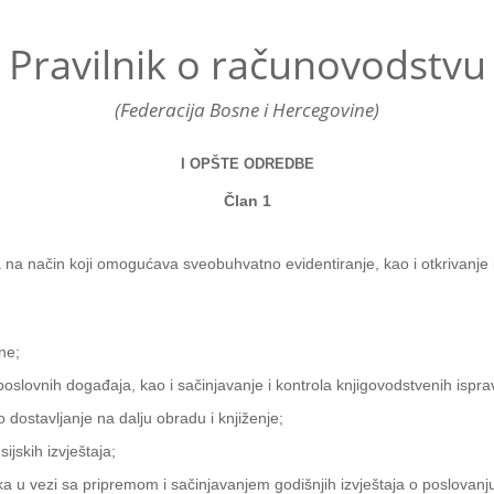
Pravilnik o računovodstvu
(Federacija Bosne i Hercegovine)
I OPŠTE ODREDBE
Član 1
a na način koji omogućava sveobuhvatno evidentiranje, kao i otkrivanje 
ne;
 poslovnih događaja, kao i sačinjavanje i kontrola knjigovodstvenih ispr
o dostavljanje na dalju obradu i knjiženje;
ijskih izvještaja;
ka u vezi sa pripremom i sačinjavanjem godišnjih izvještaja o poslovanju,