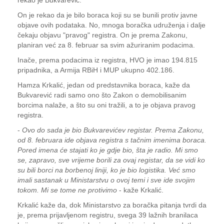
rekao je Bukvarević.
On je rekao da je bilo boraca koji su se bunili protiv javne
objave ovih podataka. No, mnoga boračka udruženja i dalje
čekaju objavu "pravog" registra. On je prema Zakonu,
planiran već za 8. februar sa svim ažuriranim podacima.
Inače, prema podacima iz registra, HVO je imao 194.815
pripadnika, a Armija RBiH i MUP ukupno 402.186.
Hamza Krkalić, jedan od predstavnika boraca, kaže da
Bukvarević radi samo ono što Zakon o demobilisanim
borcima nalaže, a što su oni tražili, a to je objava pravog
registra.
-
Ovo do sada je bio Bukvarevićev registar. Prema Zakonu,
od 8. februara ide objava registra s tačnim imenima boraca.
Pored imena će stajati ko je gdje bio, šta je radio. Mi smo
se, zapravo, sve vrijeme borili za ovaj registar, da se vidi ko
su bili borci na borbenoj liniji, ko je bio logistika. Već smo
imali sastanak u Ministarstvu o ovoj temi i sve ide svojim
tokom. Mi se tome ne protivimo
- kaže Krkalić.
Krkalić kaže da, dok Ministarstvo za boračka pitanja tvrdi da
je, prema prijavljenom registru, svega 39 lažnih branilaca