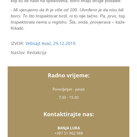
koji su se našli na spiskovima, borci imaju druge podatke.
-
Mi vjerujemo da ih je više od 100. Utvrđeno je da nisu bili
borci. To što Inspektorat tvrdi, ni to nije tačno. Pa, prvo, tog
Inspektorata nema u registru. Šta, onda, provjerava
– kaže
Krkalić.
IZVOR:
Vebsajt Avaz, 29.12.2019.
Naslov: Redakcija
Radno vrijeme:
Ponedjeljak - petak
7:30 - 15:30
Kontaktirajte nas:
BANJA LUKA
+387 51 962 988