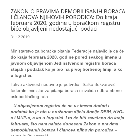
ZAKON O PRAVIMA DEMOBILISANIH BORACA
I ČLANOVA NJIHOVIH PORODICA: Do kraja
februara 2020. godine u boračkom registru
biće objavljeni nedostajući podaci
31.12.2019.
Ministarstvo za boračka pitanja Federacije najavilo je da će
do kraja februara 2020. godine pored svakog imena u
javnom objavljenom Jedinstvenom registru boraca
stajati i podatak ko je bio na prvoj borbenoj liniji, a ko
u logistici.
Takvu aktivnost nedavno je potvrdio i Salko Bukvarević,
federalni ministar za pitanja boraca i invalida odbrambeno-
oslobodilačkog rata.
-
U objavljenom registru će se uz imena dodati i
podatak ko je bio u oružanom dijelu Armije RBiH, HVO-
a i MUP-a, a ko u logistici. I to će biti završeno do kraja
februara, što nam nalaže doneseni Zakon o pravima
demobilisanih boraca i članova njihovih porodica
–