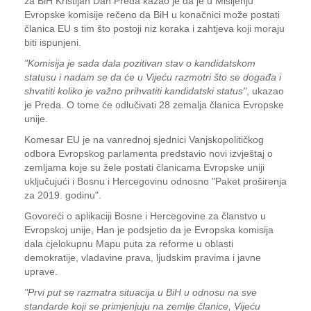
za BiH Kristijan Dan Preda kazao je da je u Mišljenju
Evropske komisije rečeno da BiH u konačnici može postati
članica EU s tim što postoji niz koraka i zahtjeva koji moraju
biti ispunjeni.
"Komisija je sada dala pozitivan stav o kandidatskom
statusu i nadam se da će u Vijeću razmotri što se događa i
shvatiti koliko je važno prihvatiti kandidatski status"
, ukazao
je Preda. O tome će odlučivati 28 zemalja članica Evropske
unije.
Komesar EU je na vanrednoj sjednici Vanjskopolitičkog
odbora Evropskog parlamenta predstavio novi izvještaj o
zemljama koje su žele postati članicama Evropske uniji
uključujući i Bosnu i Hercegovinu odnosno "Paket proširenja
za 2019. godinu".
Govoreći o aplikaciji Bosne i Hercegovine za članstvo u
Evropskoj unije, Han je podsjetio da je Evropska komisija
dala cjelokupnu Mapu puta za reforme u oblasti
demokratije, vladavine prava, ljudskim pravima i javne
uprave.
"Prvi put se razmatra situacija u BiH u odnosu na sve
standarde koji se primjenjuju na zemlje članice, Vijeću