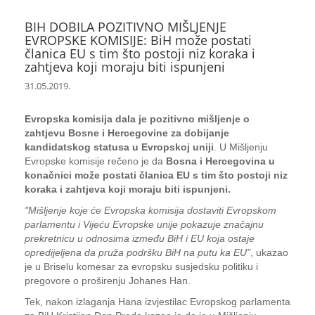
BIH DOBILA POZITIVNO MIŠLJENJE
EVROPSKE KOMISIJE: BiH može postati
članica EU s tim što postoji niz koraka i
zahtjeva koji moraju biti ispunjeni
31.05.2019.
Evropska komisija dala je pozitivno mišljenje o
zahtjevu Bosne i Hercegovine za dobijanje
kandidatskog statusa u Evropskoj uniji
. U Mišljenju
Evropske komisije rečeno je da
Bosna i Hercegovina u
konačnici može postati članica EU s tim što postoji niz
koraka i zahtjeva koji moraju biti ispunjeni.
"Mišljenje koje će Evropska komisija dostaviti Evropskom
parlamentu i Vijeću Evropske unije pokazuje značajnu
prekretnicu u odnosima između BiH i EU koja ostaje
opredijeljena da pruža podršku BiH na putu ka EU"
, ukazao
je u Briselu komesar za evropsku susjedsku politiku i
pregovore o proširenju Johanes Han.
Tek, nakon izlaganja Hana izvjestilac Evropskog parlamenta