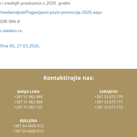
 i srednjih preduzeća u 2026. godini
p/media/vijesti/Pages/javni-poziv-promocija-2026.aspx
338-994 ili
.vladars.rs
.
štva RS, 27.03.2026.
Kontaktirajte nas:
BANJA LUKA
SARAJEVO
+387 51 962 988
+387 33 873 770
+387 51 962 989
+387 33 873 771
+387 51 962 155
+387 33 873 772
BIJELJINA
+387 64 4600-912
+387 64 4600-915