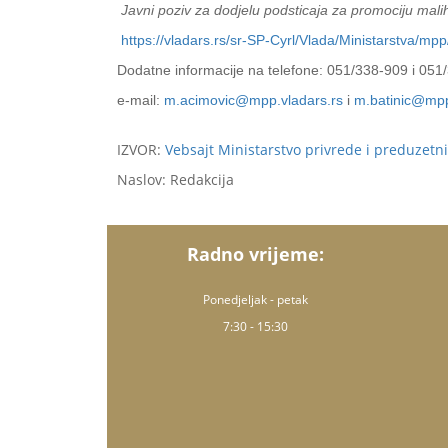
Javni poziv za dodjelu podsticaja za promociju malih
https://vladars.rs/sr-SP-Cyrl/Vlada/Ministarstva/mp
Dodatne informacije na telefone: 051/338-909 i 051/
e-mail:
m.acimovic@mpp.vladars.rs
i
m.batinic@mpp
IZVOR:
Vebsajt Ministarstvo privrede i preduzetni
Naslov: Redakcija
Radno vrijeme:
Ponedjeljak - petak
7:30 - 15:30