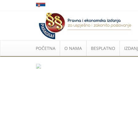
POČETNA
O NAMA
BESPLATNO
IZDANJ