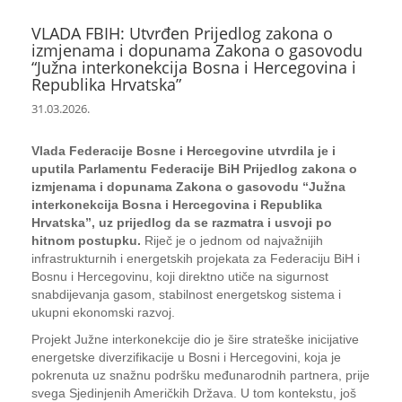
VLADA FBIH: Utvrđen Prijedlog zakona o
izmjenama i dopunama Zakona o gasovodu
“Južna interkonekcija Bosna i Hercegovina i
Republika Hrvatska”
31.03.2026.
Vlada Federacije Bosne i Hercegovine utvrdila je i
uputila Parlamentu Federacije BiH Prijedlog zakona o
izmjenama i dopunama Zakona o gasovodu “Južna
interkonekcija Bosna i Hercegovina i Republika
Hrvatska”, uz prijedlog da se razmatra i usvoji po
hitnom postupku.
Riječ je o jednom od najvažnijih
infrastrukturnih i energetskih projekata za Federaciju BiH i
Bosnu i Hercegovinu, koji direktno utiče na sigurnost
snabdijevanja gasom, stabilnost energetskog sistema i
ukupni ekonomski razvoj.
Projekt Južne interkonekcije dio je šire strateške inicijative
energetske diverzifikacije u Bosni i Hercegovini, koja je
pokrenuta uz snažnu podršku međunarodnih partnera, prije
svega Sjedinjenih Američkih Država. U tom kontekstu, još