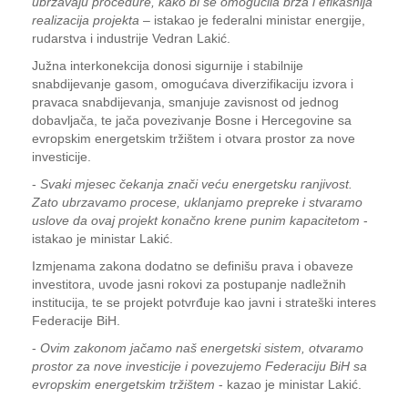
ubrzavaju procedure, kako bi se omogućila brža i efikasnija
realizacija projekta
– istakao je federalni ministar energije,
rudarstva i industrije Vedran Lakić.
Južna interkonekcija donosi sigurnije i stabilnije
snabdijevanje gasom, omogućava diverzifikaciju izvora i
pravaca snabdijevanja, smanjuje zavisnost od jednog
dobavljača, te jača povezivanje Bosne i Hercegovine sa
evropskim energetskim tržištem i otvara prostor za nove
investicije.
-
Svaki mjesec čekanja znači veću energetsku ranjivost.
Zato ubrzavamo procese, uklanjamo prepreke i stvaramo
uslove da ovaj projekt konačno krene punim kapacitetom
-
istakao je ministar Lakić.
Izmjenama zakona dodatno se definišu prava i obaveze
investitora, uvode jasni rokovi za postupanje nadležnih
institucija, te se projekt potvrđuje kao javni i strateški interes
Federacije BiH.
-
Ovim zakonom jačamo naš energetski sistem, otvaramo
prostor za nove investicije i povezujemo Federaciju BiH sa
evropskim energetskim tržištem
- kazao je ministar Lakić.