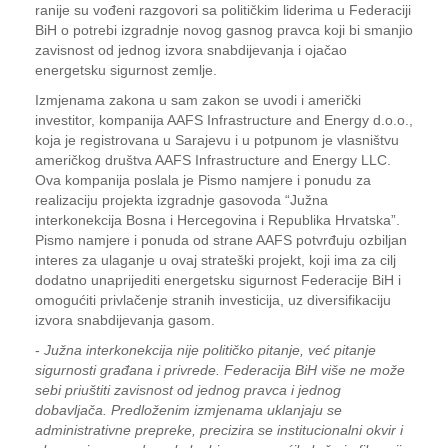
ranije su vođeni razgovori sa političkim liderima u Federaciji
BiH o potrebi izgradnje novog gasnog pravca koji bi smanjio
zavisnost od jednog izvora snabdijevanja i ojačao
energetsku sigurnost zemlje.
Izmjenama zakona u sam zakon se uvodi i američki
investitor, kompanija AAFS Infrastructure and Energy d.o.o.,
koja je registrovana u Sarajevu i u potpunom je vlasništvu
američkog društva AAFS Infrastructure and Energy LLC.
Ova kompanija poslala je Pismo namjere i ponudu za
realizaciju projekta izgradnje gasovoda “Južna
interkonekcija Bosna i Hercegovina i Republika Hrvatska”.
Pismo namjere i ponuda od strane AAFS potvrđuju ozbiljan
interes za ulaganje u ovaj strateški projekt, koji ima za cilj
dodatno unaprijediti energetsku sigurnost Federacije BiH i
omogućiti privlačenje stranih investicija, uz diversifikaciju
izvora snabdijevanja gasom.
-
Južna interkonekcija nije političko pitanje, već pitanje
sigurnosti građana i privrede. Federacija BiH više ne može
sebi priuštiti zavisnost od jednog pravca i jednog
dobavljača. Predloženim izmjenama uklanjaju se
administrativne prepreke, precizira se institucionalni okvir i