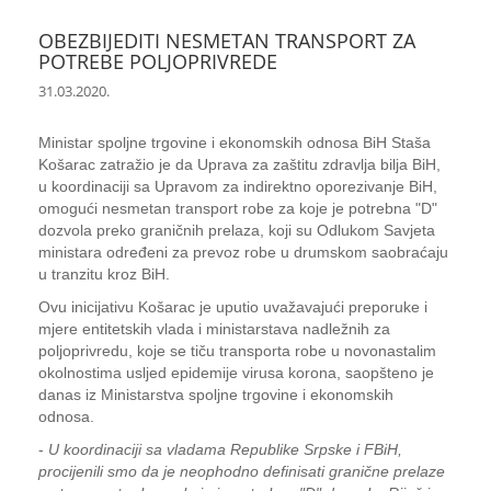
OBEZBIJEDITI NESMETAN TRANSPORT ZA
POTREBE POLJOPRIVREDE
31.03.2020.
Ministar spoljne trgovine i ekonomskih odnosa BiH Staša
Košarac zatražio je da Uprava za zaštitu zdravlja bilja BiH,
u koordinaciji sa Upravom za indirektno oporezivanje BiH,
omogući nesmetan transport robe za koje je potrebna "D"
dozvola preko graničnih prelaza, koji su Odlukom Savjeta
ministara određeni za prevoz robe u drumskom saobraćaju
u tranzitu kroz BiH.
Ovu inicijativu Košarac je uputio uvažavajući preporuke i
mjere entitetskih vlada i ministarstava nadležnih za
poljoprivredu, koje se tiču transporta robe u novonastalim
okolnostima usljed epidemije virusa korona, saopšteno je
danas iz Ministarstva spoljne trgovine i ekonomskih
odnosa.
-
U koordinaciji sa vladama Republike Srpske i FBiH,
procijenili smo da je neophodno definisati granične prelaze