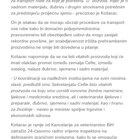
za transport robe za koje je potrebna "D" dozvola. Riječ je o
sadnom materijalu, đubrivu i drugim sirovinama potrebnim
za predstojeću proljećnu sjetvu
- precizirao je Košarac.
On je istakao da se moraju ubrzati procedure za transport
ove robe kako bi domaćim poljoprivrednicima
pravovremeno bili obezbijeđeni uslovi da mogu zasijati
rekordne površine, jer snabdjevenost tržišta prehrambenim
proizvodima ne smije biti dovedena u pitanje.
Košarac napominje da se na listi vitalnih proizvoda koji će
imati olakšan promet između zemalja Cefte, između
ostalog, nalaze đubrivo, sjemena i sadni materijal.
-
U koordinaciji sa nadležnim institucijama na svim nivoima
vlasti, predložili smo Sekretarijatu Cefte listu vitalnih
proizvoda na koju smo uvrstili osnovne životne namirnice,
lijekove i medicinska sredstva, ali i veterinarske lijekove i
preparate, đubrivo, sjemena i sadni materijal, kao i hranu
za životinje
- naveo je ministar spoljne trgovine i
ekonomskih odnosa.
Košarac je ranije od Kancelarije za veterinarstvo BiH
zatražio 24-časovno radno vrijeme inspektora na
definisanim graničnim prelazima, kako bi se omogućio