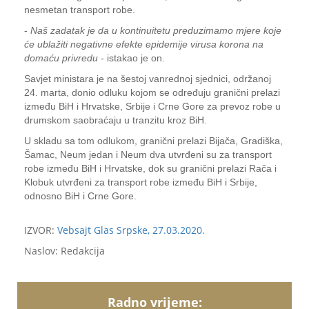
nesmetan transport robe.
-
Naš zadatak je da u kontinuitetu preduzimamo mjere koje
će ublažiti negativne efekte epidemije virusa korona na
domaću privredu
- istakao je on.
Savjet ministara je na šestoj vanrednoj sjednici, održanoj
24. marta, donio odluku kojom se određuju granični prelazi
između BiH i Hrvatske, Srbije i Crne Gore za prevoz robe u
drumskom saobraćaju u tranzitu kroz BiH.
U skladu sa tom odlukom, granični prelazi Bijača, Gradiška,
Šamac, Neum jedan i Neum dva utvrđeni su za transport
robe između BiH i Hrvatske, dok su granični prelazi Rača i
Klobuk utvrđeni za transport robe između BiH i Srbije,
odnosno BiH i Crne Gore.
IZVOR:
Vebsajt Glas Srpske, 27.03.2020.
Naslov: Redakcija
Radno vrijeme: