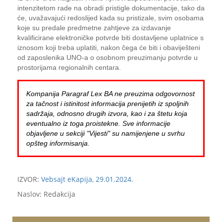
intenzitetom rade na obradi pristigle dokumentacije, tako da
će, uvažavajući redoslijed kada su pristizale, svim osobama
koje su predale predmetne zahtjeve za izdavanje
kvalificirane elektroničke potvrde biti dostavljene uplatnice s
iznosom koji treba uplatiti, nakon čega će biti i obaviješteni
od zaposlenika UNO-a o osobnom preuzimanju potvrde u
prostorijama regionalnih centara.
Kompanija Paragraf Lex BA ne preuzima odgovornost
za tačnost i istinitost informacija prenijetih iz spoljnih
sadržaja, odnosno drugih izvora, kao i za štetu koja
eventualno iz toga proistekne. Sve informacije
objavljene u sekciji "Vijesti" su namijenjene u svrhu
opšteg informisanja.
IZVOR:
Vebsajt eKapija, 29.01.2024.
Naslov: Redakcija