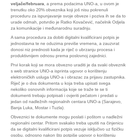
veljače/februara
, a prema podacima UNO-a, u ovom je
trenutku oko 20% obveznika koji još nisu pokrenuli
proceduru za ispunjavanje svoje obveze i poziva ih se da to
urade odmah, potvrdio je Ratko Kovačević, načelnik Odjela
za komunikacije i međunarodnu suradnju.
A sama procedura za dobiti digitalni kvalificirani potpis je
jednostavna te ne oduzima previše vremena, a zauzvrat
donosi niz prednosti kada je riječ o ubrzanju procesa i
produktivnijem odnosu prema poslovnoj zajednici.
Prvi korak koji se mora obvezno uraditi je da svaki obveznik
s web stranice UNO-a isprinta ugovor o korištenju
elektroničkih usluga UNO-a i obrazac za prijavu zastupnika.
Riječ je o dva dokumenta u koja treba upisati svega
nekoliko osnovnih informacija koje se traže te se ti
dokumenti trebaju potpisati i ovjeriti pečatom i predati u
jedan od nadležnih regionalnih centara UNO-a (Sarajevo,
Banja Luka, Mostar i Tuzla).
Obveznici te dokumente mogu poslati i poštom u nadležni
regionalni centar. Pritom svakako treba uputiti na činjenicu
da se digitalni kvalificirani potpis vezuje isključivo uz fizičku
osobu, odnosno nakon što potpiše ugovor o korištenju