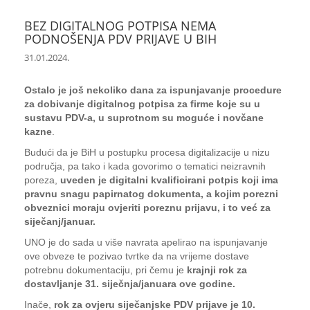
BEZ DIGITALNOG POTPISA NEMA
PODNOŠENJA PDV PRIJAVE U BIH
31.01.2024.
Ostalo je još nekoliko dana za ispunjavanje procedure
za dobivanje digitalnog potpisa za firme koje su u
sustavu PDV-a, u suprotnom su moguće i novčane
kazne
.
Budući da je BiH u postupku procesa digitalizacije u nizu
područja, pa tako i kada govorimo o tematici neizravnih
poreza,
uveden je digitalni kvalificirani potpis koji ima
pravnu snagu papirnatog dokumenta, a kojim porezni
obveznici moraju ovjeriti poreznu prijavu, i to već za
siječanj/januar.
UNO je do sada u više navrata apelirao na ispunjavanje
ove obveze te pozivao tvrtke da na vrijeme dostave
potrebnu dokumentaciju, pri čemu je
krajnji rok za
dostavljanje 31. siječnja/januara ove godine.
Inače,
rok za ovjeru siječanjske PDV prijave je 10.