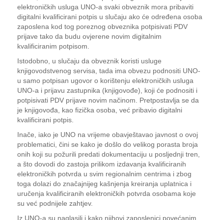
elektroničkih usluga UNO-a svaki obveznik mora pribaviti
digitalni kvalificirani potpis u slučaju ako će određena osoba
zaposlena kod tog poreznog obveznika potpisivati PDV
prijave tako da budu ovjerene novim digitalnim
kvalificiranim potpisom.
Istodobno, u slučaju da obveznik koristi usluge
knjigovodstvenog servisa, tada ima obvezu podnositi UNO-
u samo potpisan ugovor o korištenju elektroničkih usluga
UNO-a i prijavu zastupnika (knjigovođe), koji će podnositi i
potpisivati PDV prijave novim načinom. Pretpostavlja se da
je knjigovođa, kao fizička osoba, već pribavio digitalni
kvalificirani potpis.
Inače, iako je UNO na vrijeme obavještavao javnost o ovoj
problematici, čini se kako je došlo do velikog porasta broja
onih koji su požurili predati dokumentaciju u posljednji tren,
a što dovodi do zastoja prilikom izdavanja kvalificiranih
elektroničkih potvrda u svim regionalnim centrima i zbog
toga dolazi do značajnijeg kašnjenja kreiranja uplatnica i
uručenja kvalificiranih elektroničkih potvrda osobama koje
su već podnijele zahtjev.
Iz UNO-a su naglasili i kako njihovi zaposlenici povećanim