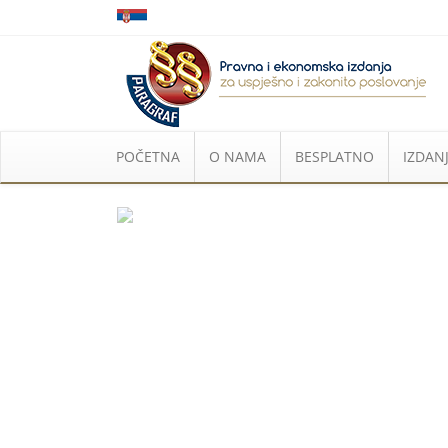
POČETNA
O NAMA
BESPLATNO
IZDANJ