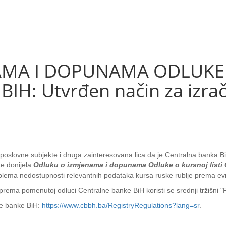
MA I DOPUNAMA ODLUKE O
H: Utvrđen način za izra
poslovne subjekte i druga zainteresovana lica da je Centralna banka BiH,
te donijela
Odluku o izmjenama i dopunama Odluke o kursnoj listi 
roblema nedostupnosti relevantnih podataka kursa ruske rublje prema ev
ma pomenutoj odluci Centralne banke BiH koristi se srednji tržišni "R
ne banke BiH:
https://www.cbbh.ba/RegistryRegulations?lang=sr
.