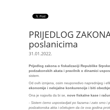
PRIJEDLOG ZAKONA O
poslanicima
31.01.2022.
Prijedlog zakona o fiskalizaciji Republike Srpsk
podzakonskih akata i pravilnik o dinamici uspos
sistem.
Od ovih izmjena, osim neuporedivo naprednijeg i efi
ekonomije i nelojalne konkurencije i biti obezb
Ona je najavila da bi se,
nove fiskalne kase i raču
-
Sistem ćemo uspostavljati po fazama i zato smo i pr
podzakonska akta i očekujem da će ova godina prote