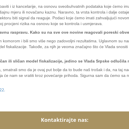
obaviti i iz kancelarije, na osnovu sveobuhvatnih podataka koje ćemo ima
kšajnu mjeru ili novačanu kaznu. Naravno, ta vrsta kontrola i dalje osta
pektoru biti signal da reaguje. Podaci koje ćemo imati zahvaljujući no
joj procjeni rizika na osnovu koje se kontrola i usmjerava.
i javnu raspravu. Kako su na sve ove novine reagovali poreski obv
 komorom i bili smo više nego zadovoljni rezultatima. Uglavnom su nam 
l fiskalizacije. Takođe, za njih je veoma značajno što će Vlada snositi 
čan ili sličan model fiskalizacije, jedino se Vlada Srpske odlučil
ka, smatrali smo da je ovaj put bolje da to bude naš trošak i da, na taj
ja će nam se vratiti kroz povećanje prihoda. Sigurna sam da ćemo sa n
22.
Kontaktirajte nas: