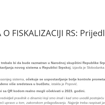
 FISKALIZACIJI RS: Prijed
e trebalo bi da bude razmatran u Narodnoj skupštini Republike Srps
tavljanja novog sistema u Republici Srpskoj
, izjavila je Slobodanka
kasnijeg sistema,
očekuje se uspostavljanje bolje kontrole prometa
jeđeno više sredstava u budžetu
, istakla je Popović.
ni sa QR kodom realno mogli očekivati u 2023. godini.
edvidjeli pravilnik o dinamici koji smo imali i kad smo uvodili postojeću
ći upravo u tom, zakonskom prilagođavanju. Najprije treba raspisati j