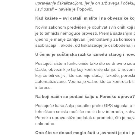
upravljanje fiskalizacijom, jer je on srž svega i oče
i svi ostali
– navela je Popović.
Kad kažete – svi ostali, mislite i na obveznike ko
Novim zakonom predviđen je obuhvat svih onih koji
je to tehnički nemoguće provesti. Prema sadašnjim po
ujedno je manje zahtjevan i jednostavniji za korišće
saobraćaja. Takođe, od fiskalizacije je oslobođena i
U čemu je suštinska razlika između starog i no
Postojeći sistem funkcioniše tako što se dnevno izdati
Dakle, obveznik je taj koji kontroliše slanje. U novom 
koji će biti vidljivi, što sad nije slučaj. Takođe, por
automatizovano. Veoma je važno što će kontrola biti 
interesu.
Na koji način se podaci šalju u Poresku upravu?
Postojeće kase šalju podatke preko GPS signala, a n
tehničkom smislu moći će raditi i bez interneta, za
Poresku upravu stiže podatak o prometu, što je najvaž
naknadno.
Ono što se dosad moglo čuti u javnosti je da i p