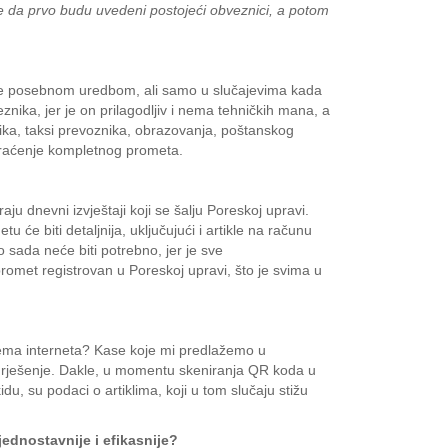
n je da prvo budu uvedeni postojeći obveznici, a potom
tke posebnom uredbom, ali samo u slučajevima kada
nika, jer je on prilagodljiv i nema tehničkih mana, a
nika, taksi prevoznika, obrazovanja, poštanskog
i praćenje kompletnog prometa.
ju dnevni izvještaji koji se šalju Poreskoj upravi.
u će biti detaljnija, uključujući i artikle na računu
to sada neće biti potrebno, jer je sve
romet registrovan u Poreskoj upravi, što je svima u
 nema interneta? Kase koje mi predlažemo u
ko rješenje. Dakle, u momentu skeniranja QR koda u
du, su podaci o artiklima, koji u tom slučaju stižu
jednostavnije i efikasnije?