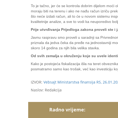
To je tačno, jer će se kontrola dobrim dijelom moći 
moraju biti na terenu i ako ne nađu račun izriču pre
što neće izdati račun, ali to će u novom sistemu ins
kvalitetnije analize, a sve to vodi ka neuporedivo bol
Prije utvrđivanja Prijedloga zakona proveli ste 
Javnu raspravu smo proveli u saradnji sa Privrednom
priznala da jedva čeka da pređe na jednostavniji mode
skoro 14 godina za njih bila velika stavka.
Od svih zemalja u okruženju koje su uvele identi
Kako je postojeća fiskalizacija išla na teret obvezni
posmatramo samo kao trošak, već kao investiciju ko
IZVOR:
Vebsajt Ministarstva finansija RS, 26.01.20
Naslov: Redakcija
Radno vrijeme: