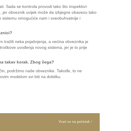
ti. Sada se kontrola provodi tako što inspektori
je, jer obveznik uvijek može da izbjegne obavezu tako
vom sistemu omogućiće nam i sveobuhvatnije i
eznici?
tražili neka pojašnjenja, a većina obveznika je
troškove uvođenja novog sistema, jer je to prije
a na takav korak. Zbog čega?
 način, podržimo naše obveznike. Takođe, to ne
ovim modelom svi biti na dobitku.
Vrati se na početak ↑