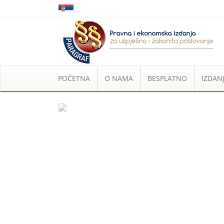
POČETNA
O NAMA
BESPLATNO
IZDANJ