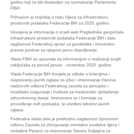
godinu koji će biti dostavljen na razmatranje Parlamentu
FBiH.
Prihvaćen je Izvještaj o radu Vijeća za infrastrukturu
prostornih podataka Federacije BiH za 2020. godinu.
Usvojena je informacija o izradi web Preglednika geoportala
infrastrukture prostornih podataka Federacije BiH i data
saglasnost Federalnoj upravi za geodetske i imovinsko-
pravne poslove za njegovo javno objavljivanje.
Vlada FBiH se upoznala sa informacijom o realizaciji svojih
zaključaka za period januar - novembar 2020. godine
Vlada Federacije BiH donijela je odluke o kriterijima i
raspisivanju javnih oglasa za izbor i imenovanje članova
nadzornih odbora Federalnog zavoda za penzijsko i
invalidsko osiguranje i Instituta za medicinsko vještačenje
zdravstvenog stanja. Imenovane su i komisije za
provođenje ovih postupka, te utvrđeni tekstovi javnih
oglasa.
Federalna vlada dala je prethodnu saglasnost Upravnom
odboru Zavoda za zbrinjavanje mentalno invalidne djece i
omladine Pazarić za imenovanje Samira Suljagića za