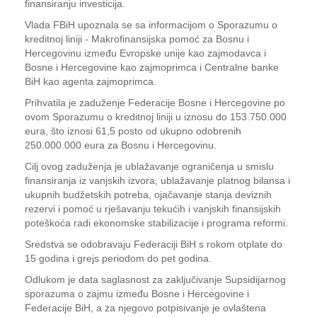
finansiranju investicija.
Vlada FBiH upoznala se sa informacijom o Sporazumu o
kreditnoj liniji - Makrofinansijska pomoć za Bosnu i
Hercegovinu između Evropske unije kao zajmodavca i
Bosne i Hercegovine kao zajmoprimca i Centralne banke
BiH kao agenta zajmoprimca.
Prihvatila je zaduženje Federacije Bosne i Hercegovine po
ovom Sporazumu o kreditnoj liniji u iznosu do 153.750.000
eura, što iznosi 61,5 posto od ukupno odobrenih
250.000.000 eura za Bosnu i Hercegovinu.
Cilj ovog zaduženja je ublažavanje ograničenja u smislu
finansiranja iz vanjskih izvora, ublažavanje platnog bilansa i
ukupnih budžetskih potreba, ojačavanje stanja deviznih
rezervi i pomoć u rješavanju tekućih i vanjskih finansijskih
poteškoća radi ekonomske stabilizacije i programa reformi.
Sredstva se odobravaju Federaciji BiH s rokom otplate do
15 godina i grejs periodom do pet godina.
Odlukom je data saglasnost za zaključivanje Supsidijarnog
sporazuma o zajmu između Bosne i Hercegovine i
Federacije BiH, a za njegovo potpisivanje je ovlaštena