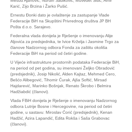
Mesud Ajanović, Nurdin Sadiković, Muvedet Šišić, Amir
Karić, Zijo Brzina i Žarko Pušić.
Ernestu Đonki dato je ovlaštenje za zastupanje Vlade
Federacije BiH na Skupštini Privrednog društva JP BH
Pošta d.o.o. Sarajevo.
Federalna vlada donijela je Rješenje o imenovanju Alije
Aljovića za predsjednika, te Ivice Krželja i Jasmine Trgo za
članove Nadzornog odbora Fonda za zaštitu okoliša
Federacije BiH na period od četiri godine.
U Vijeće infrastrukture prostornih podataka Federacije BiH,
na period od pet godina, su imenovani Željko Obradović
(predsjednik), Josip Nikolić, Alden Kajtaz, Mehmed Cero,
Bešćo Alibegović, Tihomir Ćurak, Ajša Softić, Mirsad
Hajdarević, Marinko Bošnjak, Renato Škrobo i Belmira
Hadžiabdić (članovi).
Vlada FBiH donijela je Rješenje o imenovanju Nadzornog
odbora Lutrije Bosne i Hercegovine, na period od četiri
godine, u sastavu: Miroslav Ćorić (predsjednik), Kenan
Hadžić, Azira Lapandić, Edita Rokša i Saša Grabovac
(članovi).