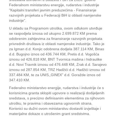
Federalnom ministarstvu energije, rudarstva i industrije
"Kapitalni transferi javnim preduzećima - Finansiranje
razvojnih projekata u Federaciji BiH iz oblasti namjenske
industrije".
U skladu sa Programom utroška, ovom odlukom utvrđuje
se raspodjela iznosa od ukupno 2.699.872 KM prema
odobrenim zahtjevima za finansiranje razvojnih projekata
privrednih društava iz oblasti namjenske industrije. Tako je
za Igman d.d. Konjic odobrena dodjela 387.114 KM, Binas
d.d. Bugojno iznos od 436.744 KM, Pretis d.d. Vogošća
iznosu od 426.818 KM, BNT Tvornica mašina i hidraulike
d.d. Novi Travnik iznosu od 476.448 KM, Zrak d.d. Sarajevo
iznosu od 287.854 KM, TRZ Hadžići d.d. Hadžići iznosu od
337.484 KM, te za UNIS,,GINEX" d.d. Goražde iznos od
347.410 KM.
Federalno ministarstvo energije, rudarstva i industrije će s
korisnicima granta sklopiti ugovore o realizaciji dodijeljenih
sredstava, s precizno definisanim elementima za njihovom
utrošku, te pravima i obavezama ugovornih strana.
Korisnici su dužni ovom ministarstvu dostaviti izvještaje i
materijalne dokaze o utrošenim grant sredstvima.