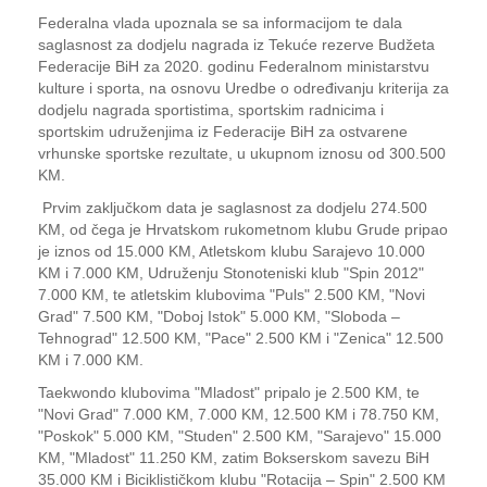
Federalna vlada upoznala se sa informacijom te dala
saglasnost za dodjelu nagrada iz Tekuće rezerve Budžeta
Federacije BiH za 2020. godinu Federalnom ministarstvu
kulture i sporta, na osnovu Uredbe o određivanju kriterija za
dodjelu nagrada sportistima, sportskim radnicima i
sportskim udruženjima iz Federacije BiH za ostvarene
vrhunske sportske rezultate, u ukupnom iznosu od 300.500
KM.
Prvim zaključkom data je saglasnost za dodjelu 274.500
KM, od čega je Hrvatskom rukometnom klubu Grude pripao
je iznos od 15.000 KM, Atletskom klubu Sarajevo 10.000
KM i 7.000 KM, Udruženju Stonoteniski klub "Spin 2012"
7.000 KM, te atletskim klubovima "Puls" 2.500 KM, "Novi
Grad" 7.500 KM, "Doboj Istok" 5.000 KM, "Sloboda –
Tehnograd" 12.500 KM, "Pace" 2.500 KM i "Zenica" 12.500
KM i 7.000 KM.
Taekwondo klubovima "Mladost" pripalo je 2.500 KM, te
"Novi Grad" 7.000 KM, 7.000 KM, 12.500 KM i 78.750 KM,
"Poskok" 5.000 KM, "Studen" 2.500 KM, "Sarajevo" 15.000
KM, "Mladost" 11.250 KM, zatim Bokserskom savezu BiH
35.000 KM i Biciklističkom klubu "Rotacija – Spin" 2.500 KM