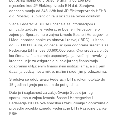
potrošnja manja od prosječne (manja od 268 kWh
mjesečno kod JP Elektroprivreda BiH d.d. Sarajevo,
odnosno manja od 348 kWh kod JP Elektroprivreda HZHB
d.d. Mostar), subvencionira u skladu sa ovom odlukom.
Vlada Federacije BiH se upoznala sa informacijom i
prihvatila zaduženje Federacije Bosne i Hercegovine o
zajmu po Sporazumu o zajmu između Bosne i Hercegovine
i Međunarodne banke za obnovu i razvoj (IBRD), u iznosu
do 56.000.000 eura, od čega ukupna odobrena sredstva za
Federaciju BiH iznose 33.600.000 eura. Ova sredstva bit će
korištena za finansiranje uspostavljanja i vođenje revolving
kreditne linije za osiguranje supsidijarnog finansiranja
odabranim uključenim finansijskim institucijama, a s ciljem
davanja podzajmova mikro, malim i srednjim preduzećima.
Sredstva se odobravaju Federaciji BiH s rokom otplate do
15 godina i grejs periodom do pet godina.
Data je i saglasnost za zaključivanje Supsidijarnog
sporazuma o zajmu između Bosne i Hercegovine i
Federacije BiH za ova sredstva i zaključivanje Sporazuma o
provedbi projekta između Federacije BiH i Razvojne banke
FBiH.