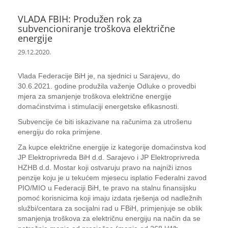
VLADA FBIH: Produžen rok za
subvencioniranje troškova električne
energije
29.12.2020.
Vlada Federacije BiH je, na sjednici u Sarajevu, do
30.6.2021. godine produžila važenje Odluke o provedbi
mjera za smanjenje troškova električne energije
domaćinstvima i stimulaciji energetske efikasnosti.
Subvencije će biti iskazivane na računima za utrošenu
energiju do roka primjene.
Za kupce električne energije iz kategorije domaćinstva kod
JP Elektroprivreda BiH d.d. Sarajevo i JP Elektroprivreda
HZHB d.d. Mostar koji ostvaruju pravo na najniži iznos
penzije koju je u tekućem mjesecu isplatio Federalni zavod
PIO/MIO u Federaciji BiH, te pravo na stalnu finansijsku
pomoć korisnicima koji imaju izdata rješenja od nadležnih
službi/centara za socijalni rad u FBiH, primjenjuje se oblik
smanjenja troškova za električnu energiju na način da se