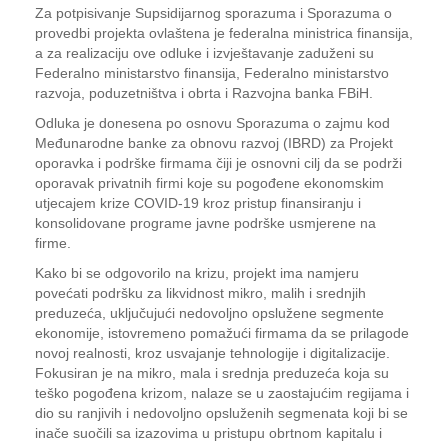
Za potpisivanje Supsidijarnog sporazuma i Sporazuma o
provedbi projekta ovlaštena je federalna ministrica finansija,
a za realizaciju ove odluke i izvještavanje zaduženi su
Federalno ministarstvo finansija, Federalno ministarstvo
razvoja, poduzetništva i obrta i Razvojna banka FBiH.
Odluka je donesena po osnovu Sporazuma o zajmu kod
Međunarodne banke za obnovu razvoj (IBRD) za Projekt
oporavka i podrške firmama čiji je osnovni cilj da se podrži
oporavak privatnih firmi koje su pogođene ekonomskim
utjecajem krize COVID-19 kroz pristup finansiranju i
konsolidovane programe javne podrške usmjerene na
firme.
Kako bi se odgovorilo na krizu, projekt ima namjeru
povećati podršku za likvidnost mikro, malih i srednjih
preduzeća, uključujući nedovoljno opslužene segmente
ekonomije, istovremeno pomažući firmama da se prilagode
novoj realnosti, kroz usvajanje tehnologije i digitalizacije.
Fokusiran je na mikro, mala i srednja preduzeća koja su
teško pogođena krizom, nalaze se u zaostajućim regijama i
dio su ranjivih i nedovoljno opsluženih segmenata koji bi se
inače suočili sa izazovima u pristupu obrtnom kapitalu i