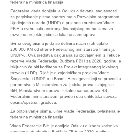
federalna ministrica finansija.
Federalna vlada donijela je Odluku o davanju saglasnosti
za potpisivanje pisma sporazuma s Razvojnim programom
Ujedinjenih naroda (UNDP) o prijenosu sredstava Vlade
FBiH u svrhu sufinansiranja finansijskog mehanizma za
razvojne projekte jedinica lokalne samouprave.
Svrha ovog pisma je da se definira način i rok uplate
200.000 KM od strane Federalnog ministarstva finansija
UNDP-u. Ova sredstva osigurana su izdvajanjem iz Tekuće
rezerve Vlade Federacije, Budžeta FBiH za 2020. godinu, a
isključivo će biti korištena za Projekt integrisanog lokalnog
razvoja (ILDP). Riječ je o zajedničkom projektu Vlade
Švajcarske i UNDP-a u Bosni i Hercegovini koji se provodi u
partnerstvu s Ministarstvom za ljudska prava i izbjeglice
BiH, Ministarstvom uprave i lokalne samouprave RS,
Federalnim ministarstvom pravde i oba entitetska saveza
općina/opština i gradova.
Za potpisivanje pisma, uime Vlade Federacije, ovlaštena je
federalna ministrica finansija.
Vlada Federacije BiH je donijela Odluku o izboru korisnika
sredstava utvrđenih u Budžetu FBiH za 2020. godinu