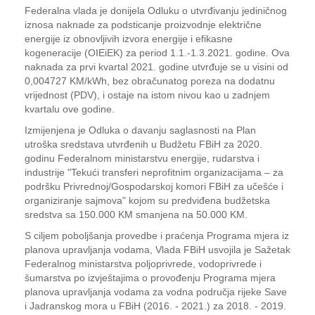
Federalna vlada je donijela Odluku o utvrđivanju jediničnog
iznosa naknade za podsticanje proizvodnje električne
energije iz obnovljivih izvora energije i efikasne
kogeneracije (OIEiEK) za period 1.1.-1.3.2021. godine. Ova
naknada za prvi kvartal 2021. godine utvrđuje se u visini od
0,004727 KM/kWh, bez obračunatog poreza na dodatnu
vrijednost (PDV), i ostaje na istom nivou kao u zadnjem
kvartalu ove godine.
Izmijenjena je Odluka o davanju saglasnosti na Plan
utroška sredstava utvrđenih u Budžetu FBiH za 2020.
godinu Federalnom ministarstvu energije, rudarstva i
industrije "Tekući transferi neprofitnim organizacijama – za
podršku Privrednoj/Gospodarskoj komori FBiH za učešće i
organiziranje sajmova" kojom su predviđena budžetska
sredstva sa 150.000 KM smanjena na 50.000 KM.
S ciljem poboljšanja provedbe i praćenja Programa mjera iz
planova upravljanja vodama, Vlada FBiH usvojila je Sažetak
Federalnog ministarstva poljoprivrede, vodoprivrede i
šumarstva po izvještajima o provođenju Programa mjera
planova upravljanja vodama za vodna područja rijeke Save
i Jadranskog mora u FBiH (2016. - 2021.) za 2018. - 2019.