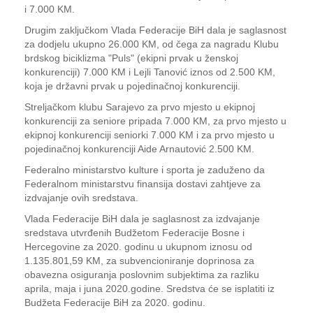
i 7.000 KM.
Drugim zaključkom Vlada Federacije BiH dala je saglasnost
za dodjelu ukupno 26.000 KM, od čega za nagradu Klubu
brdskog biciklizma "Puls" (ekipni prvak u ženskoj
konkurenciji) 7.000 KM i Lejli Tanović iznos od 2.500 KM,
koja je državni prvak u pojedinačnoj konkurenciji.
Streljačkom klubu Sarajevo za prvo mjesto u ekipnoj
konkurenciji za seniore pripada 7.000 KM, za prvo mjesto u
ekipnoj konkurenciji seniorki 7.000 KM i za prvo mjesto u
pojedinačnoj konkurenciji Aide Arnautović 2.500 KM.
Federalno ministarstvo kulture i sporta je zaduženo da
Federalnom ministarstvu finansija dostavi zahtjeve za
izdvajanje ovih sredstava.
Vlada Federacije BiH dala je saglasnost za izdvajanje
sredstava utvrđenih Budžetom Federacije Bosne i
Hercegovine za 2020. godinu u ukupnom iznosu od
1.135.801,59 KM, za subvencioniranje doprinosa za
obavezna osiguranja poslovnim subjektima za razliku
aprila, maja i juna 2020.godine. Sredstva će se isplatiti iz
Budžeta Federacije BiH za 2020. godinu.