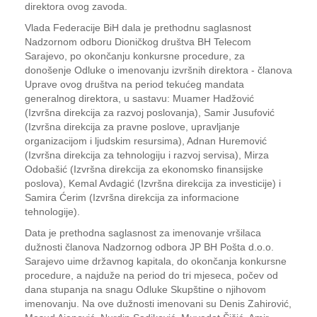
direktora ovog zavoda.
Vlada Federacije BiH dala je prethodnu saglasnost
Nadzornom odboru Dioničkog društva BH Telecom
Sarajevo, po okončanju konkursne procedure, za
donošenje Odluke o imenovanju izvršnih direktora - članova
Uprave ovog društva na period tekućeg mandata
generalnog direktora, u sastavu: Muamer Hadžović
(Izvršna direkcija za razvoj poslovanja), Samir Jusufović
(Izvršna direkcija za pravne poslove, upravljanje
organizacijom i ljudskim resursima), Adnan Huremović
(Izvršna direkcija za tehnologiju i razvoj servisa), Mirza
Odobašić (Izvršna direkcija za ekonomsko finansijske
poslova), Kemal Avdagić (Izvršna direkcija za investicije) i
Samira Ćerim (Izvršna direkcija za informacione
tehnologije).
Data je prethodna saglasnost za imenovanje vršilaca
dužnosti članova Nadzornog odbora JP BH Pošta d.o.o.
Sarajevo uime državnog kapitala, do okončanja konkursne
procedure, a najduže na period do tri mjeseca, počev od
dana stupanja na snagu Odluke Skupštine o njihovom
imenovanju. Na ove dužnosti imenovani su Denis Zahirović,