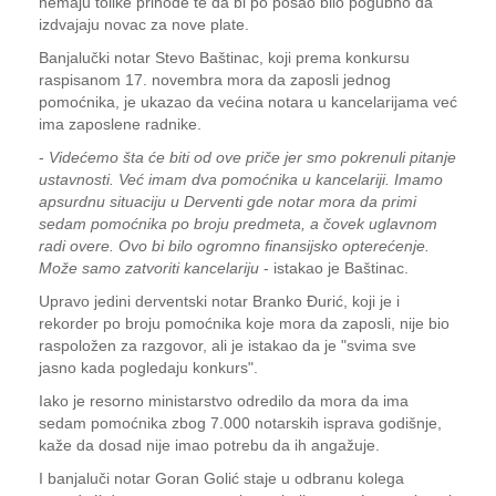
nemaju tolike prihode te da bi po posao bilo pogubno da
izdvajaju novac za nove plate.
Banjalučki notar Stevo Baštinac, koji prema konkursu
raspisanom 17. novembra mora da zaposli jednog
pomoćnika, je ukazao da većina notara u kancelarijama već
ima zaposlene radnike.
-
Videćemo šta će biti od ove priče jer smo pokrenuli pitanje
ustavnosti. Već imam dva pomoćnika u kancelariji. Imamo
apsurdnu situaciju u Derventi gde notar mora da primi
sedam pomoćnika po broju predmeta, a čovek uglavnom
radi overe. Ovo bi bilo ogromno finansijsko opterećenje.
Može samo zatvoriti kancelariju
- istakao je Baštinac.
Upravo jedini derventski notar Branko Đurić, koji je i
rekorder po broju pomoćnika koje mora da zaposli, nije bio
raspoložen za razgovor, ali je istakao da je "svima sve
jasno kada pogledaju konkurs".
Iako je resorno ministarstvo odredilo da mora da ima
sedam pomoćnika zbog 7.000 notarskih isprava godišnje,
kaže da dosad nije imao potrebu da ih angažuje.
I banjaluči notar Goran Golić staje u odbranu kolega