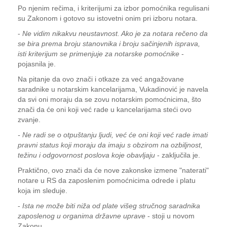
Po njenim rečima, i kriterijumi za izbor pomoćnika regulisani
su Zakonom i gotovo su istovetni onim pri izboru notara.
-
Ne vidim nikakvu neustavnost. Ako je za notara rečeno da
se bira prema broju stanovnika i broju sačinjenih isprava,
isti kriterijum se primenjuje za notarske pomoćnike
-
pojasnila je.
Na pitanje da ovo znači i otkaze za već angažovane
saradnike u notarskim kancelarijama, Vukadinović je navela
da svi oni moraju da se zovu notarskim pomoćnicima, što
znači da će oni koji već rade u kancelarijama steći ovo
zvanje.
- Ne radi se o otpuštanju ljudi, već će oni koji već rade imati
pravni status koji moraju da imaju s obzirom na ozbiljnost,
težinu i odgovornost poslova koje obavljaju
- zaključila je.
Praktično, ovo znači da će nove zakonske izmene "naterati"
notare u RS da zaposlenim pomoćnicima odrede i platu
koja im sleduje.
-
Ista ne može biti niža od plate višeg stručnog saradnika
zaposlenog u organima državne uprave
- stoji u novom
Zakonu.