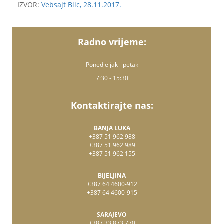
IZVOR:
Vebsajt Blic, 28.11.2017.
Radno vrijeme:
Ponedjeljak - petak
7:30 - 15:30
Kontaktirajte nas:
BANJA LUKA
+387 51 962 988
+387 51 962 989
+387 51 962 155
BIJELJINA
+387 64 4600-912
+387 64 4600-915
SARAJEVO
+387 33 873 770