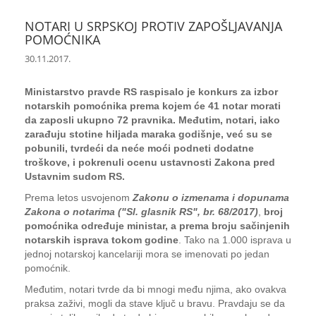
NOTARI U SRPSKOJ PROTIV ZAPOŠLJAVANJA
POMOĆNIKA
30.11.2017.
Ministarstvo pravde RS raspisalo je konkurs za izbor
notarskih pomoćnika prema kojem će 41 notar morati
da zaposli ukupno 72 pravnika. Međutim, notari, iako
zarađuju stotine hiljada maraka godišnje, već su se
pobunili, tvrdeći da neće moći podneti dodatne
troškove, i pokrenuli ocenu ustavnosti Zakona pred
Ustavnim sudom RS.
Prema letos usvojenom
Zakonu o izmenama i dopunama
Zakona o notarima ("Sl. glasnik RS", br. 68/2017)
,
broj
pomoćnika određuje ministar, a prema broju sačinjenih
notarskih isprava tokom godine
. Tako na 1.000 isprava u
jednoj notarskoj kancelariji mora se imenovati po jedan
pomoćnik.
Međutim, notari tvrde da bi mnogi među njima, ako ovakva
praksa zaživi, mogli da stave ključ u bravu. Pravdaju se da