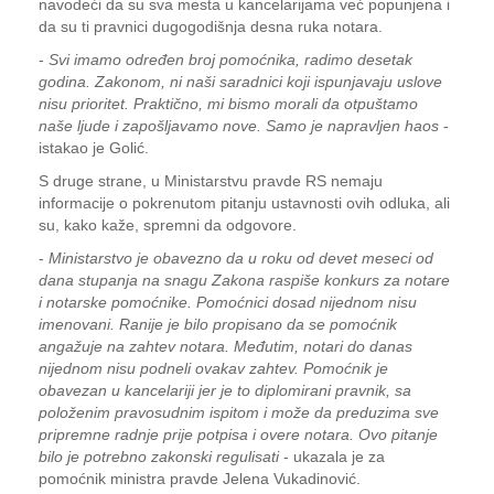
navodeći da su sva mesta u kancelarijama već popunjena i
da su ti pravnici dugogodišnja desna ruka notara.
-
Svi imamo određen broj pomoćnika, radimo desetak
godina. Zakonom, ni naši saradnici koji ispunjavaju uslove
nisu prioritet. Praktično, mi bismo morali da otpuštamo
naše ljude i zapošljavamo nove. Samo je napravljen haos
-
istakao je Golić.
S druge strane, u Ministarstvu pravde RS nemaju
informacije o pokrenutom pitanju ustavnosti ovih odluka, ali
su, kako kaže, spremni da odgovore.
-
Ministarstvo je obavezno da u roku od devet meseci od
dana stupanja na snagu Zakona raspiše konkurs za notare
i notarske pomoćnike. Pomoćnici dosad nijednom nisu
imenovani. Ranije je bilo propisano da se pomoćnik
angažuje na zahtev notara. Međutim, notari do danas
nijednom nisu podneli ovakav zahtev. Pomoćnik je
obavezan u kancelariji jer je to diplomirani pravnik, sa
položenim pravosudnim ispitom i može da preduzima sve
pripremne radnje prije potpisa i overe notara. Ovo pitanje
bilo je potrebno zakonski regulisati
- ukazala je za
pomoćnik ministra pravde Jelena Vukadinović.