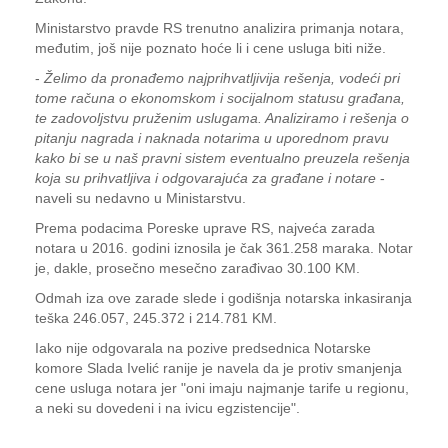
Ministarstvo pravde RS trenutno analizira primanja notara,
međutim, još nije poznato hoće li i cene usluga biti niže.
-
Želimo da pronađemo najprihvatljivija rešenja, vodeći pri
tome računa o ekonomskom i socijalnom statusu građana,
te zadovoljstvu pruženim uslugama. Analiziramo i rešenja o
pitanju nagrada i naknada notarima u uporednom pravu
kako bi se u naš pravni sistem eventualno preuzela rešenja
koja su prihvatljiva i odgovarajuća za građane i notare
-
naveli su nedavno u Ministarstvu.
Prema podacima Poreske uprave RS, najveća zarada
notara u 2016. godini iznosila je čak 361.258 maraka. Notar
je, dakle, prosečno mesečno zarađivao 30.100 KM.
Odmah iza ove zarade slede i godišnja notarska inkasiranja
teška 246.057, 245.372 i 214.781 KM.
Iako nije odgovarala na pozive predsednica Notarske
komore Slada Ivelić ranije je navela da je protiv smanjenja
cene usluga notara jer "oni imaju najmanje tarife u regionu,
a neki su dovedeni i na ivicu egzistencije".