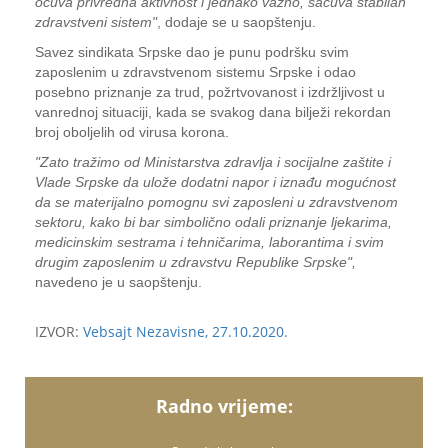
očuva privredna aktivnost i jednako važno, sačuva stabilan
zdravstveni sistem"
, dodaje se u saopštenju.
Savez sindikata Srpske dao je punu podršku svim
zaposlenim u zdravstvenom sistemu Srpske i odao
posebno priznanje za trud, požrtvovanost i izdržljivost u
vanrednoj situaciji, kada se svakog dana bilježi rekordan
broj oboljelih od virusa korona.
"Zato tražimo od Ministarstva zdravlja i socijalne zaštite i
Vlade Srpske da ulože dodatni napor i iznađu mogućnost
da se materijalno pomognu svi zaposleni u zdravstvenom
sektoru, kako bi bar simbolično odali priznanje ljekarima,
medicinskim sestrama i tehničarima, laborantima i svim
drugim zaposlenim u zdravstvu Republike Srpske",
navedeno je u saopštenju.
IZVOR:
Vebsajt Nezavisne, 27.10.2020.
Radno vrijeme: