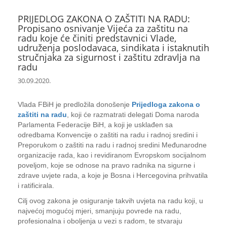
PRIJEDLOG ZAKONA O ZAŠTITI NA RADU:
Propisano osnivanje Vijeća za zaštitu na
radu koje će činiti predstavnici Vlade,
udruženja poslodavaca, sindikata i istaknutih
stručnjaka za sigurnost i zaštitu zdravlja na
radu
30.09.2020.
Vlada FBiH je predložila donošenje
Prijedloga zakona o
zaštiti na radu
, koji će razmatrati delegati Doma naroda
Parlamenta Federacije BiH, a koji je usklađen sa
odredbama Konvencije o zaštiti na radu i radnoj sredini i
Preporukom o zaštiti na radu i radnoj sredini Međunarodne
organizacije rada, kao i revidiranom Evropskom socijalnom
poveljom, koje se odnose na pravo radnika na sigurne i
zdrave uvjete rada, a koje je Bosna i Hercegovina prihvatila
i ratificirala.
Cilj ovog zakona je osiguranje takvih uvjeta na radu koji, u
najvećoj mogućoj mjeri, smanjuju povrede na radu,
profesionalna i oboljenja u vezi s radom, te stvaraju