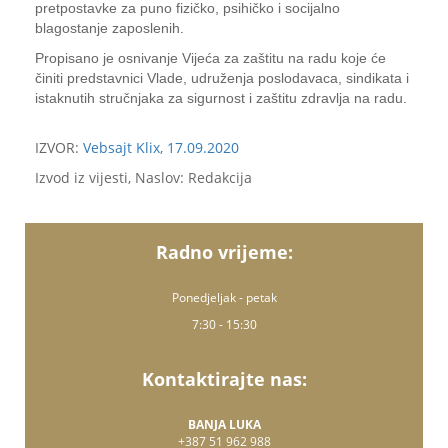
pretpostavke za puno fizičko, psihičko i socijalno
blagostanje zaposlenih.
Propisano je osnivanje Vijeća za zaštitu na radu koje će
činiti predstavnici Vlade, udruženja poslodavaca, sindikata i
istaknutih stručnjaka za sigurnost i zaštitu zdravlja na radu.
IZVOR:
Vebsajt Klix, 17.09.2020
Izvod iz vijesti, Naslov: Redakcija
Radno vrijeme:
Ponedjeljak - petak
7:30 - 15:30
Kontaktirajte nas:
BANJA LUKA
+387 51 962 988