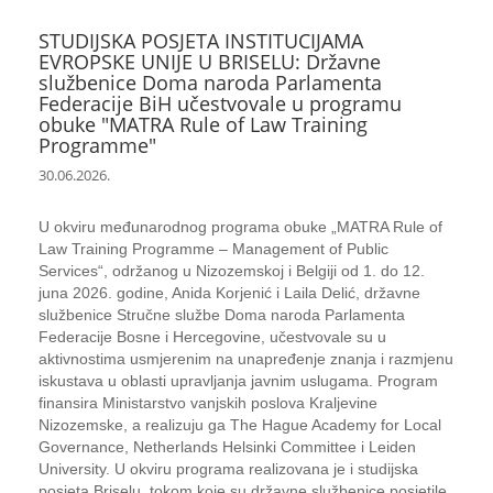
STUDIJSKA POSJETA INSTITUCIJAMA
EVROPSKE UNIJE U BRISELU: Državne
službenice Doma naroda Parlamenta
Federacije BiH učestvovale u programu
obuke "MATRA Rule of Law Training
Programme"
30.06.2026.
U okviru međunarodnog programa obuke „MATRA Rule of
Law Training Programme – Management of Public
Services“, održanog u Nizozemskoj i Belgiji od 1. do 12.
juna 2026. godine, Anida Korjenić i Laila Delić, državne
službenice Stručne službe Doma naroda Parlamenta
Federacije Bosne i Hercegovine, učestvovale su u
aktivnostima usmjerenim na unapređenje znanja i razmjenu
iskustava u oblasti upravljanja javnim uslugama. Program
finansira Ministarstvo vanjskih poslova Kraljevine
Nizozemske, a realizuju ga The Hague Academy for Local
Governance, Netherlands Helsinki Committee i Leiden
University. U okviru programa realizovana je i studijska
posjeta Briselu, tokom koje su državne službenice posjetile