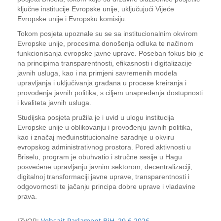
ključne institucije Evropske unije, uključujući Vijeće
Evropske unije i Evropsku komisiju.
Tokom posjeta upoznale su se sa institucionalnim okvirom
Evropske unije, procesima donošenja odluka te načinom
funkcionisanja evropske javne uprave. Poseban fokus bio je
na principima transparentnosti, efikasnosti i digitalizacije
javnih usluga, kao i na primjeni savremenih modela
upravljanja i uključivanja građana u procese kreiranja i
provođenja javnih politika, s ciljem unapređenja dostupnosti
i kvaliteta javnih usluga.
Studijska posjeta pružila je i uvid u ulogu institucija
Evropske unije u oblikovanju i provođenju javnih politika,
kao i značaj međuinstitucionalne saradnje u okviru
evropskog administrativnog prostora. Pored aktivnosti u
Briselu, program je obuhvatio i stručne sesije u Hagu
posvećene upravljanju javnim sektorom, decentralizaciji,
digitalnoj transformaciji javne uprave, transparentnosti i
odgovornosti te jačanju principa dobre uprave i vladavine
prava.
IZVOR:
Vebsajt Parlament BiH, 29.6.2026.