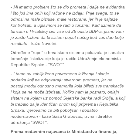
-
Mi imamo problem što se dio prometa i dalje ne evidentira
i što još ima onih koji račune ne izdaju. Prije svega, to se
odnosi na male biznise, male restorane, jer ih je najteže
kontrolisati, a uglavnom se radi o turizmu. Kad uzmete da
turizam u Hrvatskoj čini više od 25 odsto BDP-a, jasno vam
je zašto kažem da bi sistem poput našeg kod vas dao bolje
rezultate
- kaže Novotni.
Određene "rupe" u hrvatskom sistemu pokazala je i analiza
tamošnje fiskalizacije koju je radilo Udruženje ekonomista
Republike Srpske - "SWOT".
-
I tamo su zabilježena povremena lažiranja i slanje
podatka koji ne odgovaraju stvarnom prometu, jer ne
postoji modul odnosno memorija koja bilježi sve transkacije
i koja se ne može izbrisati. Koliko nam je poznato, onlajn
sistem na kojem uz pomoć Svjetske banke radi Srbija, a koji
bi trebalo da je identičan onom koji priprema i Republika
Srpska, vjerovatno će biti poboljšan i dodatno
modernizovan
- kaže Saša Grabovac, izvršni direktor
udruženja "SWOT".
Prema nedavnim najavama iz Ministarstva finansija,