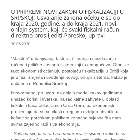
U PRIPREMI NOVI ZAKON O FISKALIZACIJI U
SRPSKOJ: Usvajanje zakona očekuje se do
kraja 2020. godine, a do kraja 2021. novi,
onlajn system, koji će svaki fiskalni račun
direktno proslijediti Poreskoj upravi
30.06.2020.
"Majstori" umanjivanja faktura, štimanja i neizdavanja
računa i prilično zastario sistem koji to omogućava. Otprilike
tako ekonomisti ocjenjuju postojeću fiskalizaciju u Srbiji koja
je u fazi izmjena i uvođenja novog, onlajn sistema, kakav je
u planu i u Republici Srpskoj.
Istovremeno, po uzoru na onlajn model kakav godinama
unazad koristi Hrvatska, na radikalne zahvate u oblasti
fiskalnih kasa odlučila se i Crna Gora, pa ekonomisti
procjenjuju da su se vlasti u regionu ozbiljno uhvatile u
koštac sa poreskom politikom konačno svjesne šta nam
svima zajedno radi siva ekonomija.
-
Suština svega je rad na modernizaciji sistema kako bi se
postigao što širi, poreski obuhvat i koliko-toliko suzbila siva