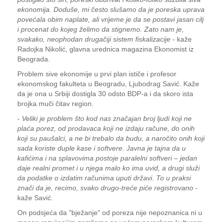
ekonomija. Doduše, mi često slušamo da je poreska uprava
povećala obim naplate, ali vrijeme je da se postavi jasan cilj
i procenat do kojeg želimo da stignemo. Zato nam je,
svakako, neophodan drugačiji sistem fiskalizacije
- kaže
Radojka Nikolić, glavna urednica magazina Ekonomist iz
Beograda.
Problem sive ekonomije u prvi plan ističe i profesor
ekonomskog fakulteta u Beogradu, Ljubodrag Savić. Kaže
da je ona u Srbiji dostigla 30 odsto BDP-a i da skoro ista
brojka muči čitav region.
-
Veliki je problem što kod nas značajan broj ljudi koji ne
plaća porez, od prodavaca koji ne izdaju račune, do onih
koji su paušalci, a ne bi trebalo da budu, a naročito onih koji
sada koriste duple kase i softvere. Јavna je tajna da u
kafićima i na splavovima postoje paralelni softveri – jedan
daje realni promet i u njega malo ko ima uvid, a drugi služi
da podatke o izdatim računima uputi državi. To u praksi
znači da je, recimo, svako drugo-treće piće registrovano
-
kaže Savić.
On podsjeća da "bježanje" od poreza nije nepoznanica ni u