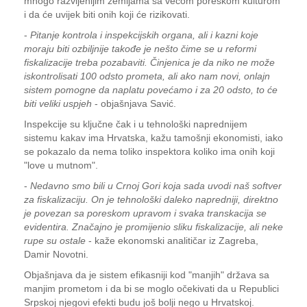
mnogo razvijenijim zemljama sa većom poreskom kulturom
i da će uvijek biti onih koji će rizikovati.
-
Pitanje kontrola i inspekcijskih organa, ali i kazni koje
moraju biti ozbiljnije takođe je nešto čime se u reformi
fiskalizacije treba pozabaviti. Činjenica je da niko ne može
iskontrolisati 100 odsto prometa, ali ako nam novi, onlajn
sistem pomogne da naplatu povećamo i za 20 odsto, to će
biti veliki uspjeh
- objašnjava Savić.
Inspekcije su ključne čak i u tehnološki naprednijem
sistemu kakav ima Hrvatska, kažu tamošnji ekonomisti, iako
se pokazalo da nema toliko inspektora koliko ima onih koji
"love u mutnom".
-
Nedavno smo bili u Crnoj Gori koja sada uvodi naš softver
za fiskalizaciju. On je tehnološki daleko napredniji, direktno
je povezan sa poreskom upravom i svaka transkacija se
evidentira. Značajno je promijenio sliku fiskalizacije, ali neke
rupe su ostale
- kaže ekonomski analitičar iz Zagreba,
Damir Novotni.
Objašnjava da je sistem efikasniji kod "manjih" država sa
manjim prometom i da bi se moglo očekivati da u Republici
Srpskoj njegovi efekti budu još bolji nego u Hrvatskoj.