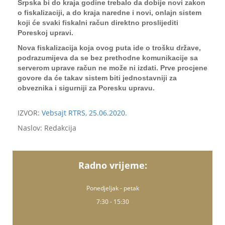
Srpska bi do kraja godine trebalo da dobije novi zakon
o fiskalizaciji, a do kraja naredne i novi, onlajn sistem
koji će svaki fiskalni račun direktno proslijediti
Poreskoj upravi.
Nova fiskalizacija koja ovog puta ide o trošku države,
podrazumijeva da se bez prethodne komunikacije sa
serverom uprave račun ne može ni izdati. Prve procjene
govore da će takav sistem biti jednostavniji za
obveznika i sigurniji za Poresku upravu.
IZVOR:
Vebsajt RTRS, 25.06.2020.
Naslov: Redakcija
Radno vrijeme:
Ponedjeljak - petak
7:30 - 15:30