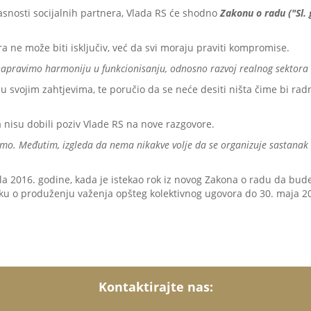
asnosti socijalnih partnera, Vlada RS će shodno
Zakonu o radu ("Sl. 
a ne može biti isključiv, već da svi moraju praviti kompromise.
pravimo harmoniju u funkcionisanju, odnosno razvoj realnog sektora i 
svojim zahtjevima, te poručio da se neće desiti ništa čime bi radni
a nisu dobili poziv Vlade RS na nove razgovore.
o. Međutim, izgleda da nema nikakve volje da se organizuje sastanak i 
ila 2016. godine, kada je istekao rok iz novog Zakona o radu da bud
luku o produženju važenja opšteg kolektivnog ugovora do 30. maja 2
Kontaktirajte nas: