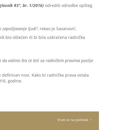
glasnik RS", br. 1/2016)
odrediti odredbe opšteg
zapošljavanje ljudi",
rekao je Savanović.
k bio oštećen ili bi bila uskraćena radnička
da vidimo šta će biti sa radničkim pravima poslije
e definisan novi. Kako bi radnička prava ostala
016. godine.
Vrati se na početak ↑