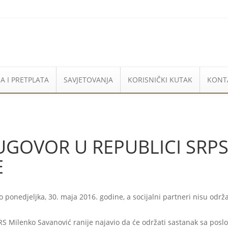
A I PRETPLATA
SAVJETOVANJA
KORISNIČKI KUTAK
KONT
UGOVOR U REPUBLICI SRPS
E
 ponedjeljka, 30. maja 2016. godine, a socijalni partneri nisu održal
 RS Milenko Savanović ranije najavio da će održati sastanak sa poslod