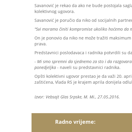
Savanović je rekao da ako ne bude postojala sagl
kolektivnog ugovora.
Savanović je poručio da niko od socijalnih partner
"Svi moramo činiti kompromise ukoliko hoćemo da na
On je ponovio da niko ne može tražiti maksimum u 
prava.
Predstavnici poslodavaca i radnika potvrdili su d
-
Mi smo spremni da sjednemo za sto i da razgovaram
ponedjeljka
- naveli su predstavnici radnika.
Opšti kolektivni ugovor prestao je da važi 20. apr
zaštićena, Vlada RS je krajem aprila donijela od
Izvor: Vebsajt Glas Srpske, M. Mi., 27.05.2016.
Radno vrijeme: