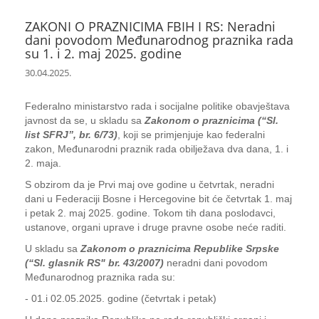
ZAKONI O PRAZNICIMA FBIH I RS: Neradni
dani povodom Međunarodnog praznika rada
su 1. i 2. maj 2025. godine
30.04.2025.
Federalno ministarstvo rada i socijalne politike obavještava
javnost da se, u skladu sa
Zakonom o praznicima (“Sl.
list SFRJ”, br. 6/73)
, koji se primjenjuje kao federalni
zakon, Međunarodni praznik rada obilježava dva dana, 1. i
2. maja.
S obzirom da je Prvi maj ove godine u četvrtak, neradni
dani u Federaciji Bosne i Hercegovine bit će četvrtak 1. maj
i petak 2. maj 2025. godine. Tokom tih dana poslodavci,
ustanove, organi uprave i druge pravne osobe neće raditi.
U skladu sa
Zakonom o praznicima Republike Srpske
(“Sl. glasnik RS" br. 43/2007)
neradni dani povodom
Međunarodnog praznika rada su:
- 01.i 02.05.2025. godine (četvrtak i petak)