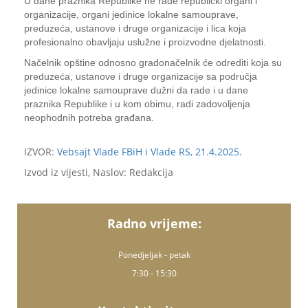
U dane praznika Republike ne rade republički organi i
organizacije, organi jedinice lokalne samouprave,
preduzeća, ustanove i druge organizacije i lica koja
profesionalno obavljaju uslužne i proizvodne djelatnosti.
Načelnik opštine odnosno gradonačelnik će odrediti koja su
preduzeća, ustanove i druge organizacije sa područja
jedinice lokalne samouprave dužni da rade i u dane
praznika Republike i u kom obimu, radi zadovoljenja
neophodnih potreba građana.
IZVOR:
Vebsajt Vlade FBiH i Vlade RS, 21.4.2025.
Izvod iz vijesti, Naslov: Redakcija
Radno vrijeme:
Ponedjeljak - petak
7:30 - 15:30