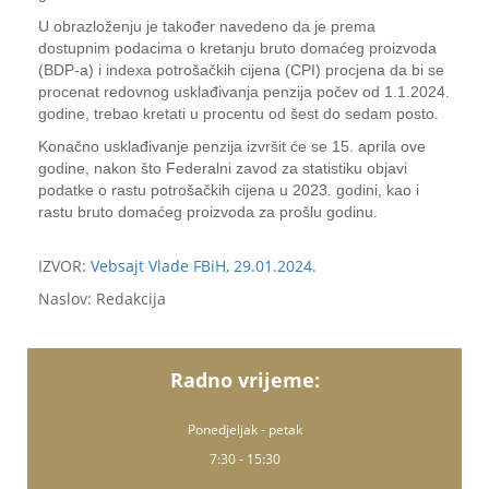
U obrazloženju je također navedeno da je prema
dostupnim podacima o kretanju bruto domaćeg proizvoda
(BDP-a) i indexa potrošačkih cijena (CPI) procjena da bi se
procenat redovnog usklađivanja penzija počev od 1.1.2024.
godine, trebao kretati u procentu od šest do sedam posto.
Konačno usklađivanje penzija izvršit će se 15. aprila ove
godine, nakon što Federalni zavod za statistiku objavi
podatke o rastu potrošačkih cijena u 2023. godini, kao i
rastu bruto domaćeg proizvoda za prošlu godinu.
IZVOR:
Vebsajt Vlade FBiH, 29.01.2024.
Naslov: Redakcija
Radno vrijeme:
Ponedjeljak - petak
7:30 - 15:30