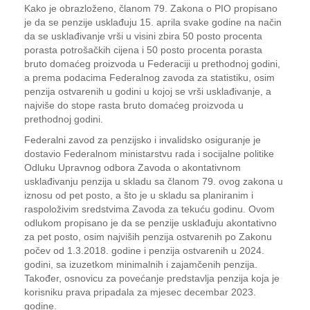
Kako je obrazloženo, članom 79. Zakona o PIO propisano
je da se penzije usklađuju 15. aprila svake godine na način
da se usklađivanje vrši u visini zbira 50 posto procenta
porasta potrošačkih cijena i 50 posto procenta porasta
bruto domaćeg proizvoda u Federaciji u prethodnoj godini,
a prema podacima Federalnog zavoda za statistiku, osim
penzija ostvarenih u godini u kojoj se vrši usklađivanje, a
najviše do stope rasta bruto domaćeg proizvoda u
prethodnoj godini.
Federalni zavod za penzijsko i invalidsko osiguranje je
dostavio Federalnom ministarstvu rada i socijalne politike
Odluku Upravnog odbora Zavoda o akontativnom
usklađivanju penzija u skladu sa članom 79. ovog zakona u
iznosu od pet posto, a što je u skladu sa planiranim i
raspoloživim sredstvima Zavoda za tekuću godinu. Ovom
odlukom propisano je da se penzije usklađuju akontativno
za pet posto, osim najviših penzija ostvarenih po Zakonu
počev od 1.3.2018. godine i penzija ostvarenih u 2024.
godini, sa izuzetkom minimalnih i zajamčenih penzija.
Također, osnovicu za povećanje predstavlja penzija koja je
korisniku prava pripadala za mjesec decembar 2023.
godine.