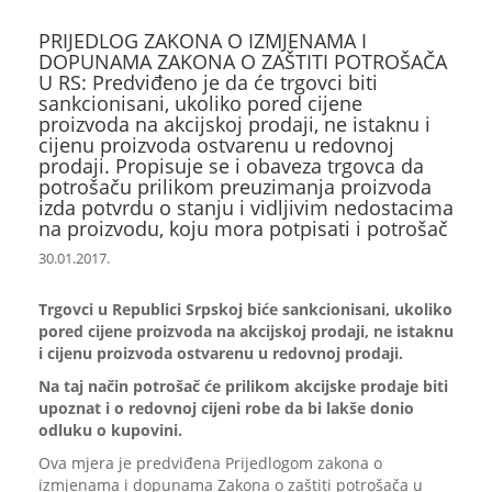
PRIJEDLOG ZAKONA O IZMJENAMA I
DOPUNAMA ZAKONA O ZAŠTITI POTROŠAČA
U RS: Predviđeno je da će trgovci biti
sankcionisani, ukoliko pored cijene
proizvoda na akcijskoj prodaji, ne istaknu i
cijenu proizvoda ostvarenu u redovnoj
prodaji. Propisuje se i obaveza trgovca da
potrošaču prilikom preuzimanja proizvoda
izda potvrdu o stanju i vidljivim nedostacima
na proizvodu, koju mora potpisati i potrošač
30.01.2017.
Trgovci u Republici Srpskoj biće sankcionisani, ukoliko
pored cijene proizvoda na akcijskoj prodaji, ne istaknu
i cijenu proizvoda ostvarenu u redovnoj prodaji.
Na taj način potrošač će prilikom akcijske prodaje biti
upoznat i o redovnoj cijeni robe da bi lakše donio
odluku o kupovini.
Ova mjera je predviđena Prijedlogom zakona o
izmjenama i dopunama Zakona o zaštiti potrošača u