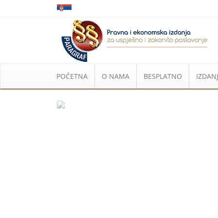
POČETNA
O NAMA
BESPLATNO
IZDANJ