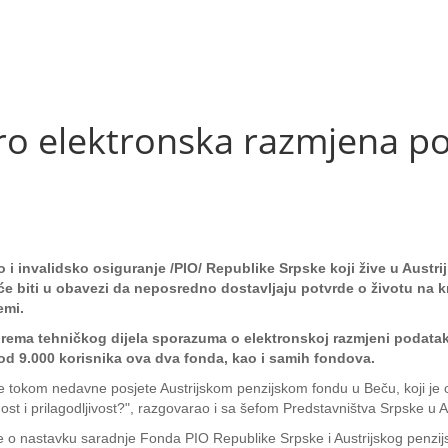
o elektronska razmjena p
m
 i invalidsko osiguranje /PIO/ Republike Srpske koji žive u Austrij
će biti u obavezi da neposredno dostavljaju potvrde o životu na k
emi.
iprema tehničkog dijela sporazuma o elektronskoj razmjeni podatak
 od 9.000 korisnika ova dva fonda, kao i samih fondova.
e tokom nedavne posjete Austrijskom penzijskom fondu u Beču, koji j
nost i prilagodljivost?", razgovarao i sa šefom Predstavništva Srpske u 
 o nastavku saradnje Fonda PIO Republike Srpske i Austrijskog penzijs