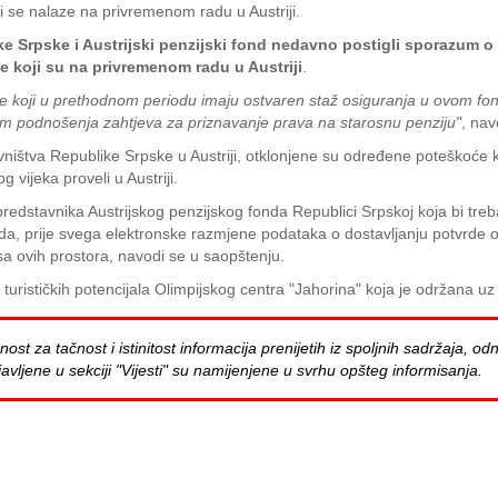
 se nalaze na privremenom radu u Austriji.
e Srpske i Austrijski penzijski fond nedavno postigli sporazum o
 koji su na privremenom radu u Austriji
.
 koji u prethodnom periodu imaju ostvaren staž osiguranja u ovom fond
m podnošenja zahtjeva za priznavanje prava na starosnu penziju"
, nav
ištva Republike Srpske u Austriji, otklonjene su određene poteškoće k
 vijeka proveli u Austriji.
 predstavnika Austrijskog penzijskog fonda Republici Srpskoj koja bi t
a, prije svega elektronske razmjene podataka o dostavljanju potvrde o ž
sa ovih prostora, navodi se u saopštenju.
 turističkih potencijala Olimpijskog centra "Jahorina" koja je održana u
za tačnost i istinitost informacija prenijetih iz spoljnih sadržaja, odn
avljene u sekciji "Vijesti" su namijenjene u svrhu opšteg informisanja.