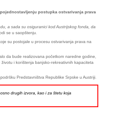
 pojednostavljenju postupka ostvarivanja prava
u, a sada su osiguranici kod Austrijskog fonda, da
odi se u saopštenju.
oje su postojale u procesu ostvarivanja prava na
rebalo da bude realizovana početkom naredne godine,
ivotu i korištenja banjsko-rekreativnih kapaciteta
z podršku Predstavništva Republike Srpske u Austriji.
osno drugih izvora, kao i za štetu koja