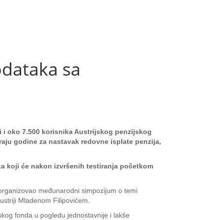
odataka sa
i i oko 7.500 korisnika Austrijskog penzijskog
raju godine za nastavak redovne isplate penzija,
a koji će nakon izvršenih testiranja početkom
e organizovao međunarodni simpozijum o temi
Austriji Mladenom Filipovićem.
kog fonda u pogledu jednostavnije i lakše