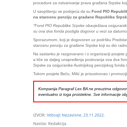
procedure za ostvarivanje prava građana Srpske koji
U saopštenju se podsjeća da su
Fond PIO Republik
na starosnu penziju za građane Republike Srpske
"Fond PIO Republike Srpske obavještava osiguranike
su ova dva fonda postigla dogovor u vezi sa datumo
Sporazumom, koji je dogovoren uz podršku Predstavn
starosnu penziju za građane Srpske koji su dio radnog
Na sastanku je razgovarano i o organizaciji posjete
a tiče se daljeg unapređenja poslovanja ova dva fond
Srpske za osiguranike Austrijskog penzijskog fonda 
Tokom posjete Beču, Milić je prisustvovao i promociji
Kompanija Paragraf Lex BA ne preuzima odgovornost 
eventualno iz toga proistekne. Sve informacije obj
IZVOR:
Vebsajt Nezavisne, 23.11.2022.
Naslov: Redakcija