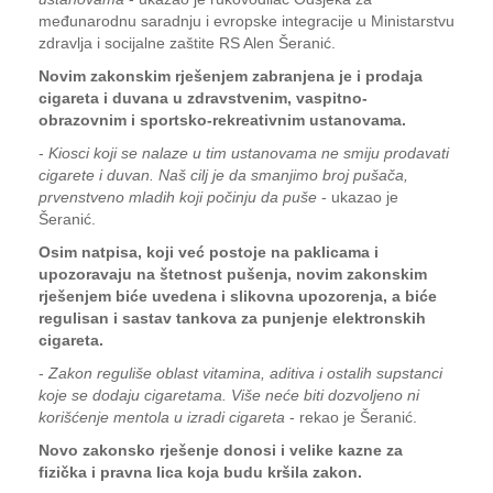
međunarodnu saradnju i evropske integracije u Ministarstvu
zdravlja i socijalne zaštite RS Alen Šeranić.
Novim zakonskim rješenjem zabranjena je i prodaja
cigareta i duvana u zdravstvenim, vaspitno-
obrazovnim i sportsko-rekreativnim ustanovama.
-
Kiosci koji se nalaze u tim ustanovama ne smiju prodavati
cigarete i duvan. Naš cilj je da smanjimo broj pušača,
prvenstveno mladih koji počinju da puše
- ukazao je
Šeranić.
Osim natpisa, koji već postoje na paklicama i
upozoravaju na štetnost pušenja, novim zakonskim
rješenjem biće uvedena i slikovna upozorenja, a biće
regulisan i sastav tankova za punjenje elektronskih
cigareta.
-
Zakon reguliše oblast vitamina, aditiva i ostalih supstanci
koje se dodaju cigaretama. Više neće biti dozvoljeno ni
korišćenje mentola u izradi cigareta
- rekao je Šeranić.
Novo zakonsko rješenje donosi i velike kazne za
fizička i pravna lica koja budu kršila zakon.