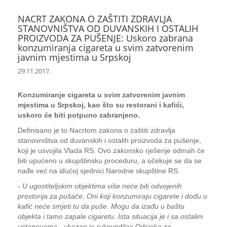
NACRT ZAKONA O ZAŠTITI ZDRAVLJA
STANOVNIŠTVA OD DUVANSKIH I OSTALIH
PROIZVODA ZA PUŠENJE: Uskoro zabrana
konzumiranja cigareta u svim zatvorenim
javnim mjestima u Srpskoj
29.11.2017.
Konzumiranje cigareta u svim zatvorenim javnim
mjestima u Srpskoj, kao što su restorani i kafići,
uskoro će biti potpuno zabranjeno.
Definisano je to Nacrtom zakona o zaštiti zdravlja
stanovništva od duvanskih i ostalih proizvoda za pušenje,
koji je usvojila Vlada RS. Ovo zakonsko rješenje odmah će
biti upućeno u skupštinsku proceduru, a očekuje se da se
nađe već na idućoj sjednici Narodne skupštine RS.
-
U ugostiteljskim objektima više neće biti odvojenih
prostorija za pušače. Oni koji konzumiraju cigarete i dođu u
kafić neće smjeti tu da puše. Mogu da izađu u baštu
objekta i tamo zapale cigaretu. Ista situacija je i sa ostalim
ustanovama
- ukazao je rukovodilac Odsjeka za