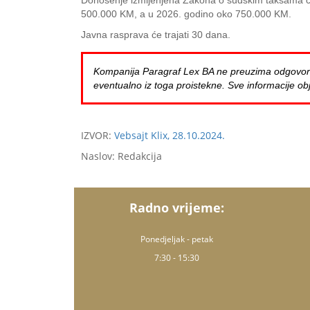
Donošenje izmijenjena Zakona o sudskim taksama će i
500.000 KM, a u 2026. godino oko 750.000 KM.
Javna rasprava će trajati 30 dana.
Kompanija Paragraf Lex BA ne preuzima odgovornost 
eventualno iz toga proistekne. Sve informacije obj
IZVOR:
Vebsajt Klix, 28.10.2024.
Naslov: Redakcija
Radno vrijeme:
Ponedjeljak - petak
7:30 - 15:30