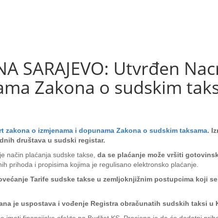
 SARAJEVO: Utvrđen Nacr
ama Zakona o sudskim ta
rt zakona o izmjenama i dopunama Zakona o sudskim taksama
. I
nih društava u sudski registar.
je način plaćanja sudske takse,
da se plaćanje može vršiti gotovinsk
nih prihoda i propisima kojima je regulisano elektronsko plaćanje.
 povećanje Tarife sudske takse u zemljoknjižnim postupcima koji s
ana je uspostava i vođenje Registra obračunatih sudskih taksi u 