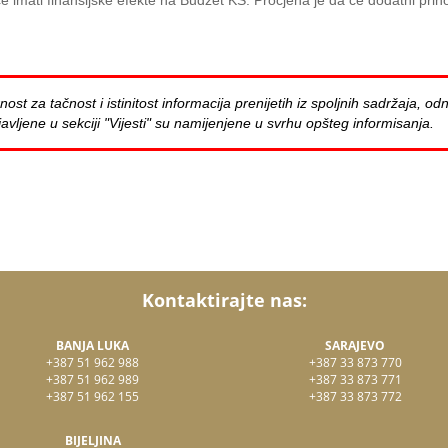
mati finansijske efekte na Budžet KS. Procjena je da će dodatni prihodi
za tačnost i istinitost informacija prenijetih iz spoljnih sadržaja, odn
avljene u sekciji "Vijesti" su namijenjene u svrhu opšteg informisanja.
Kontaktirajte nas:
BANJA LUKA
SARAJEVO
+387 51 962 988
+387 33 873 770
+387 51 962 989
+387 33 873 771
+387 51 962 155
+387 33 873 772
BIJELJINA