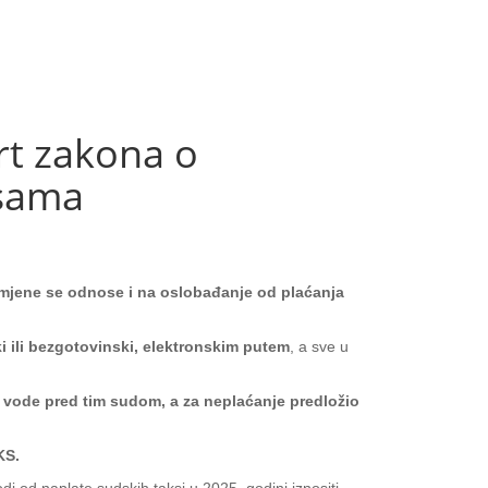
t zakona o
ksama
zmjene se odnose i na oslobađanje od plaćanja
i ili bezgotovinski, elektronskim putem
, a sve u
e vode pred tim sudom, a za neplaćanje predložio
KS.