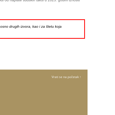
 od naplate sudskih taksi u 2025. godini iznositi
osno drugih izvora, kao i za štetu koja
Vrati se na početak ↑