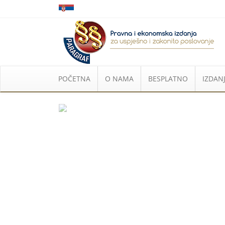
POČETNA
O NAMA
BESPLATNO
IZDANJ