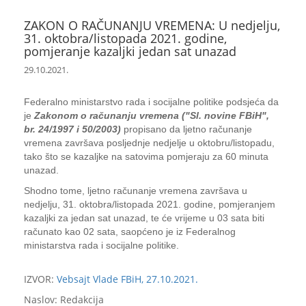
ZAKON O RAČUNANJU VREMENA: U nedjelju,
31. oktobra/listopada 2021. godine,
pomjeranje kazaljki jedan sat unazad
29.10.2021.
Federalno ministarstvo rada i socijalne politike podsjeća da
je
Zakonom o računanju vremena ("Sl. novine FBiH",
br. 24/1997 i 50/2003)
propisano da ljetno računanje
vremena završava posljednje nedjelje u oktobru/listopadu,
tako što se kazaljke na satovima pomjeraju za 60 minuta
unazad.
Shodno tome, ljetno računanje vremena završava u
nedjelju, 31. oktobra/listopada 2021. godine, pomjeranjem
kazaljki za jedan sat unazad, te će vrijeme u 03 sata biti
računato kao 02 sata, saopćeno je iz Federalnog
ministarstva rada i socijalne politike.
IZVOR:
Vebsajt Vlade FBiH, 27.10.2021.
Naslov: Redakcija