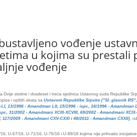
ustavljeno vođenje ustav
ima u kojima su prestali p
aljnje vođenje
 Dvije stotine i dvadeset i treća sjednica Ustavnog suda Republike Srp
pisa i opštih akata sa
Ustavom Republike Srpske ("Sl. glasnik RS", b
I, 13/1996 - Amandman LII, 15/1996 - ispr., 16/1996 - Amandman L
ispr., 31/2002 - Amandmani XCIII-XCVIII, 69/2002 - Amandmani XCIX-
 117/2005 - Amandmani CXV-CXXI i 48/2011 - Amandman CXXII)
, o
6, U-67/16, U-71/16, U-75/16 i U-89/16 kojima nije prihvatio inicijativ