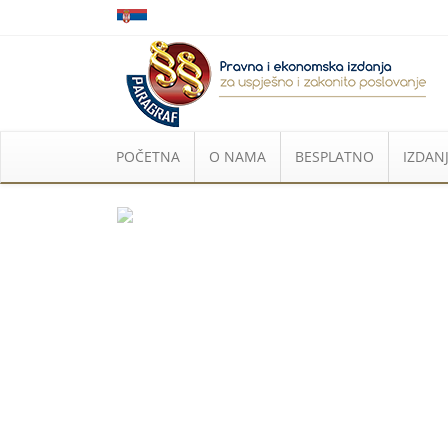
POČETNA
O NAMA
BESPLATNO
IZDANJ