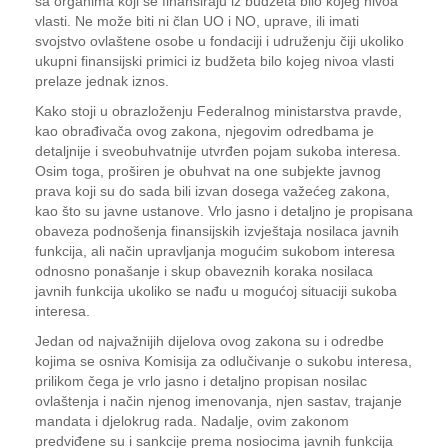
sa organima koji se finansiraju iz budžeta bilo kojeg nivoa
vlasti. Ne može biti ni član UO i NO, uprave, ili imati
svojstvo ovlaštene osobe u fondaciji i udruženju čiji ukoliko
ukupni finansijski primici iz budžeta bilo kojeg nivoa vlasti
prelaze jednak iznos.
Kako stoji u obrazloženju Federalnog ministarstva pravde,
kao obrađivača ovog zakona, njegovim odredbama je
detaljnije i sveobuhvatnije utvrđen pojam sukoba interesa.
Osim toga, proširen je obuhvat na one subjekte javnog
prava koji su do sada bili izvan dosega važećeg zakona,
kao što su javne ustanove. Vrlo jasno i detaljno je propisana
obaveza podnošenja finansijskih izvještaja nosilaca javnih
funkcija, ali način upravljanja mogućim sukobom interesa
odnosno ponašanje i skup obaveznih koraka nosilaca
javnih funkcija ukoliko se nađu u mogućoj situaciji sukoba
interesa.
Jedan od najvažnijih dijelova ovog zakona su i odredbe
kojima se osniva Komisija za odlučivanje o sukobu interesa,
prilikom čega je vrlo jasno i detaljno propisan nosilac
ovlaštenja i način njenog imenovanja, njen sastav, trajanje
mandata i djelokrug rada. Nadalje, ovim zakonom
predviđene su i sankcije prema nosiocima javnih funkcija