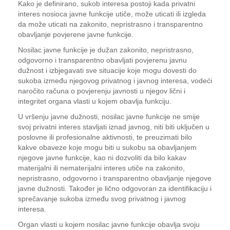
Kako je definirano, sukob interesa postoji kada privatni
interes nosioca javne funkcije utiče, može uticati ili izgleda
da može uticati na zakonito, nepristrasno i transparentno
obavljanje povjerene javne funkcije.
Nosilac javne funkcije je dužan zakonito, nepristrasno,
odgovorno i transparentno obavljati povjerenu javnu
dužnost i izbjegavati sve situacije koje mogu dovesti do
sukoba između njegovog privatnog i javnog interesa, vodeći
naročito računa o povjerenju javnosti u njegov lični i
integritet organa vlasti u kojem obavlja funkciju.
U vršenju javne dužnosti, nosilac javne funkcije ne smije
svoj privatni interes stavljati iznad javnog, niti biti uključen u
poslovne ili profesionalne aktivnosti, te preuzimati bilo
kakve obaveze koje mogu biti u sukobu sa obavljanjem
njegove javne funkcije, kao ni dozvoliti da bilo kakav
materijalni ili nematerijalni interes utiče na zakonito,
nepristrasno, odgovorno i transparentno obavljanje njegove
javne dužnosti. Također je lično odgovoran za identifikaciju i
sprečavanje sukoba između svog privatnog i javnog
interesa.
Organ vlasti u kojem nosilac javne funkcije obavlja svoju