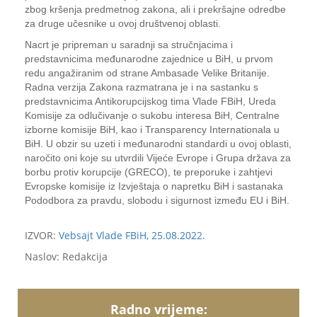
zbog kršenja predmetnog zakona, ali i prekršajne odredbe
za druge učesnike u ovoj društvenoj oblasti.
Nacrt je pripreman u saradnji sa stručnjacima i
predstavnicima međunarodne zajednice u BiH, u prvom
redu angažiranim od strane Ambasade Velike Britanije.
Radna verzija Zakona razmatrana je i na sastanku s
predstavnicima Antikorupcijskog tima Vlade FBiH, Ureda
Komisije za odlučivanje o sukobu interesa BiH, Centralne
izborne komisije BiH, kao i Transparency Internationala u
BiH. U obzir su uzeti i međunarodni standardi u ovoj oblasti,
naročito oni koje su utvrdili Vijeće Evrope i Grupa država za
borbu protiv korupcije (GRECO), te preporuke i zahtjevi
Evropske komisije iz Izvještaja o napretku BiH i sastanaka
Pododbora za pravdu, slobodu i sigurnost između EU i BiH.
IZVOR:
Vebsajt Vlade FBiH, 25.08.2022.
Naslov: Redakcija
Radno vrijeme: