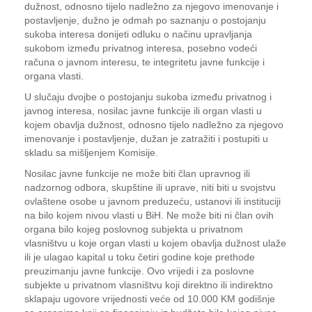
dužnost, odnosno tijelo nadležno za njegovo imenovanje i
postavljenje, dužno je odmah po saznanju o postojanju
sukoba interesa donijeti odluku o načinu upravljanja
sukobom između privatnog interesa, posebno vodeći
računa o javnom interesu, te integritetu javne funkcije i
organa vlasti.
U slučaju dvojbe o postojanju sukoba između privatnog i
javnog interesa, nosilac javne funkcije ili organ vlasti u
kojem obavlja dužnost, odnosno tijelo nadležno za njegovo
imenovanje i postavljenje, dužan je zatražiti i postupiti u
skladu sa mišljenjem Komisije.
Nosilac javne funkcije ne može biti član upravnog ili
nadzornog odbora, skupštine ili uprave, niti biti u svojstvu
ovlaštene osobe u javnom preduzeću, ustanovi ili instituciji
na bilo kojem nivou vlasti u BiH. Ne može biti ni član ovih
organa bilo kojeg poslovnog subjekta u privatnom
vlasništvu u koje organ vlasti u kojem obavlja dužnost ulaže
ili je ulagao kapital u toku četiri godine koje prethode
preuzimanju javne funkcije. Ovo vrijedi i za poslovne
subjekte u privatnom vlasništvu koji direktno ili indirektno
sklapaju ugovore vrijednosti veće od 10.000 KM godišnje