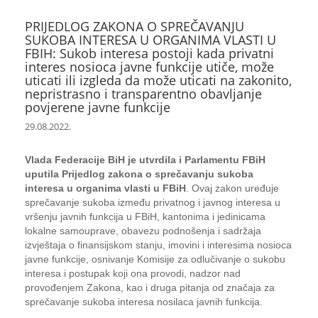
PRIJEDLOG ZAKONA O SPREČAVANJU
SUKOBA INTERESA U ORGANIMA VLASTI U
FBIH: Sukob interesa postoji kada privatni
interes nosioca javne funkcije utiče, može
uticati ili izgleda da može uticati na zakonito,
nepristrasno i transparentno obavljanje
povjerene javne funkcije
29.08.2022.
Vlada Federacije BiH je utvrdila i Parlamentu FBiH
uputila Prijedlog zakona o sprečavanju sukoba
interesa u organima vlasti u FBiH
. Ovaj zakon uređuje
sprečavanje sukoba između privatnog i javnog interesa u
vršenju javnih funkcija u FBiH, kantonima i jedinicama
lokalne samouprave, obavezu podnošenja i sadržaja
izvještaja o finansijskom stanju, imovini i interesima nosioca
javne funkcije, osnivanje Komisije za odlučivanje o sukobu
interesa i postupak koji ona provodi, nadzor nad
provođenjem Zakona, kao i druga pitanja od značaja za
sprečavanje sukoba interesa nosilaca javnih funkcija.