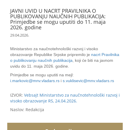
JAVNI UVID U NACRT PRAVILNIKA O
PUBLIKOVANJU NAUČNIH PUBLIKACIJA:
Primjedbe se mogu uputiti do 11. maja
2026. godine
29.04.2026.
Ministarstvo za naučnotehnološki razvoj i visoko
obrazovanje Republike Srpske pripremilo je
nacrt Pravilnika
o publikovanju naučnih publikacija
, koji će biti na javnom
uvidu do 11. maja 2026. godine.
Primjedbe se mogu uputiti na mejl:
i.markovic@mnv.vladars.rs
i
s.vuklisevic@mnv.vladars.rs
IZVOR:
Vebsajt Ministarstvo za naučnotehnološki razvoj i
visoko obrazovanje RS, 24.04.2026.
Naslov: Redakcija