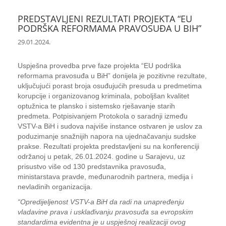
PREDSTAVLJENI REZULTATI PROJEKTA “EU
PODRŠKA REFORMAMA PRAVOSUĐA U BIH”
29.01.2024.
Uspješna provedba prve faze projekta “EU podrška
reformama pravosuđa u BiH” donijela je pozitivne rezultate,
uključujući porast broja osuđujućih presuda u predmetima
korupcije i organizovanog kriminala, poboljšan kvalitet
optužnica te plansko i sistemsko rješavanje starih
predmeta. Potpisivanjem Protokola o saradnji između
VSTV-a BiH i sudova najviše instance ostvaren je uslov za
poduzimanje snažnijih napora na ujednačavanju sudske
prakse. Rezultati projekta predstavljeni su na konferenciji
održanoj u petak, 26.01.2024. godine u Sarajevu, uz
prisustvo više od 130 predstavnika pravosuđa,
ministarstava pravde, međunarodnih partnera, medija i
nevladinih organizacija.
“Opredijeljenost VSTV-a BiH da radi na unapređenju
vladavine prava i usklađivanju pravosuđa sa evropskim
standardima evidentna je u uspješnoj realizaciji ovog