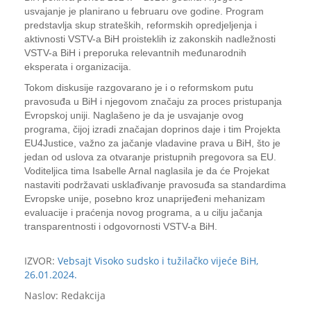
usvajanje je planirano u februaru ove godine. Program
predstavlja skup strateških, reformskih opredjeljenja i
aktivnosti VSTV-a BiH proisteklih iz zakonskih nadležnosti
VSTV-a BiH i preporuka relevantnih međunarodnih
eksperata i organizacija.
Tokom diskusije razgovarano je i o reformskom putu
pravosuđa u BiH i njegovom značaju za proces pristupanja
Evropskoj uniji. Naglašeno je da je usvajanje ovog
programa, čijoj izradi značajan doprinos daje i tim Projekta
EU4Justice, važno za jačanje vladavine prava u BiH, što je
jedan od uslova za otvaranje pristupnih pregovora sa EU.
Voditeljica tima Isabelle Arnal naglasila je da će Projekat
nastaviti podržavati usklađivanje pravosuđa sa standardima
Evropske unije, posebno kroz unaprijeđeni mehanizam
evaluacije i praćenja novog programa, a u cilju jačanja
transparentnosti i odgovornosti VSTV-a BiH.
IZVOR:
Vebsajt Visoko sudsko i tužilačko vijeće BiH,
26.01.2024.
Naslov: Redakcija