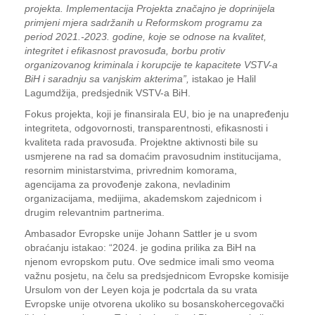
projekta. Implementacija Projekta značajno je doprinijela
primjeni mjera sadržanih u Reformskom programu za
period 2021.-2023. godine, koje se odnose na kvalitet,
integritet i efikasnost pravosuđa, borbu protiv
organizovanog kriminala i korupcije te kapacitete VSTV-a
BiH i saradnju sa vanjskim akterima”,
istakao je Halil
Lagumdžija, predsjednik VSTV-a BiH.
Fokus projekta, koji je finansirala EU, bio je na unapređenju
integriteta, odgovornosti, transparentnosti, efikasnosti i
kvaliteta rada pravosuđa. Projektne aktivnosti bile su
usmjerene na rad sa domaćim pravosudnim institucijama,
resornim ministarstvima, privrednim komorama,
agencijama za provođenje zakona, nevladinim
organizacijama, medijima, akademskom zajednicom i
drugim relevantnim partnerima.
Ambasador Evropske unije Johann Sattler je u svom
obraćanju istakao: “2024. je godina prilika za BiH na
njenom evropskom putu. Ove sedmice imali smo veoma
važnu posjetu, na čelu sa predsjednicom Evropske komisije
Ursulom von der Leyen koja je podcrtala da su vrata
Evropske unije otvorena ukoliko su bosanskohercegovački