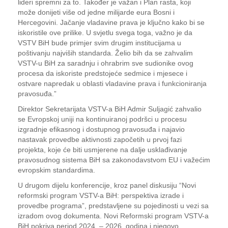
lideri spremni za to. Također je važan i Plan rasta, koji
može donijeti više od jedne milijarde eura Bosni i
Hercegovini. Jačanje vladavine prava je ključno kako bi se
iskoristile ove prilike. U svjetlu svega toga, važno je da
VSTV BiH bude primjer svim drugim institucijama u
poštivanju najviših standarda. Želio bih da se zahvalim
VSTV-u BiH za saradnju i ohrabrim sve sudionike ovog
procesa da iskoriste predstojeće sedmice i mjesece i
ostvare napredak u oblasti vladavine prava i funkcioniranja
pravosuđa.”
Direktor Sekretarijata VSTV-a BiH Admir Suljagić zahvalio
se Evropskoj uniji na kontinuiranoj podršci u procesu
izgradnje efikasnog i dostupnog pravosuđa i najavio
nastavak provedbe aktivnosti započetih u prvoj fazi
projekta, koje će biti usmjerene na dalje usklađivanje
pravosudnog sistema BiH sa zakonodavstvom EU i važećim
evropskim standardima.
U drugom dijelu konferencije, kroz panel diskusiju “Novi
reformski program VSTV-a BiH: perspektiva izrade i
provedbe programa”, predstavljene su pojedinosti u vezi sa
izradom ovog dokumenta. Novi Reformski program VSTV-a
BiH pokriva period 2024. – 2026. godina i njegovo