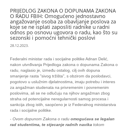
PRIJEDLOG ZAKONA O DOPUNAMA ZAKONA
O RADU FBIH: Omogućeno jednostavno
angažovanje osoba za obavljanje poslova za
koje se ne isplati zaposliti radnike u radni
odnos po osnovu ugovora o radu, kao što su
sezonski i pomoćni tehnički poslovi
28.12.2023.
Federalni ministar rada i socijalne politike Adnan Delić,
nakon utvrđivanja Prijedloga zakona o dopunama Zakona o
radu, naglasio je, između ostalog, cilj ovih dopuna
smanjenje rasta "sivog tržišta", s obzirom da poslodavci,
pogotovo u uslužnim djelatnostima, imaju potrebu i interes
za angažman studenata na privremenim i povremenim
poslovima, ali se ne odlučuju na njihov angažman zbog
straha od potencijalne neregularnosti samog procesa i
sankcija zbog istih, saopćeno je iz Federalnog ministarstva
rada i socijalne politike.
-
Ovom dopunom Zakona o radu
omogućava se legalan
rad studentima, te stjecanje radnih navika
tokom